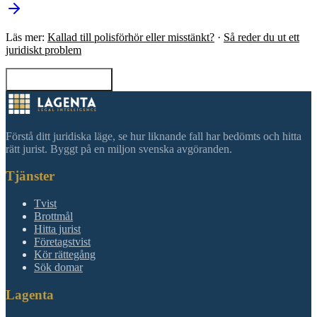
Läs mer:
Kallad till polisförhör eller misstänkt?
·
Så reder du ut ett
juridiskt problem
Tillbaka till sökning
Förstå ditt juridiska läge, se hur liknande fall har bedömts och hitta
rätt jurist. Byggt på en miljon svenska avgöranden.
Tjänster
Tvist
Brottmål
Hitta jurist
Företagstvist
Kör rättegång
Sök domar
Lagenta