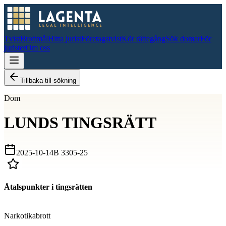
Tvist
Brottmål
Hitta jurist
Företagstvist
Kör rättegång
Sök domar
För
jurister
Om oss
Tillbaka till sökning
Dom
LUNDS TINGSRÄTT
2025-10-14
B 3305-25
Åtalspunkter i tingsrätten
D
Narkotikabrott