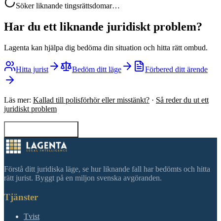
Söker liknande tingsrättsdomar…
Har du ett liknande juridiskt problem?
Lagenta kan hjälpa dig bedöma din situation och hitta rätt ombud.
Hitta jurist
Bedöm ditt läge
Förbered ditt ärende
Läs mer:
Kallad till polisförhör eller misstänkt?
·
Så reder du ut ett
juridiskt problem
Tillbaka till sökning
Förstå ditt juridiska läge, se hur liknande fall har bedömts och hitta
rätt jurist. Byggt på en miljon svenska avgöranden.
Tjänster
Tvist