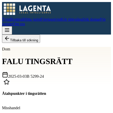
Tvist
Brottmål
Hitta jurist
Företagstvist
Kör rättegång
Sök domar
För
jurister
Om oss
Tillbaka till sökning
Dom
FALU TINGSRÄTT
2025-03-03
B 5299-24
Åtalspunkter i tingsrätten
D
Misshandel
D