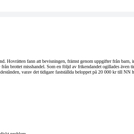
d. Hovrätten fann att bevisningen, främst genom uppgifter från barn, int
från brottet misshandel. Som en följd av frikendandet ogillades även tings
adestånden, varav det tidigare fastställda beloppet på 20 000 kr till N
ridiskt problem