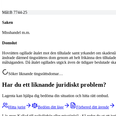
2026-01-26
Mål:
B 7744-25
Saken
Misshandel m.m.
Domslut
Hovrätten ogillade åtalet mot den tilltalade samt yrkandet om skadestån
ändrade därmed tingsrättens dom genom att helt frikänna den tilltalade 
målsäganden. Då åtalet ogillades utgick även de tidigare beslutade sk
Söker liknande tingsrättsdomar…
Har du ett liknande juridiskt problem?
Lagenta kan hjälpa dig bedöma din situation och hitta rätt ombud.
Hitta jurist
Bedöm ditt läge
Förbered ditt ärende
Läs mer:
Kallad till polisförhör eller misstänkt?
·
Så reder du ut ett ju