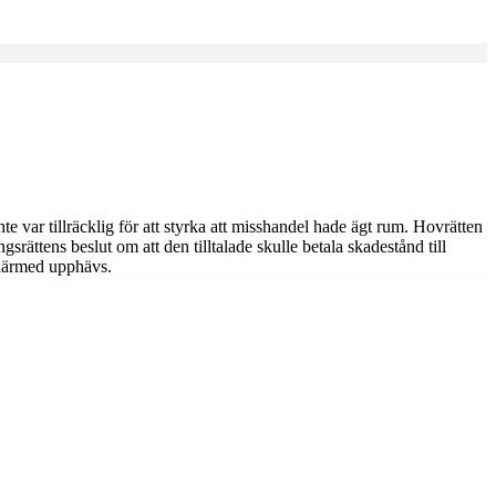
e var tillräcklig för att styrka att misshandel hade ägt rum. Hovrätten
rättens beslut om att den tilltalade skulle betala skadestånd till
N härmed upphävs.