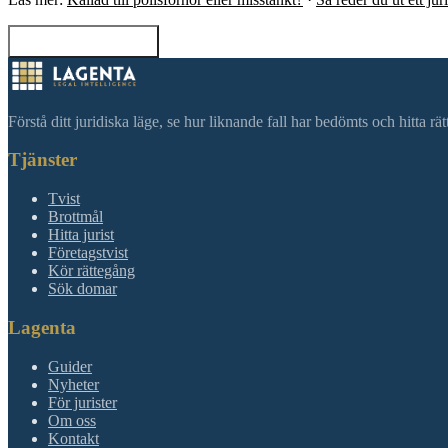
Tillbaka till sökning
Förstå ditt juridiska läge, se hur liknande fall har bedömts och hitta r
Tjänster
Tvist
Brottmål
Hitta jurist
Företagstvist
Kör rättegång
Sök domar
Lagenta
Guider
Nyheter
För jurister
Om oss
Kontakt