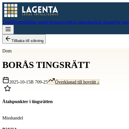
Tvist
Brottmål
Hitta jurist
Företagstvist
Kör rättegång
Sök domar
För juri
Tillbaka till sökning
Dom
BORÅS TINGSRÄTT
2025-10-15
B 709-25
Överklagad till hovrätt ↓
Åtalspunkter i tingsrätten
D
Misshandel