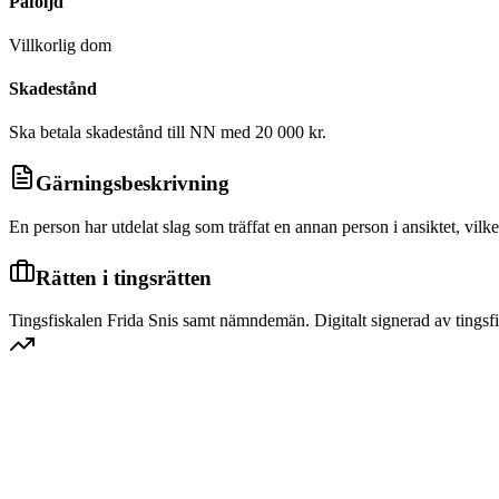
Påföljd
Villkorlig dom
Skadestånd
Ska betala skadestånd till NN med 20 000 kr.
Gärningsbeskrivning
En person har utdelat slag som träffat en annan person i ansiktet, v
Rätten i tingsrätten
Tingsfiskalen Frida Snis samt nämndemän. Digitalt signerad av tingsfi
VÄSTRA SVERIGE HOVRÄTT
Överprövning av tingsrättens dom
Dom meddelad