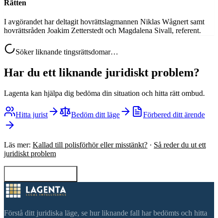
Rätten
I avgörandet har deltagit hovrättslagmannen Niklas Wågnert samt
hovrättsråden Joakim Zetterstedt och Magdalena Sivall, referent.
Söker liknande tingsrättsdomar…
Har du ett liknande juridiskt problem?
Lagenta kan hjälpa dig bedöma din situation och hitta rätt ombud.
Hitta jurist
Bedöm ditt läge
Förbered ditt ärende
Läs mer:
Kallad till polisförhör eller misstänkt?
·
Så reder du ut ett
juridiskt problem
Tillbaka till sökning
Förstå ditt juridiska läge, se hur liknande fall har bedömts och hitta