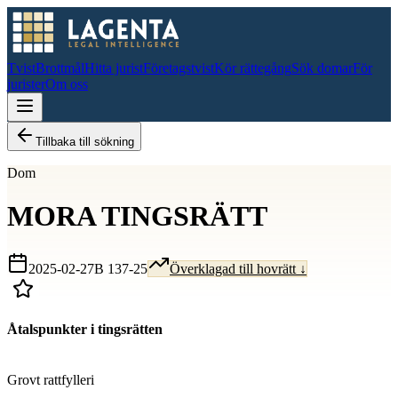
Tvist
Brottmål
Hitta jurist
Företagstvist
Kör rättegång
Sök domar
För
jurister
Om oss
Tillbaka till sökning
Dom
MORA TINGSRÄTT
2025-02-27
B 137-25
Överklagad till hovrätt ↓
Åtalspunkter i tingsrätten
D
Grovt rattfylleri