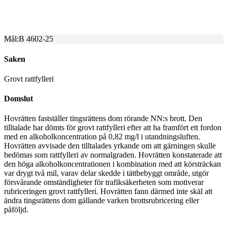
Dom meddelad
2025-07-01
Mål:
B 4602-25
Saken
Grovt rattfylleri
Domslut
Hovrätten fastställer tingsrättens dom rörande NN:s brott. Den
tilltalade har dömts för grovt rattfylleri efter att ha framfört ett fordon
med en alkoholkoncentration på 0,82 mg/l i utandningsluften.
Hovrätten avvisade den tilltalades yrkande om att gärningen skulle
bedömas som rattfylleri av normalgraden. Hovrätten konstaterade att
den höga alkoholkoncentrationen i kombination med att körsträckan
var drygt två mil, varav delar skedde i tättbebyggt område, utgör
försvårande omständigheter för trafiksäkerheten som motiverar
rubriceringen grovt rattfylleri. Hovrätten fann därmed inte skäl att
ändra tingsrättens dom gällande varken brottsrubricering eller
påföljd.