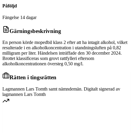
Påföljd
Fängelse 14 dagar
Gärningsbeskrivning
En person körde mopedbil klass 2 efter att ha intagit alkohol, vilket
resulterade i en alkoholkoncentration i utandningsluften på 0,82
milligram per liter. Händelsen inträffade den 30 december 2024.
Brottet klassificeras som grovt rattfylleri eftersom
alkoholkoncentrationen översteg 0,50 mg/l.
Rätten i tingsrätten
Lagmannen Lars Tomth samt nämndemän. Digitalt signerad av
lagmannen Lars Tomth
SVEA HOVRÄTT
Överprövning av tingsrättens dom