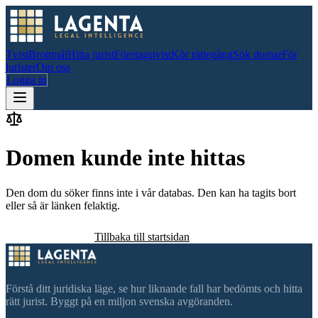
Tvist
Brottmål
Hitta jurist
Företagstvist
Kör rättegång
Sök domar
För
jurister
Om oss
Logga in
Domen kunde inte hittas
Den dom du söker finns inte i vår databas. Den kan ha tagits bort
eller så är länken felaktig.
Sök efter domar
Tillbaka till startsidan
Förstå ditt juridiska läge, se hur liknande fall har bedömts och hitta
rätt jurist. Byggt på en miljon svenska avgöranden.