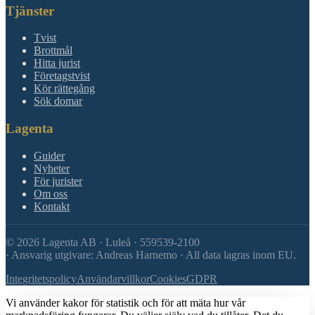
Tjänster
Tvist
Brottmål
Hitta jurist
Företagstvist
Kör rättegång
Sök domar
Lagenta
Guider
Nyheter
För jurister
Om oss
Kontakt
©
2026
Lagenta AB · Luleå · 559539-2100
·
Ansvarig utgivare: Andreas Harnemo · All data lagras inom EU.
Integritetspolicy
Användarvillkor
Cookies
GDPR
Vi använder kakor för statistik och för att mäta hur vår