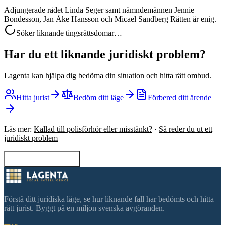
Adjungerade rådet Linda Seger samt nämndemännen Jennie
Bondesson, Jan Åke Hansson och Micael Sandberg Rätten är enig.
Söker liknande tingsrättsdomar…
Har du ett liknande juridiskt problem?
Lagenta kan hjälpa dig bedöma din situation och hitta rätt ombud.
Hitta jurist
Bedöm ditt läge
Förbered ditt ärende
Läs mer:
Kallad till polisförhör eller misstänkt?
·
Så reder du ut ett
juridiskt problem
Tillbaka till sökning
Förstå ditt juridiska läge, se hur liknande fall har bedömts och hitta
rätt jurist. Byggt på en miljon svenska avgöranden.