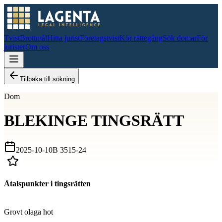
Tvist
Brottmål
Hitta jurist
Företagstvist
Kör rättegång
Sök domar
För
jurister
Om oss
Tillbaka till sökning
Dom
BLEKINGE TINGSRÄTT
2025-10-10
B 3515-24
Åtalspunkter i tingsrätten
D
Grovt olaga hot
D