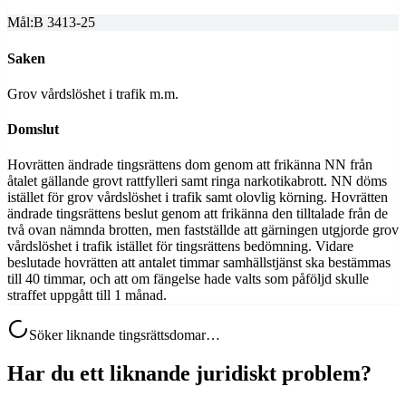
Mål:
B 3413-25
Saken
Grov vårdslöshet i trafik m.m.
Domslut
Hovrätten ändrade tingsrättens dom genom att frikänna NN från
åtalet gällande grovt rattfylleri samt ringa narkotikabrott. NN döms
istället för grov vårdslöshet i trafik samt olovlig körning. Hovrätten
ändrade tingsrättens beslut genom att frikänna den tilltalade från de
två ovan nämnda brotten, men fastställde att gärningen utgjorde grov
vårdslöshet i trafik istället för tingsrättens bedömning. Vidare
beslutade hovrätten att antalet timmar samhällstjänst ska bestämmas
till 40 timmar, och att om fängelse hade valts som påföljd skulle
straffet uppgått till 1 månad.
Söker liknande tingsrättsdomar…
Har du ett liknande juridiskt problem?