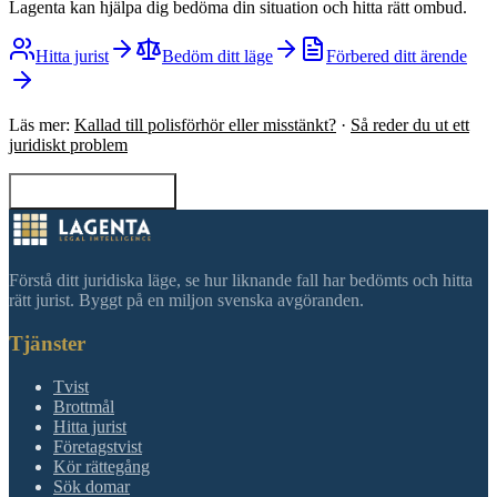
Lagenta kan hjälpa dig bedöma din situation och hitta rätt ombud.
Hitta jurist
Bedöm ditt läge
Förbered ditt ärende
Läs mer:
Kallad till polisförhör eller misstänkt?
·
Så reder du ut ett
juridiskt problem
Tillbaka till sökning
Förstå ditt juridiska läge, se hur liknande fall har bedömts och hitta
rätt jurist. Byggt på en miljon svenska avgöranden.
Tjänster
Tvist
Brottmål
Hitta jurist
Företagstvist
Kör rättegång
Sök domar