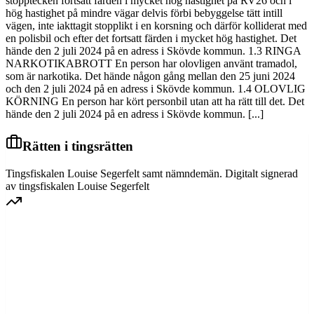
stopptecken fortsatt färden i mycket hög hastighet på RV26 och i
hög hastighet på mindre vägar delvis förbi bebyggelse tätt intill
vägen, inte iakttagit stopplikt i en korsning och därför kolliderat med
en polisbil och efter det fortsatt färden i mycket hög hastighet. Det
hände den 2 juli 2024 på en adress i Skövde kommun. 1.3 RINGA
NARKOTIKABROTT En person har olovligen använt tramadol,
som är narkotika. Det hände någon gång mellan den 25 juni 2024
och den 2 juli 2024 på en adress i Skövde kommun. 1.4 OLOVLIG
KÖRNING En person har kört personbil utan att ha rätt till det. Det
hände den 2 juli 2024 på en adress i Skövde kommun. [...]
Rätten i tingsrätten
Tingsfiskalen Louise Segerfelt samt nämndemän. Digitalt signerad
av tingsfiskalen Louise Segerfelt
GÖTA HOVRÄTT
Överprövning av tingsrättens dom
Dom meddelad
2026-03-25