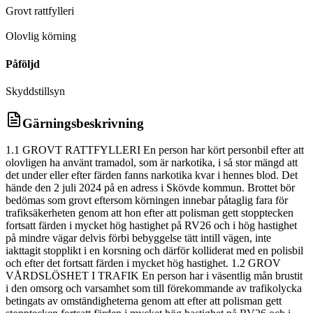
Grovt rattfylleri
D
Olovlig körning
Påföljd
Skyddstillsyn
Gärningsbeskrivning
1.1 GROVT RATTFYLLERI En person har kört personbil efter att
olovligen ha använt tramadol, som är narkotika, i så stor mängd att
det under eller efter färden fanns narkotika kvar i hennes blod. Det
hände den 2 juli 2024 på en adress i Skövde kommun. Brottet bör
bedömas som grovt eftersom körningen innebar påtaglig fara för
trafiksäkerheten genom att hon efter att polisman gett stopptecken
fortsatt färden i mycket hög hastighet på RV26 och i hög hastighet
på mindre vägar delvis förbi bebyggelse tätt intill vägen, inte
iakttagit stopplikt i en korsning och därför kolliderat med en polisbil
och efter det fortsatt färden i mycket hög hastighet. 1.2 GROV
VÅRDSLÖSHET I TRAFIK En person har i väsentlig mån brustit
i den omsorg och varsamhet som till förekommande av trafikolycka
betingats av omständigheterna genom att efter att polisman gett