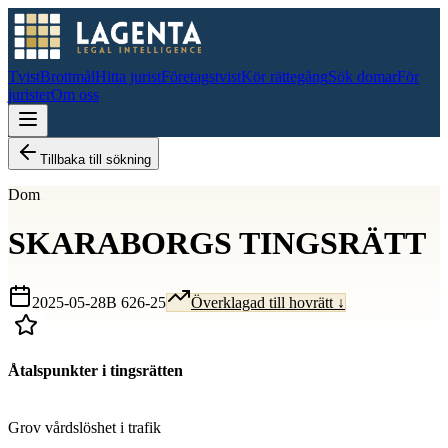
Tvist
Brottmål
Hitta jurist
Företagstvist
Kör rättegång
Sök domar
För
jurister
Om oss
Tillbaka till sökning
Dom
SKARABORGS TINGSRÄTT
2025-05-28
B 626-25
Överklagad till hovrätt ↓
Åtalspunkter i tingsrätten
D
Grov vårdslöshet i trafik
D