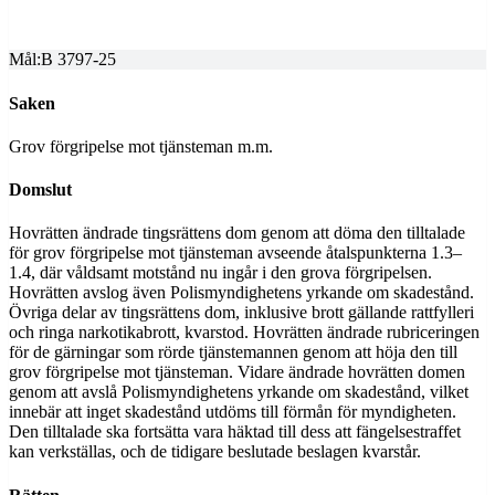
2025-10-17
Mål:
B 3797-25
Saken
Grov förgripelse mot tjänsteman m.m.
Domslut
Hovrätten ändrade tingsrättens dom genom att döma den tilltalade
för grov förgripelse mot tjänsteman avseende åtalspunkterna 1.3–
1.4, där våldsamt motstånd nu ingår i den grova förgripelsen.
Hovrätten avslog även Polismyndighetens yrkande om skadestånd.
Övriga delar av tingsrättens dom, inklusive brott gällande rattfylleri
och ringa narkotikabrott, kvarstod. Hovrätten ändrade rubriceringen
för de gärningar som rörde tjänstemannen genom att höja den till
grov förgripelse mot tjänsteman. Vidare ändrade hovrätten domen
genom att avslå Polismyndighetens yrkande om skadestånd, vilket
innebär att inget skadestånd utdöms till förmån för myndigheten.
Den tilltalade ska fortsätta vara häktad till dess att fängelsestraffet
kan verkställas, och de tidigare beslutade beslagen kvarstår.