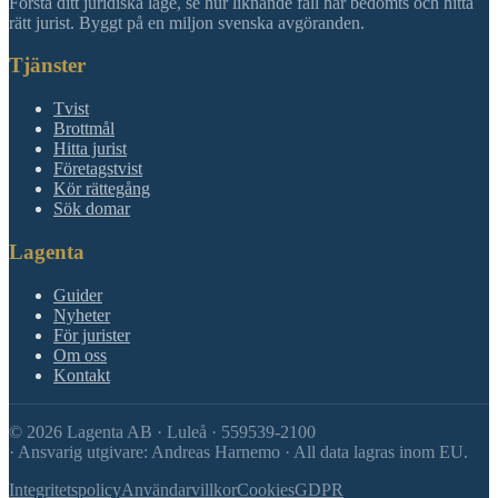
Förstå ditt juridiska läge, se hur liknande fall har bedömts och hitta
rätt jurist. Byggt på en miljon svenska avgöranden.
Tjänster
Tvist
Brottmål
Hitta jurist
Företagstvist
Kör rättegång
Sök domar
Lagenta
Guider
Nyheter
För jurister
Om oss
Kontakt
©
2026
Lagenta AB · Luleå · 559539-2100
·
Ansvarig utgivare: Andreas Harnemo · All data lagras inom EU.
Integritetspolicy
Användarvillkor
Cookies
GDPR