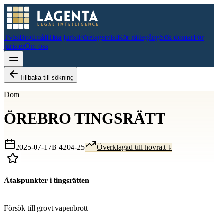
Tvist
Brottmål
Hitta jurist
Företagstvist
Kör rättegång
Sök domar
För
jurister
Om oss
Tillbaka till sökning
Dom
ÖREBRO TINGSRÄTT
2025-07-17
B 4204-25
Överklagad till hovrätt ↓
Åtalspunkter i tingsrätten
D
Försök till grovt vapenbrott
D