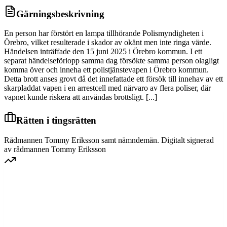
Gärningsbeskrivning
En person har förstört en lampa tillhörande Polismyndigheten i
Örebro, vilket resulterade i skador av okänt men inte ringa värde.
Händelsen inträffade den 15 juni 2025 i Örebro kommun. I ett
separat händelseförlopp samma dag försökte samma person olagligt
komma över och inneha ett polistjänstevapen i Örebro kommun.
Detta brott anses grovt då det innefattade ett försök till innehav av ett
skarpladdat vapen i en arrestcell med närvaro av flera poliser, där
vapnet kunde riskera att användas brottsligt. [...]
Rätten i tingsrätten
Rådmannen Tommy Eriksson samt nämndemän. Digitalt signerad
av rådmannen Tommy Eriksson
GÖTA HOVRÄTT
Överprövning av tingsrättens dom
Dom meddelad