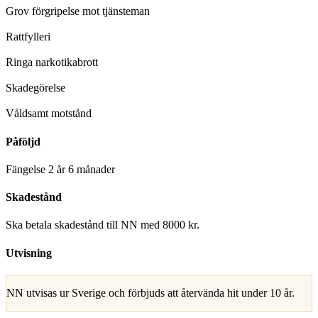
Grov förgripelse mot tjänsteman
D
Rattfylleri
D
Ringa narkotikabrott
D
Skadegörelse
D
Våldsamt motstånd
Påföljd
Fängelse 2 år 6 månader
Skadestånd
Ska betala skadestånd till NN med 8000 kr.
Utvisning
NN utvisas ur Sverige och förbjuds att återvända hit under 10 år.