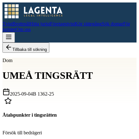
Tvist
Brottmål
Hitta jurist
Företagstvist
Kör rättegång
Sök domar
För
jurister
Om oss
Tillbaka till sökning
Dom
UMEÅ TINGSRÄTT
2025-09-04
B 1362-25
Åtalspunkter i tingsrätten
D
Försök till bedrägeri
D