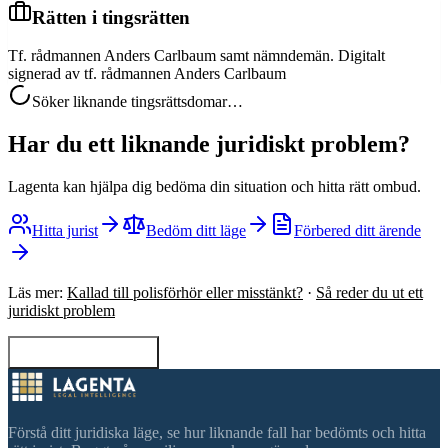
Rätten i tingsrätten
Tf. rådmannen Anders Carlbaum samt nämndemän. Digitalt
signerad av tf. rådmannen Anders Carlbaum
Söker liknande tingsrättsdomar…
Har du ett liknande juridiskt problem?
Lagenta kan hjälpa dig bedöma din situation och hitta rätt ombud.
Hitta jurist
Bedöm ditt läge
Förbered ditt ärende
Läs mer:
Kallad till polisförhör eller misstänkt?
·
Så reder du ut ett
juridiskt problem
Tillbaka till sökning
Förstå ditt juridiska läge, se hur liknande fall har bedömts och hitta