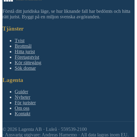
Förstå ditt juridiska läge, se hur liknande fall har bedömts och hitta
rätt jurist. Byggt på en miljon svenska avgöranden.
Tjänster
Tvist
Brottmål
Hitta jurist
Företagstvist
Kör rättegång
Sök domar
Lagenta
Guider
Nyheter
För jurister
Om oss
Kontakt
©
2026
Lagenta AB · Luleå · 559539-2100
·
Ansvarig utgivare: Andreas Harnemo · All data lagras inom EU.