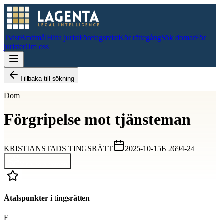
Tvist
Brottmål
Hitta jurist
Företagstvist
Kör rättegång
Sök domar
För
jurister
Om oss
Tillbaka till sökning
Dom
Förgripelse mot tjänsteman
KRISTIANSTADS TINGSRÄTT
2025-10-15
B 2694-24
Visa hela domen
Åtalspunkter i tingsrätten
F