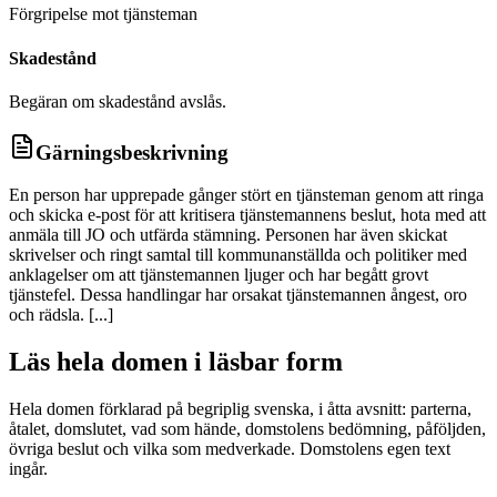
Förgripelse mot tjänsteman
Skadestånd
Begäran om skadestånd avslås.
Gärningsbeskrivning
En person har upprepade gånger stört en tjänsteman genom att ringa
och skicka e-post för att kritisera tjänstemannens beslut, hota med att
anmäla till JO och utfärda stämning. Personen har även skickat
skrivelser och ringt samtal till kommunanställda och politiker med
anklagelser om att tjänstemannen ljuger och har begått grovt
tjänstefel. Dessa handlingar har orsakat tjänstemannen ångest, oro
och rädsla. [...]
Läs hela domen i läsbar form
Hela domen förklarad på begriplig svenska, i åtta avsnitt: parterna,
åtalet, domslutet, vad som hände, domstolens bedömning, påföljden,
övriga beslut och vilka som medverkade. Domstolens egen text
ingår.