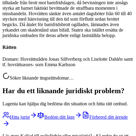
tilltalade från brott mot barnfridslagen, då bevisningen inte ansågs
styrka att barnet faktiskt bevittnade de straffbara momenten i
misshandeln. Hovrätten sänkte även antalet dagsböter från 60 till 40
stycken med hänvisning till den tid som förflutit sedan brottet
begicks. Då åtalet för barnfridsbrott ogillades, lämnades även
yrkandet om skadestånd utan bifall. Staten ska istället ersätta de
juridiska ombuden för deras arbete enligt fastställda belopp.
Rätten
Domare: Hovrättsråden Jonas Silfverberg och Liselotte Dahlén samt
tf. hovrättsasses- sorn Emma Karlsson
Söker liknande tingsrättsdomar…
Har du ett liknande juridiskt problem?
Lagenta kan hjälpa dig bedöma din situation och hitta rätt ombud.
Hitta jurist
Bedöm ditt läge
Förbered ditt ärende
Läs mer:
Kallad till polisförhör eller misstänkt?
·
Så reder du ut ett