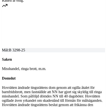
Rätten är enig.
HOVRÄTTEN FÖR VÄSTRA SVERIGE
Överprövning av tingsrättens dom
Dom meddelad
2025-10-03
Mål:
B 3298-25
Saken
Misshandel, ringa brott, m.m.
Domslut
Hovrätten ändrade tingsrättens dom genom att ogilla åtalet för
barnfridsbrott, men fastställde att NN har gjort sig skyldig till ringa
misshandel. Som påföljd dömdes NN till 40 dagsböter. Hovrätten
ogillade även yrkandet om skadestånd till förmån för målsäganden.
Hovrätten ändrade tingsrättens beslut genom att frikänna den