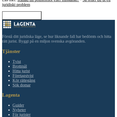
juridiskt problem
Tillbaka till sökning
Förstå ditt juridiska läge, se hur liknande fall har bedömts och hitta
rätt jurist. Byggt på en miljon svenska avgöranden.
Tjänster
Tvist
Brottmål
Hitta jurist
Företagstvist
Kör rättegång
Sök domar
Lagenta
Guider
Nyheter
För jurister