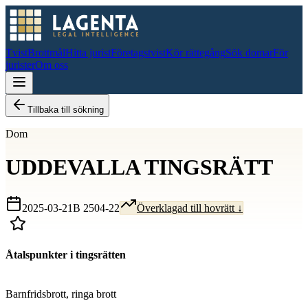
Tvist
Brottmål
Hitta jurist
Företagstvist
Kör rättegång
Sök domar
För
jurister
Om oss
Tillbaka till sökning
Dom
UDDEVALLA TINGSRÄTT
2025-03-21
B 2504-22
Överklagad till hovrätt ↓
Åtalspunkter i tingsrätten
D
Barnfridsbrott, ringa brott
D