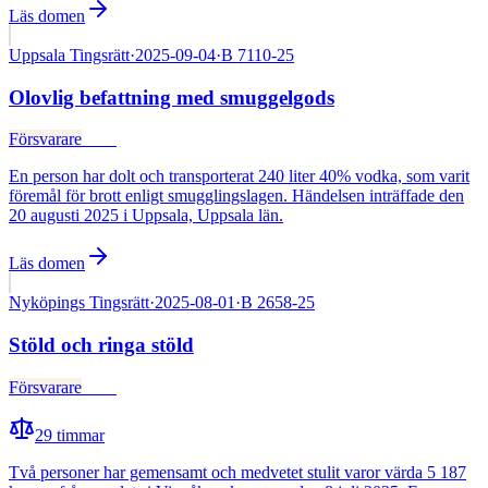
Läs domen
Uppsala Tingsrätt
·
2025-09-04
·
B 7110-25
Olovlig befattning med smuggelgods
Försvarare
Fälld
En person har dolt och transporterat 240 liter 40% vodka, som varit
föremål för brott enligt smugglingslagen. Händelsen inträffade den
20 augusti 2025 i Uppsala, Uppsala län.
Läs domen
Nyköpings Tingsrätt
·
2025-08-01
·
B 2658-25
Stöld och ringa stöld
Försvarare
Fälld
29
timmar
Två personer har gemensamt och medvetet stulit varor värda 5 187