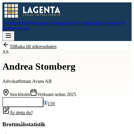
Tvist
Brottmål
Hitta jurist
Företagstvist
Kör rättegång
Sök domar
För
jurister
Om oss
Tillbaka till sökresultaten
AS
Andrea Stomberg
Advokatfirman Avans AB
Stockholm
Verksam sedan
2025
159
Kontakta
Andrea
Är detta du?
Brottmålsstatistik