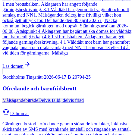
1 men brottsbalken. Åklagaren har angett följande
gärningsbeskrivning. 3.1 Våldtäkt har genomfört vaginalt och oralt
samlag med NN1. Målsäganden deltog inte frivilligt vilket hon
också gett uttryck för. Det hände den 30 april 2025 i , Nacka
kommun. begick gärningen med uppsåt. Stämningsansökan 2026-
06-08, Åtalspunkt 4 Åklagaren har begärt att ska dömas för våldtäkt
mot barn enligt 6 kap 4 § 1 st brottsbalken. Åklagaren har angett
följande gärningsbeskrivning. 4.1 Våldtäkt mot barn har genomfört
vaginala, anala och orala samlag med NN 11 som var 13 eller 14 år
vid tiden för gärningarna. Målsäga
Läs domen
Stockholms Tingsrätt
·
2026-06-17
·
B 20794-25
Ofredande och barnfridsbrott
Målsägandebiträde
Delvis fälld, delvis friad
13
timmar
Gärningen bestod i ofredande genom störande kontakter, inklusive
skickande av SMS med kränkande innehåll och ringande av samtal,
samt uppsökande av målsäganden på angivna platser och datum.