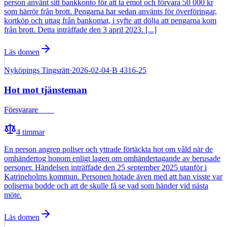
person använt sitt bankkonto för att ta emot och förvara 50 000 kr
som härrör från brott. Pengarna har sedan använts för överföringar,
kortköp och uttag från bankomat, i syfte att dölja att pengarna kom
från brott. Detta inträffade den 3 april 2023. [...]
Läs domen
Nyköpings Tingsrätt
·
2026-02-04
·
B 4316-25
Hot mot tjänsteman
Försvarare
Fälld
4
timmar
En person angrep poliser och yttrade förtäckta hot om våld när de
omhändertog honom enligt lagen om omhändertagande av berusade
personer. Händelsen inträffade den 25 september 2025 utanför i
Katrineholms kommun. Personen hotade även med att han visste var
poliserna bodde och att de skulle få se vad som händer vid nästa
möte.
Läs domen