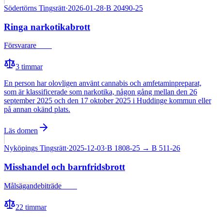
Södertörns Tingsrätt
·
2026-01-28
·
B 20490-25
Ringa narkotikabrott
Försvarare
Fälld
3
timmar
En person har olovligen använt cannabis och amfetaminpreparat,
som är klassificerade som narkotika, någon gång mellan den 26
september 2025 och den 17 oktober 2025 i Huddinge kommun eller
på annan okänd plats.
Läs domen
Nyköpings Tingsrätt
·
2025-12-03
·
B 1808-25
→ B 511-26
Misshandel och barnfridsbrott
Målsägandebiträde
Fälld
22
timmar