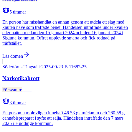
5
timmar
En person har misshandlat en annan genom att utdela ett slag med
knuten näve som träffade benet. Händelsen inträffade under kvällen
eller natten mellan den 15 januari 2024 och den 16 januari 2024 i
Sigtuna kommun. Offret upplevde smärta och fick rodnad på
träffstället.
Läs domen
Södertörns Tingsrätt
·
2025-09-23
·
B 11682-25
Narkotikabrott
Försvarare
Fälld
3
timmar
En person har olovligen innehaft 46.53 g amfetamin och 260.58 g
cannabispreparat i syfte att sälja. Händelsen inträffade den 7 mars
2025 i Huddinge kommun.