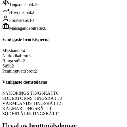
Tingsrättsmål:
16
Hovrättsmål:
2
Försvarare:
10
Målsägandebiträde:
6
Vanligaste brottstyperna
Misshandel
4
Narkotikabrott
3
Ringa stöld
2
Stöld
2
Penningtvättsbrott
2
Vanligaste domstolarna
NYKÖPINGS TINGSRÄTT
6
SÖDERTÖRNS TINGSRÄTT
3
VÄRMLANDS TINGSRÄTT
2
KALMAR TINGSRÄTT
1
SÖDERTÄLJE TINGSRÄTT
1
Urval av brottmålsdomar