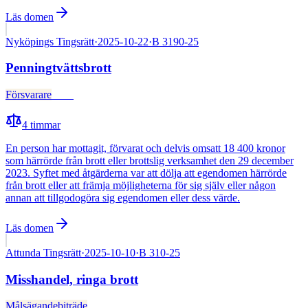
Läs domen
Nyköpings Tingsrätt
·
2025-10-22
·
B 3190-25
Penningtvättsbrott
Försvarare
Fälld
4
timmar
En person har mottagit, förvarat och delvis omsatt 18 400 kronor
som härrörde från brott eller brottslig verksamhet den 29 december
2023. Syftet med åtgärderna var att dölja att egendomen härrörde
från brott eller att främja möjligheterna för sig själv eller någon
annan att tillgodogöra sig egendomen eller dess värde.
Läs domen
Attunda Tingsrätt
·
2025-10-10
·
B 310-25
Misshandel, ringa brott
Målsägandebiträde
Fälld