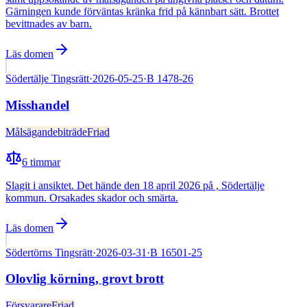
Gärningen kunde förväntas kränka frid på kännbart sätt. Brottet
bevittnades av barn.
Läs domen
Södertälje Tingsrätt
·
2026-05-25
·
B 1478-26
Misshandel
Målsägandebiträde
Friad
6
timmar
Slagit i ansiktet. Det hände den 18 april 2026 på , Södertälje
kommun. Orsakades skador och smärta.
Läs domen
Södertörns Tingsrätt
·
2026-03-31
·
B 16501-25
Olovlig körning, grovt brott
Försvarare
Friad