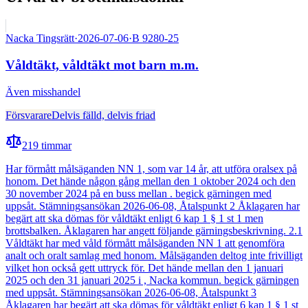
Nacka Tingsrätt
·
2026-07-06
·
B 9280-25
Våldtäkt, våldtäkt mot barn m.m.
Även
misshandel
Försvarare
Delvis fälld, delvis friad
219
timmar
Har förmått målsäganden NN 1, som var 14 år, att utföra oralsex på
honom. Det hände någon gång mellan den 1 oktober 2024 och den
30 november 2024 på en buss mellan . begick gärningen med
uppsåt. Stämningsansökan 2026-06-08, Åtalspunkt 2 Åklagaren har
begärt att ska dömas för våldtäkt enligt 6 kap 1 § 1 st 1 men
brottsbalken. Åklagaren har angett följande gärningsbeskrivning. 2.1
Våldtäkt har med våld förmått målsäganden NN 1 att genomföra
analt och oralt samlag med honom. Målsäganden deltog inte frivilligt
vilket hon också gett uttryck för. Det hände mellan den 1 januari
2025 och den 31 januari 2025 i , Nacka kommun. begick gärningen
med uppsåt. Stämningsansökan 2026-06-08, Åtalspunkt 3
Åklagaren har begärt att ska dömas för våldtäkt enligt 6 kap 1 § 1 st