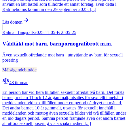
använt en lätt lastbil som tillhörde ett annat företag, även detta i
Katrineholms kommun den 29 september 2025. [...]
Läs domen
Kalmar Tingsrätt
·
2025-11-05
·
B 2505-25
Våldtäkt mot barn, barnpornografibrott m.m.
Även
sexuellt ofredande mot barn · utnyttjande av barn för sexuell
posering
Målsägandebiträde
Fälld
48
timmar
En person har vid flera tillfällen sexuellt ofredat två barn. Det första
barnet, mellan 11 och 12 år gammalt, utsattes för sexuellt innehåll i
meddelanden vid sex tillfällen under en period på drygt en månad.
Det andra barnet, 10 år gammalt, utsattes för sexuellt innehåll i
meddelanden och mottog även sexuella bilder vid två tillfällen under
en nio dagars period. Samma person främjade även det andra barnet
att utföra sexuell posering via sociala medier. [...]