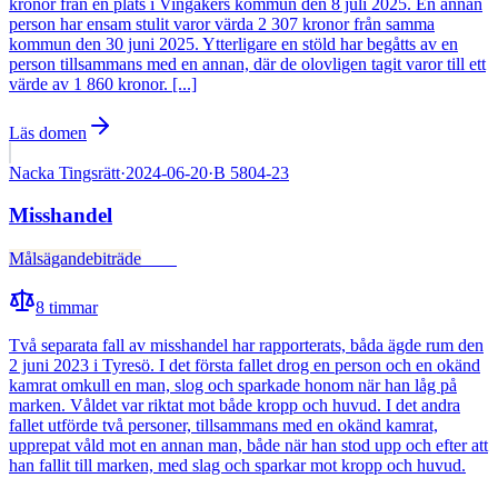
kronor från en plats i Vingåkers kommun den 8 juli 2025. En annan
person har ensam stulit varor värda 2 307 kronor från samma
kommun den 30 juni 2025. Ytterligare en stöld har begåtts av en
person tillsammans med en annan, där de olovligen tagit varor till ett
värde av 1 860 kronor. [...]
Läs domen
Nacka Tingsrätt
·
2024-06-20
·
B 5804-23
Misshandel
Målsägandebiträde
Fälld
8
timmar
Två separata fall av misshandel har rapporterats, båda ägde rum den
2 juni 2023 i Tyresö. I det första fallet drog en person och en okänd
kamrat omkull en man, slog och sparkade honom när han låg på
marken. Våldet var riktat mot både kropp och huvud. I det andra
fallet utförde två personer, tillsammans med en okänd kamrat,
upprepat våld mot en annan man, både när han stod upp och efter att
han fallit till marken, med slag och sparkar mot kropp och huvud.