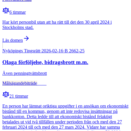
6
timmar
Har kört personbil utan att ha rätt till det den 30 april 2024 i
Stockholms stad.
Läs domen
Nyköpings Tingsrätt
·
2026-02-16
·
B 2662-25
Olaga förföljelse, bidragsbrott m.m.
Även
penningtvättsbrott
Målsägandebiträde
Fälld
21
timmar
En person har lämnat oriktiga uppgifter i en ansökan om ekonomiskt
bistånd till en kommun, genom att inte redovisa insättningar på
bankkonton. Detta ledde till att ekonomiskt bistånd felaktigt
betalades ut vid två tillfällen under perioden från och med den 27
februari 2024 till och med den 27 mars 2024. Vidare har samma