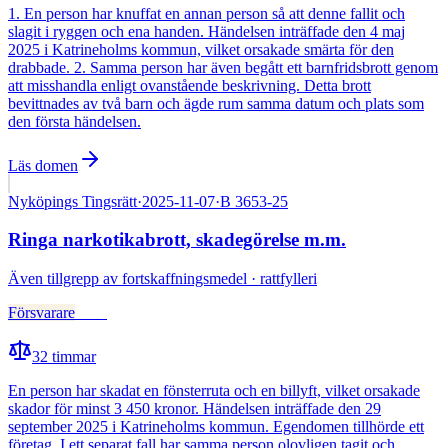
1. En person har knuffat en annan person så att denne fallit och
slagit i ryggen och ena handen. Händelsen inträffade den 4 maj
2025 i Katrineholms kommun, vilket orsakade smärta för den
drabbade. 2. Samma person har även begått ett barnfridsbrott genom
att misshandla enligt ovanstående beskrivning. Detta brott
bevittnades av två barn och ägde rum samma datum och plats som
den första händelsen.
Läs domen
Nyköpings Tingsrätt
·
2025-11-07
·
B 3653-25
Ringa narkotikabrott, skadegörelse m.m.
Även
tillgrepp av fortskaffningsmedel · rattfylleri
Försvarare
Fälld
32
timmar
En person har skadat en fönsterruta och en billyft, vilket orsakade
skador för minst 3 450 kronor. Händelsen inträffade den 29
september 2025 i Katrineholms kommun. Egendomen tillhörde ett
företag. I ett separat fall har samma person olovligen tagit och