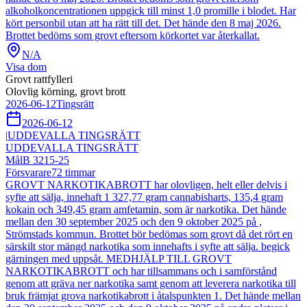
alkoholkoncentrationen uppgick till minst 1,0 promille i blodet. Har
kört personbil utan att ha rätt till det. Det hände den 8 maj 2026.
Brottet bedöms som grovt eftersom körkortet var återkallat.
N/A
Visa dom
Grovt rattfylleri
Olovlig körning, grovt brott
2026-06-12
Tingsrätt
2026-06-12
|
UDDEVALLA TINGSRÄTT
UDDEVALLA TINGSRÄTT
Mål
B 3215-25
Försvarare
72
timmar
GROVT NARKOTIKABROTT har olovligen, helt eller delvis i
syfte att sälja, innehaft 1 327,77 gram cannabisharts, 135,4 gram
kokain och 349,45 gram amfetamin, som är narkotika. Det hände
mellan den 30 september 2025 och den 9 oktober 2025 på ,
Strömstads kommun. Brottet bör bedömas som grovt då det rört en
särskilt stor mängd narkotika som innehafts i syfte att sälja. begick
gärningen med uppsåt. MEDHJÄLP TILL GROVT
NARKOTIKABROTT och har tillsammans och i samförstånd
genom att gräva ner narkotika samt genom att leverera narkotika till
bruk främjat grova narkotikabrott i åtalspunkten 1. Det hände mellan