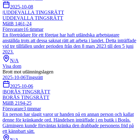
2025-10-08
|
UDDEVALLA TINGSRÄTT
UDDEVALLA TINGSRÄTT
Mål
B 1461-24
Försvarare
16
timmar
En företrädare för ett företag har haft utländska arbetstagare
anställda trots att dessa saknat rätt att arbeta i landet. Detta inträffade
vid tre tillfällen under perioden från den 8 mars 2023 till den 5 juni
2023.
N/A
Visa dom
Brott mot utlänningslagen
2025-10-06
Tingsrätt
2025-10-06
|
BORÅS TINGSRÄTT
BORÅS TINGSRÄTT
Mål
B 2194-25
Försvarare
3
timmar
En person har slagit varor ur handen på en annan person och kallat
denne för kränkande ord. Händelsen inträffade i en butik i Borås.
Gärningen kunde förväntas kränka den drabbade personens frid på
ett kännbart sätt.
N/A