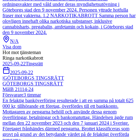
ordningsvakter med våld under deras myndighetsutövning i
Göteborgs stad den 9 november 2024. Personen yttrade hotfulla
fraser mot vakterna. 1.2 NARKOTIKABROTT Samma person har
olovligen innehaft olika narkotiska substanser, inklusive
cannabisharts, pregabalin, amfetamin och kokain, i Göteborgs stad
den 9 november 2024.
N/A
Visa dom
Hot mot tjänsteman
Ringa narkotikabrott
2025-09-22
Tingsrätt
2025-09-22
|
GÖTEBORGS TINGSRÄTT
GÖTEBORGS TINGSRÄTT
Mål
B 21114-24
Försvarare
3
timmar
En felaktig banköverföring resulterade i att en summa på totalt 625
000 kr, tillhörande ett företag, överfördes till ett bankkonto.
Mottagaren av pengarna behöll och använde dessa genom
överföringar, betalningar och bankomatuttag. Händelsen ägde rum
mellan den 22 november 2023 och den 7 januari 2024 i Sverige.
Företaget frånhändes därmed pengarna. Brottet klassificeras som
grovt på grund av det betydande värdet på de felaktigt överförda
pengarna.