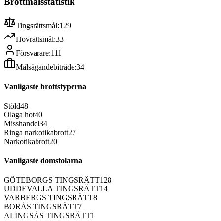
Brottmålsstatistik
Tingsrättsmål:
129
Hovrättsmål:
33
Försvarare:
111
Målsägandebiträde:
34
Vanligaste brottstyperna
Stöld
48
Olaga hot
40
Misshandel
34
Ringa narkotikabrott
27
Narkotikabrott
20
Vanligaste domstolarna
GÖTEBORGS TINGSRÄTT
128
UDDEVALLA TINGSRÄTT
14
VARBERGS TINGSRÄTT
8
BORÅS TINGSRÄTT
7
ALINGSÅS TINGSRÄTT
1