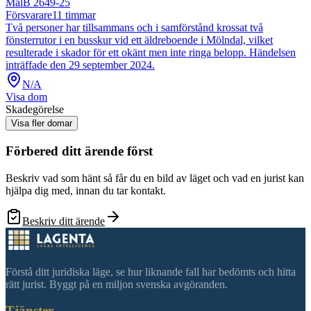
Mål
B 2649-25
Försvarare
11
timmar
Två personer har tillsammans och i samförstånd krossat två
fönsterrutor i en busskur vid ett äldreboende i Mölndal, vilket
resulterade i skador för ett okänt men inte ringa belopp. Händelsen
inträffade den 29 september 2024.
N/A
Visa dom
Skadegörelse
Visa fler domar
Förbered ditt ärende först
Beskriv vad som hänt så får du en bild av läget och vad en jurist kan
hjälpa dig med, innan du tar kontakt.
Beskriv ditt ärende
Förstå ditt juridiska läge, se hur liknande fall har bedömts och hitta
rätt jurist. Byggt på en miljon svenska avgöranden.
Tjänster