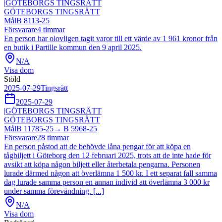
|
GÖTEBORGS TINGSRÄTT
GÖTEBORGS TINGSRÄTT
Mål
B 8113-25
Försvarare
4
timmar
En person har olovligen tagit varor till ett värde av 1 961 kronor från
en butik i Partille kommun den 9 april 2025.
N/A
Visa dom
Stöld
2025-07-29
Tingsrätt
2025-07-29
|
GÖTEBORGS TINGSRÄTT
GÖTEBORGS TINGSRÄTT
Mål
B 11785-25
→
B 5968-25
Försvarare
28
timmar
En person påstod att de behövde låna pengar för att köpa en
tågbiljett i Göteborg den 12 februari 2025, trots att de inte hade för
avsikt att köpa någon biljett eller återbetala pengarna. Personen
lurade därmed någon att överlämna 1 500 kr. I ett separat fall samma
dag lurade samma person en annan individ att överlämna 3 000 kr
under samma förevändning. [...]
N/A
Visa dom