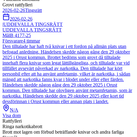
Grovt rattfylleri
2026-02-26
Tingsrätt
2026-02-26
|
UDDEVALLA TINGSRÄTT
UDDEVALLA TINGSRÄTT
Mål
B 4177-25
Försvarare
4
timmar
Den tilltalade har haft två knivar i ett fordon på allmän plats utan
befogad anledning. Händelsen skedde någon gång den 29 oktober
2025 i Orust kommun. Brottet bedöms som grovt då tilltalade
innehaft flera knivar som legat lättillgängliga, och tilltalade var vid
tillfället avsevärt påverkad av narkotika. Den tilltalade har kört
personbil efter att ha använt amfetamin, vilket är narkotika, i sådan
mängd att narkotika fanns kvar i blodet under eller efter färden.
Händelsen skedde någon gång den 29 oktober 2025 i Orust
kommun. Den tilltalade har olovligen använt metamfetamin, som är
narkotika. Händelsen skedde den 29 oktober 2025 eller kort tid
dessförinnan i Orust kommun eller annan plats i landet.
N/A
Visa dom
Rattfylleri
Ringa narkotikabrott
Brott mot lagen om förbud beträffande knivar och andra farliga