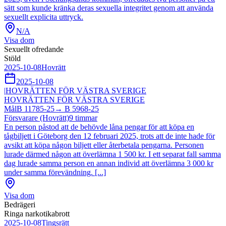
sätt som kunde kränka deras sexuella integritet genom att använda
sexuellt explicita uttryck.
N/A
Visa dom
Sexuellt ofredande
Stöld
2025-10-08
Hovrätt
2025-10-08
|
HOVRÄTTEN FÖR VÄSTRA SVERIGE
HOVRÄTTEN FÖR VÄSTRA SVERIGE
Mål
B 11785-25
→
B 5968-25
Försvarare (Hovrätt)
9
timmar
En person påstod att de behövde låna pengar för att köpa en
tågbiljett i Göteborg den 12 februari 2025, trots att de inte hade för
avsikt att köpa någon biljett eller återbetala pengarna. Personen
lurade därmed någon att överlämna 1 500 kr. I ett separat fall samma
dag lurade samma person en annan individ att överlämna 3 000 kr
under samma förevändning. [...]
Visa dom
Bedrägeri
Ringa narkotikabrott
2025-10-08
Tingsrätt