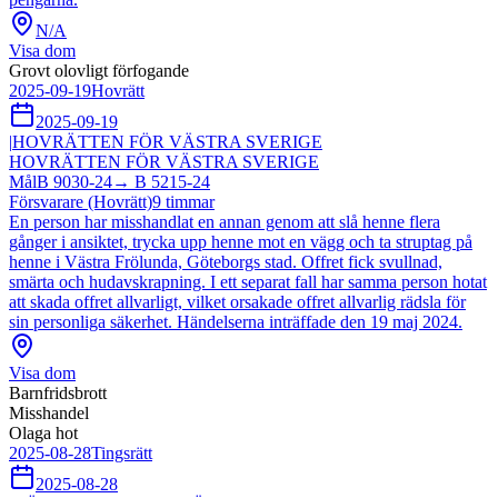
N/A
Visa dom
Grovt olovligt förfogande
2025-09-19
Hovrätt
2025-09-19
|
HOVRÄTTEN FÖR VÄSTRA SVERIGE
HOVRÄTTEN FÖR VÄSTRA SVERIGE
Mål
B 9030-24
→
B 5215-24
Försvarare (Hovrätt)
9
timmar
En person har misshandlat en annan genom att slå henne flera
gånger i ansiktet, trycka upp henne mot en vägg och ta struptag på
henne i Västra Frölunda, Göteborgs stad. Offret fick svullnad,
smärta och hudavskrapning. I ett separat fall har samma person hotat
att skada offret allvarligt, vilket orsakade offret allvarlig rädsla för
sin personliga säkerhet. Händelserna inträffade den 19 maj 2024.
Visa dom
Barnfridsbrott
Misshandel
Olaga hot
2025-08-28
Tingsrätt
2025-08-28