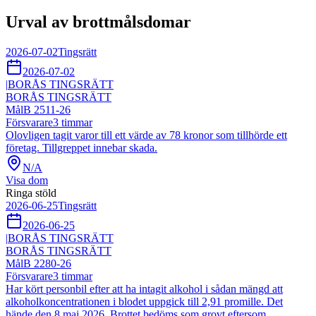
Urval av brottmålsdomar
2026-07-02
Tingsrätt
2026-07-02
|
BORÅS TINGSRÄTT
BORÅS TINGSRÄTT
Mål
B 2511-26
Försvarare
3
timmar
Olovligen tagit varor till ett värde av 78 kronor som tillhörde ett
företag. Tillgreppet innebar skada.
N/A
Visa dom
Ringa stöld
2026-06-25
Tingsrätt
2026-06-25
|
BORÅS TINGSRÄTT
BORÅS TINGSRÄTT
Mål
B 2280-26
Försvarare
3
timmar
Har kört personbil efter att ha intagit alkohol i sådan mängd att
alkoholkoncentrationen i blodet uppgick till 2,91 promille. Det
hände den 8 maj 2026. Brottet bedöms som grovt eftersom