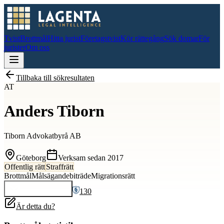
Tvist
Brottmål
Hitta jurist
Företagstvist
Kör rättegång
Sök domar
För
jurister
Om oss
Tillbaka till sökresultaten
AT
Anders Tiborn
Tiborn Advokatbyrå AB
Göteborg
Verksam sedan
2017
Offentlig rätt
Straffrätt
Brottmål
Målsägandebiträde
Migrationsrätt
130
Kontakta
Anders
Är detta du?