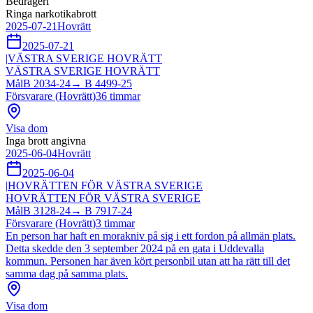
Bedrägeri
Ringa narkotikabrott
2025-07-21
Hovrätt
2025-07-21
|
VÄSTRA SVERIGE HOVRÄTT
VÄSTRA SVERIGE HOVRÄTT
Mål
B 2034-24
→
B 4499-25
Försvarare (Hovrätt)
36
timmar
Visa dom
Inga brott angivna
2025-06-04
Hovrätt
2025-06-04
|
HOVRÄTTEN FÖR VÄSTRA SVERIGE
HOVRÄTTEN FÖR VÄSTRA SVERIGE
Mål
B 3128-24
→
B 7917-24
Försvarare (Hovrätt)
3
timmar
En person har haft en morakniv på sig i ett fordon på allmän plats.
Detta skedde den 3 september 2024 på en gata i Uddevalla
kommun. Personen har även kört personbil utan att ha rätt till det
samma dag på samma plats.
Visa dom