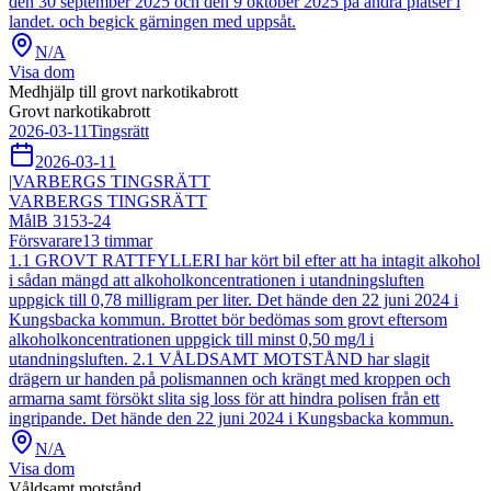
den 30 september 2025 och den 9 oktober 2025 på andra platser i
landet. och begick gärningen med uppsåt.
N/A
Visa dom
Medhjälp till grovt narkotikabrott
Grovt narkotikabrott
2026-03-11
Tingsrätt
2026-03-11
|
VARBERGS TINGSRÄTT
VARBERGS TINGSRÄTT
Mål
B 3153-24
Försvarare
13
timmar
1.1 GROVT RATTFYLLERI har kört bil efter att ha intagit alkohol
i sådan mängd att alkoholkoncentrationen i utandningsluften
uppgick till 0,78 milligram per liter. Det hände den 22 juni 2024 i
Kungsbacka kommun. Brottet bör bedömas som grovt eftersom
alkoholkoncentrationen uppgick till minst 0,50 mg/l i
utandningsluften. 2.1 VÅLDSAMT MOTSTÅND har slagit
drägern ur handen på polismannen och krängt med kroppen och
armarna samt försökt slita sig loss för att hindra polisen från ett
ingripande. Det hände den 22 juni 2024 i Kungsbacka kommun.
N/A
Visa dom
Våldsamt motstånd