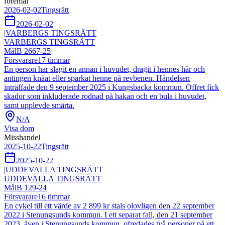
föremål
2026-02-02
Tingsrätt
2026-02-02
|
VARBERGS TINGSRÄTT
VARBERGS TINGSRÄTT
Mål
B 2667-25
Försvarare
17
timmar
En person har slagit en annan i huvudet, dragit i hennes hår och
antingen knäat eller sparkat henne på revbenen. Händelsen
inträffade den 9 september 2025 i Kungsbacka kommun. Offret fick
skador som inkluderade rodnad på hakan och en bula i huvudet,
samt upplevde smärta.
N/A
Visa dom
Misshandel
2025-10-22
Tingsrätt
2025-10-22
|
UDDEVALLA TINGSRÄTT
UDDEVALLA TINGSRÄTT
Mål
B 129-24
Försvarare
16
timmar
En cykel till ett värde av 2 899 kr stals olovligen den 22 september
2022 i Stenungsunds kommun. I ett separat fall, den 21 september
2023, även i Stenungsunds kommun, ofredades två personer på ett