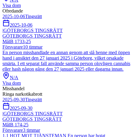
Visa dom
Ofredande
2025-10-06
Tingsrätt
2025-10-06
|
GÖTEBORGS TINGSRÄTT
GÖTEBORGS TINGSRÄTT
Mål
B 1733-25
Försvarare
10
timmar
En person misshandlade en annan genom att slå henne med öppen
hand i ansiktet den 27 januari 2025 i Göteborg, vilket orsakade
smärta. I ett separat fall använde samma person olovligen cannabis
eller hash någon gång den 27 januari 2025 eller dagarna innan.
N/A
Visa dom
Misshandel
Ringa narkotikabrott
2025-09-30
Tingsrätt
2025-09-30
|
GÖTEBORGS TINGSRÄTT
GÖTEBORGS TINGSRÄTT
Mål
B 174-25
Försvarare
3
timmar
1.1 HOT MOT TJÄNSTEMAN En person har hotat