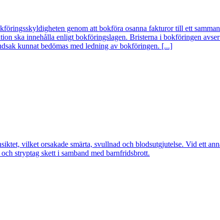
kföringsskyldigheten genom att bokföra osanna fakturor till ett sammanla
ation ska innehålla enligt bokföringslagen. Bristerna i bokföringen avs
vudsak kunnat bedömas med ledning av bokföringen. [...]
iktet, vilket orsakade smärta, svullnad och blodsutgjutelse. Vid ett anna
och stryptag skett i samband med barnfridsbrott.