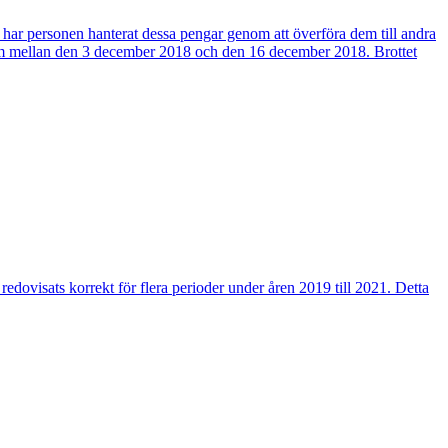
 har personen hanterat dessa pengar genom att överföra dem till andra
 rum mellan den 3 december 2018 och den 16 december 2018. Brottet
e redovisats korrekt för flera perioder under åren 2019 till 2021. Detta