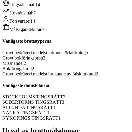
Tingsrättsmål:
14
Hovrättsmål:
7
Försvarare:
14
Målsägandebiträde:
1
Vanligaste brottstyperna
Grovt bedrägeri medelst urkundsförfalskning
5
Grovt bokföringsbrott
3
Misshandel
2
Bokföringsbrott
2
Grovt bedrägeri medelst brukande av falsk urkund
2
Vanligaste domstolarna
STOCKHOLMS TINGSRÄTT
7
SÖDERTÖRNS TINGSRÄTT
3
ATTUNDA TINGSRÄTT
1
NACKA TINGSRÄTT
1
NYKÖPINGS TINGSRÄTT
1
Urval av brottmålsdomar