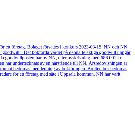
r ett företag. Bolaget försattes i konkurs 2023-03-15. NN och NN
0 ”goodwill”. Det bokförda värdet på denna felaktiga goodwill uppgår
rda goodwillposten har av NN, efter avskrivning med 686 001 kr,
gen har undertecknats av en närstående till NN. Årsredovisningen är
sak kunnat bedömas med ledning av bokföringen. Brotten bör bedömas
are för ett företag med säte i Uppsala kommun. NN har varit