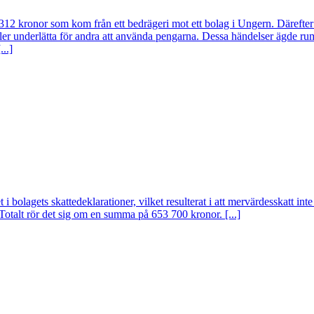
 312 kronor som kom från ett bedrägeri mot ett bolag i Ungern. Därefter
eller underlätta för andra att använda pengarna. Dessa händelser ägde
..]
t i bolagets skattedeklarationer, vilket resulterat i att mervärdesskatt int
. Totalt rör det sig om en summa på 653 700 kronor. [...]