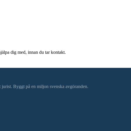
hjälpa dig med, innan du tar kontakt.
ätt jurist. Byggt på en miljon svenska avgöranden.