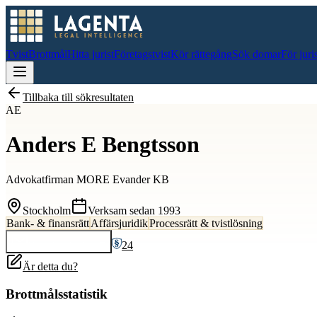
Tvist
Brottmål
Hitta jurist
Företagstvist
Kör rättegång
Sök domar
För juri
Tillbaka till sökresultaten
AE
Anders E Bengtsson
Advokatfirman MORE Evander KB
Stockholm
Verksam sedan
1993
Bank- & finansrätt
Affärsjuridik
Processrätt & tvistlösning
24
Kontakta
Anders E
Är detta du?
Brottmålsstatistik