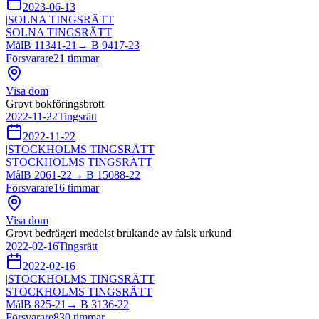
2023-06-13
|
SOLNA TINGSRÄTT
SOLNA TINGSRÄTT
Mål
B 11341-21
→
B 9417-23
Försvarare
21
timmar
Visa dom
Grovt bokföringsbrott
2022-11-22
Tingsrätt
2022-11-22
|
STOCKHOLMS TINGSRÄTT
STOCKHOLMS TINGSRÄTT
Mål
B 2061-22
→
B 15088-22
Försvarare
16
timmar
Visa dom
Grovt bedrägeri medelst brukande av falsk urkund
2022-02-16
Tingsrätt
2022-02-16
|
STOCKHOLMS TINGSRÄTT
STOCKHOLMS TINGSRÄTT
Mål
B 825-21
→
B 3136-22
Försvarare
830
timmar