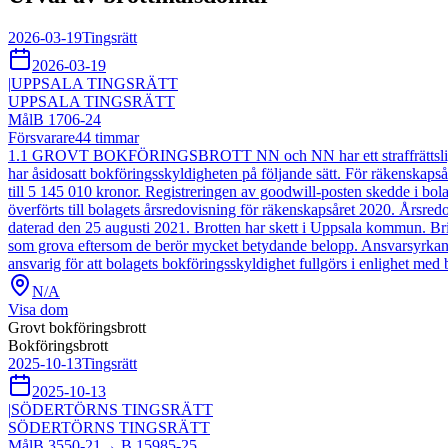
2026-03-19
Tingsrätt
2026-03-19
|
UPPSALA TINGSRÄTT
UPPSALA TINGSRÄTT
Mål
B 1706-24
Försvarare
44
timmar
1.1 GROVT BOKFÖRINGSBROTT NN och NN har ett straffrättsligt ansvar
har åsidosatt bokföringsskyldigheten på följande sätt. För räkenskap
till 5 145 010 kronor. Registreringen av goodwill-posten skedde i bo
överförts till bolagets årsredovisning för räkenskapsåret 2020. Årsr
daterad den 25 augusti 2021. Brotten har skett i Uppsala kommun. Bri
som grova eftersom de berör mycket betydande belopp. Ansvarsyrka
ansvarig för att bolagets bokföringsskyldighet fullgörs i enlighet med
N/A
Visa dom
Grovt bokföringsbrott
Bokföringsbrott
2025-10-13
Tingsrätt
2025-10-13
|
SÖDERTÖRNS TINGSRÄTT
SÖDERTÖRNS TINGSRÄTT
Mål
B 3550-21
→
B 15985-25