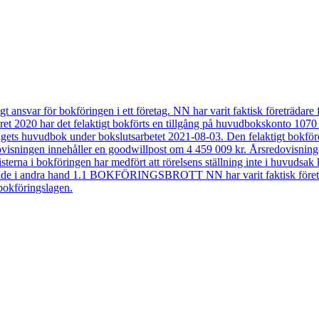
 för bokföringen i ett företag. NN har varit faktisk företrädare fö
såret 2020 har det felaktigt bokförts en tillgång på huvudbokskonto 107
lagets huvudbok under bokslutsarbetet 2021-08-03. Den felaktigt bokfö
edovisningen innehåller en goodwillpost om 4 459 009 kr. Årsredovisnin
sterna i bokföringen har medfört att rörelsens ställning inte i huvud
nde i andra hand 1.1 BOKFÖRINGSBROTT NN har varit faktisk företräd
 bokföringslagen.