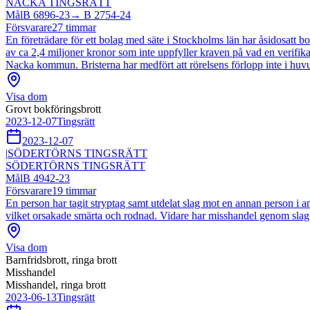
NACKA TINGSRÄTT
Mål
B 6896-23
→
B 2754-24
Försvarare
27
timmar
En företrädare för ett bolag med säte i Stockholms län har åsidosatt bo
av ca 2,4 miljoner kronor som inte uppfyller kraven på vad en verifik
Nacka kommun. Bristerna har medfört att rörelsens förlopp inte i hu
Visa dom
Grovt bokföringsbrott
2023-12-07
Tingsrätt
2023-12-07
|
SÖDERTÖRNS TINGSRÄTT
SÖDERTÖRNS TINGSRÄTT
Mål
B 4942-23
Försvarare
19
timmar
En person har tagit stryptag samt utdelat slag mot en annan person i ans
vilket orsakade smärta och rodnad. Vidare har misshandel genom slag 
Visa dom
Barnfridsbrott, ringa brott
Misshandel
Misshandel, ringa brott
2023-06-13
Tingsrätt