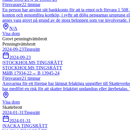
Försvarare
22
timmar
En person har använt sitt bankkonto för att ta emot och förvara 1 508
konton och genomföra kortköp, i syfte att dölja pengarnas ursprung 
anses vara grovt på grund av de stora beloppen som var involverade. [.
N/A
Visa dom
Grovt penningtvättsbrott
Penningtvättsbrott
2024-09-23
Tingsrätt
2024-09-23
|
STOCKHOLMS TINGSRÄTT
STOCKHOLMS TINGSRÄTT
Mål
B 17934-22
→
B 13945-24
Försvarare
21
timmar
Ansvariga för ett företag har lämnat felaktiga uppgifter till Skatteverke
har medfört en risk för att skatter felaktigt undandras eller återbetalas
Visa dom
Skattebrott
2024-01-31
Tingsrätt
2024-01-31
|
NACKA TINGSRÄTT