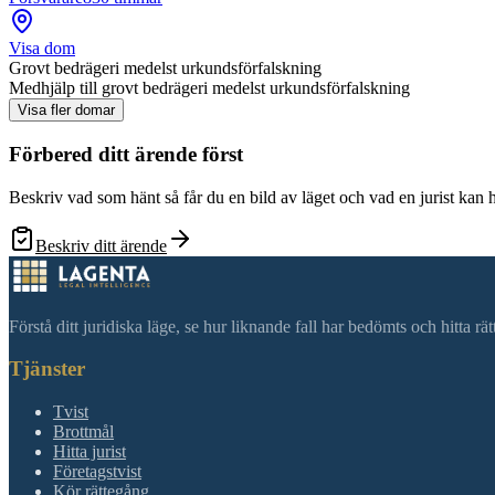
Visa dom
Grovt bedrägeri medelst urkundsförfalskning
Medhjälp till grovt bedrägeri medelst urkundsförfalskning
Visa fler domar
Förbered ditt ärende först
Beskriv vad som hänt så får du en bild av läget och vad en jurist kan 
Beskriv ditt ärende
Förstå ditt juridiska läge, se hur liknande fall har bedömts och hitta r
Tjänster
Tvist
Brottmål
Hitta jurist
Företagstvist
Kör rättegång