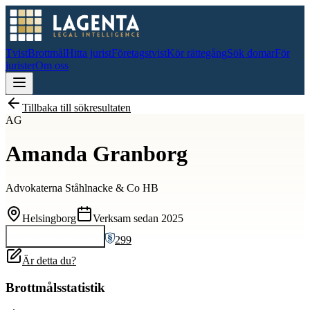
Tvist
Brottmål
Hitta jurist
Företagstvist
Kör rättegång
Sök domar
För
jurister
Om oss
Tillbaka till sökresultaten
AG
Amanda Granborg
Advokaterna Ståhlnacke & Co HB
Helsingborg
Verksam sedan
2025
299
Kontakta
Amanda
Är detta du?
Brottmålsstatistik