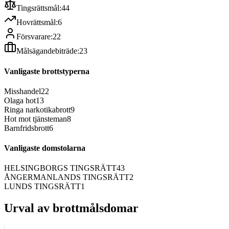
Tingsrättsmål:
44
Hovrättsmål:
6
Försvarare:
22
Målsägandebiträde:
23
Vanligaste brottstyperna
Misshandel
22
Olaga hot
13
Ringa narkotikabrott
9
Hot mot tjänsteman
8
Barnfridsbrott
6
Vanligaste domstolarna
HELSINGBORGS TINGSRÄTT
43
ÅNGERMANLANDS TINGSRÄTT
2
LUNDS TINGSRÄTT
1
Urval av brottmålsdomar