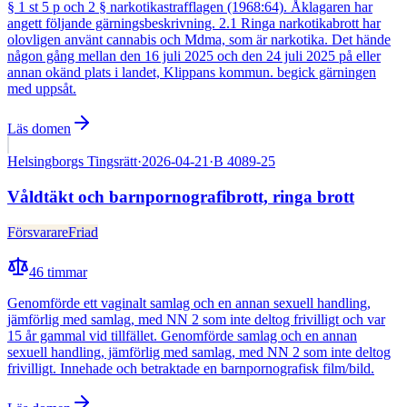
§ 1 st 5 p och 2 § narkotikastrafflagen (1968:64). Åklagaren har
angett följande gärningsbeskrivning. 2.1 Ringa narkotikabrott har
olovligen använt cannabis och Mdma, som är narkotika. Det hände
någon gång mellan den 16 juli 2025 och den 24 juli 2025 på eller
annan okänd plats i landet, Klippans kommun. begick gärningen
med uppsåt.
Läs domen
Helsingborgs Tingsrätt
·
2026-04-21
·
B 4089-25
Våldtäkt och barnpornografibrott, ringa brott
Försvarare
Friad
46
timmar
Genomförde ett vaginalt samlag och en annan sexuell handling,
jämförlig med samlag, med NN 2 som inte deltog frivilligt och var
15 år gammal vid tillfället. Genomförde samlag och en annan
sexuell handling, jämförlig med samlag, med NN 2 som inte deltog
frivilligt. Innehade och betraktade en barnpornografisk film/bild.