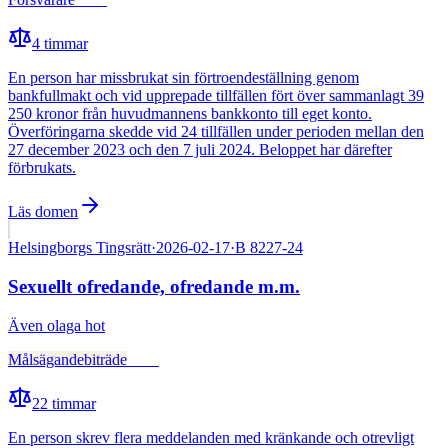
4
timmar
En person har missbrukat sin förtroendeställning genom
bankfullmakt och vid upprepade tillfällen fört över sammanlagt 39
250 kronor från huvudmannens bankkonto till eget konto.
Överföringarna skedde vid 24 tillfällen under perioden mellan den
27 december 2023 och den 7 juli 2024. Beloppet har därefter
förbrukats.
Läs domen
Helsingborgs Tingsrätt
·
2026-02-17
·
B 8227-24
Sexuellt ofredande, ofredande m.m.
Även
olaga hot
Målsägandebiträde
Fälld
22
timmar
En person skrev flera meddelanden med kränkande och otrevligt