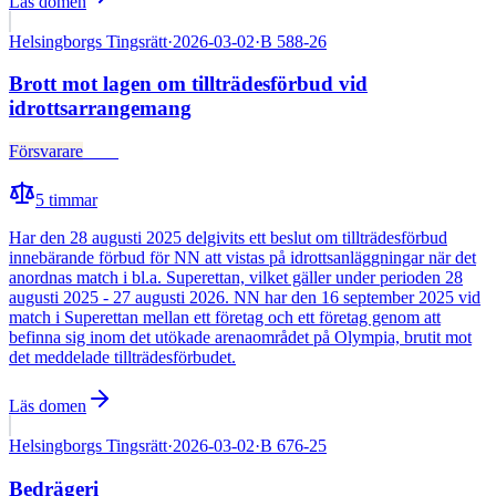
Läs domen
Helsingborgs Tingsrätt
·
2026-03-02
·
B 588-26
Brott mot lagen om tillträdesförbud vid
idrottsarrangemang
Försvarare
Fälld
5
timmar
Har den 28 augusti 2025 delgivits ett beslut om tillträdesförbud
innebärande förbud för NN att vistas på idrottsanläggningar när det
anordnas match i bl.a. Superettan, vilket gäller under perioden 28
augusti 2025 - 27 augusti 2026. NN har den 16 september 2025 vid
match i Superettan mellan ett företag och ett företag genom att
befinna sig inom det utökade arenaområdet på Olympia, brutit mot
det meddelade tillträdesförbudet.
Läs domen
Helsingborgs Tingsrätt
·
2026-03-02
·
B 676-25
Bedrägeri