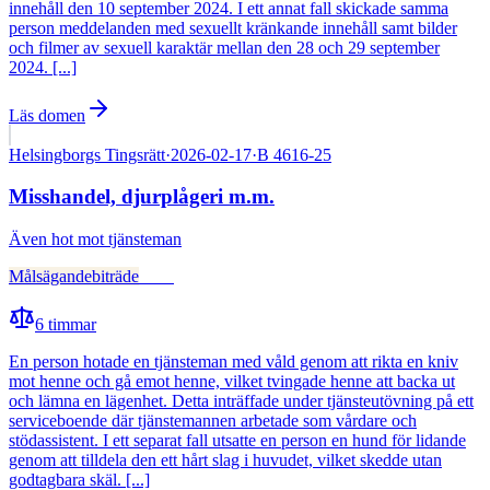
innehåll den 10 september 2024. I ett annat fall skickade samma
person meddelanden med sexuellt kränkande innehåll samt bilder
och filmer av sexuell karaktär mellan den 28 och 29 september
2024. [...]
Läs domen
Helsingborgs Tingsrätt
·
2026-02-17
·
B 4616-25
Misshandel, djurplågeri m.m.
Även
hot mot tjänsteman
Målsägandebiträde
Fälld
6
timmar
En person hotade en tjänsteman med våld genom att rikta en kniv
mot henne och gå emot henne, vilket tvingade henne att backa ut
och lämna en lägenhet. Detta inträffade under tjänsteutövning på ett
serviceboende där tjänstemannen arbetade som vårdare och
stödassistent. I ett separat fall utsatte en person en hund för lidande
genom att tilldela den ett hårt slag i huvudet, vilket skedde utan
godtagbara skäl. [...]