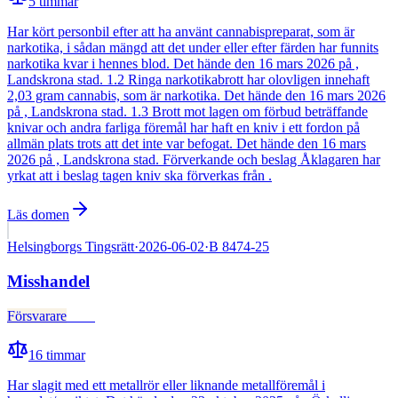
5
timmar
Har kört personbil efter att ha använt cannabispreparat, som är
narkotika, i sådan mängd att det under eller efter färden har funnits
narkotika kvar i hennes blod. Det hände den 16 mars 2026 på ,
Landskrona stad. 1.2 Ringa narkotikabrott har olovligen innehaft
2,03 gram cannabis, som är narkotika. Det hände den 16 mars 2026
på , Landskrona stad. 1.3 Brott mot lagen om förbud beträffande
knivar och andra farliga föremål har haft en kniv i ett fordon på
allmän plats trots att det inte var befogat. Det hände den 16 mars
2026 på , Landskrona stad. Förverkande och beslag Åklagaren har
yrkat att i beslag tagen kniv ska förverkas från .
Läs domen
Helsingborgs Tingsrätt
·
2026-06-02
·
B 8474-25
Misshandel
Försvarare
Fälld
16
timmar
Har slagit med ett metallrör eller liknande metallföremål i