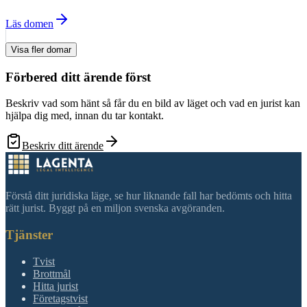
Läs domen
Visa fler domar
Förbered ditt ärende först
Beskriv vad som hänt så får du en bild av läget och vad en jurist kan
hjälpa dig med, innan du tar kontakt.
Beskriv ditt ärende
Förstå ditt juridiska läge, se hur liknande fall har bedömts och hitta
rätt jurist. Byggt på en miljon svenska avgöranden.
Tjänster
Tvist
Brottmål
Hitta jurist
Företagstvist