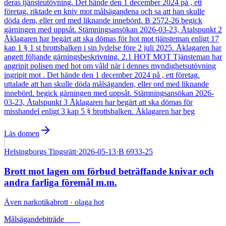
deras tjänsteutövning. Det hände den 1 december 2024 på , ett
företag. riktade en kniv mot målsägandena och sa att han skulle
döda dem, eller ord med liknande innebörd. B 2572-26 begick
gärningen med uppsåt. Stämningsansökan 2026-03-23, Åtalspunkt 2
Åklagaren har begärt att ska dömas för hot mot tjänsteman enligt 17
kap 1 § 1 st brottsbalken i sin lydelse före 2 juli 2025. Åklagaren har
angett följande gärningsbeskrivning. 2.1 HOT MOT Tjänsteman har
angripit polisen med hot om våld när i dennes myndighetsutövning
ingripit mot . Det hände den 1 december 2024 på , ett företag.
uttalade att han skulle döda målsäganden, eller ord med liknande
innebörd. begick gärningen med uppsåt. Stämningsansökan 2026-
03-23, Åtalspunkt 3 Åklagaren har begärt att ska dömas för
misshandel enligt 3 kap 5 § brottsbalken. Åklagaren har beg
Läs domen
Helsingborgs Tingsrätt
·
2026-05-13
·
B 6933-25
Brott mot lagen om förbud beträffande knivar och
andra farliga föremål m.m.
Även
narkotikabrott · olaga hot
Målsägandebiträde
Fälld