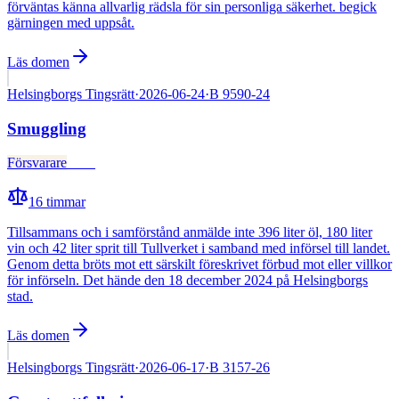
förväntas känna allvarlig rädsla för sin personliga säkerhet. begick
gärningen med uppsåt.
Läs domen
Helsingborgs Tingsrätt
·
2026-06-24
·
B 9590-24
Smuggling
Försvarare
Fälld
16
timmar
Tillsammans och i samförstånd anmälde inte 396 liter öl, 180 liter
vin och 42 liter sprit till Tullverket i samband med införsel till landet.
Genom detta bröts mot ett särskilt föreskrivet förbud mot eller villkor
för införseln. Det hände den 18 december 2024 på Helsingborgs
stad.
Läs domen
Helsingborgs Tingsrätt
·
2026-06-17
·
B 3157-26