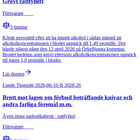
Grovt rattfylleri
Försvarare
Fälld
3
timmar
Körde personbil efter att ha intagit alkohol i sådan mängd att
alkoholkoncentrationen i blodet uppgick till 1.49 promille. Det
hände någon gång den 12 april 2026 på Örkelljunga kommun.
Brottet bedöms som grovt eftersom alkoholkoncentrationen uppgick
till minst 1,0 promille i blodet.
Läs domen
Lunds Tingsrätt
·
2026-06-10
·
B 2028-26
Brott mot lagen om förbud beträffande knivar och
andra farliga föremål m.m.
Även
ringa narkotikabrott · rattfylleri
Försvarare
Fälld