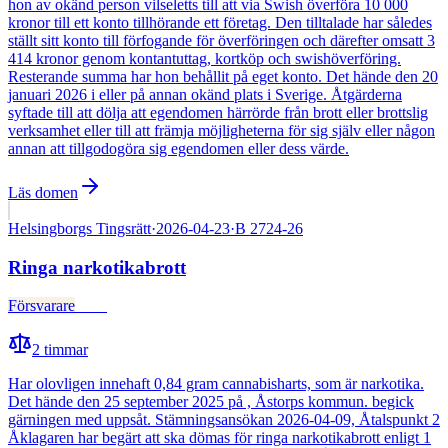
hon av okänd person vilseletts till att via Swish överföra 10 000
kronor till ett konto tillhörande ett företag. Den tilltalade har således
ställt sitt konto till förfogande för överföringen och därefter omsatt 3
414 kronor genom kontantuttag, kortköp och swishöverföring.
Resterande summa har hon behållit på eget konto. Det hände den 20
januari 2026 i eller på annan okänd plats i Sverige. Åtgärderna
syftade till att dölja att egendomen härrörde från brott eller brottslig
verksamhet eller till att främja möjligheterna för sig själv eller någon
annan att tillgodogöra sig egendomen eller dess värde.
Läs domen
Helsingborgs Tingsrätt
·
2026-04-23
·
B 2724-26
Ringa narkotikabrott
Försvarare
Fälld
2
timmar
Har olovligen innehaft 0,84 gram cannabisharts, som är narkotika.
Det hände den 25 september 2025 på , Åstorps kommun. begick
gärningen med uppsåt. Stämningsansökan 2026-04-09, Åtalspunkt 2
Åklagaren har begärt att ska dömas för ringa narkotikabrott enligt 1