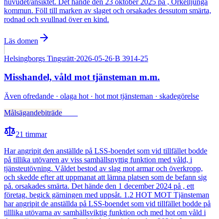
huvudet/ansiktet. Det hände den 23 oktober 2025 på , Örkelljunga
kommun. Föll till marken av slaget och orsakades dessutom smärta,
rodnad och svullnad över en kind.
Läs domen
Helsingborgs Tingsrätt
·
2026-05-26
·
B 3914-25
Misshandel, våld mot tjänsteman m.m.
Även
ofredande · olaga hot · hot mot tjänsteman · skadegörelse
Målsägandebiträde
Fälld
21
timmar
Har angripit den anställde på LSS-boendet som vid tillfället bodde
på tillika utövaren av viss samhällsnyttig funktion med våld, i
tjänsteutövning. Våldet bestod av slag mot armar och överkropp,
och skedde efter att uppmanat att lämna platsen som de befann sig
på. orsakades smärta. Det hände den 1 december 2024 på , ett
företag. begick gärningen med uppsåt. 1.2 HOT MOT Tjänsteman
har angripit de anställda på LSS-boendet som vid tillfället bodde på
tilllika utövarna av samhällsviktig funktion och med hot om våld i