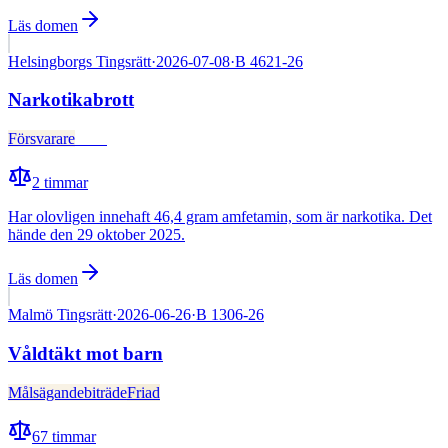
Läs domen
Helsingborgs Tingsrätt
·
2026-07-08
·
B 4621-26
Narkotikabrott
Försvarare
Fälld
2
timmar
Har olovligen innehaft 46,4 gram amfetamin, som är narkotika. Det
hände den 29 oktober 2025.
Läs domen
Malmö Tingsrätt
·
2026-06-26
·
B 1306-26
Våldtäkt mot barn
Målsägandebiträde
Friad
67
timmar