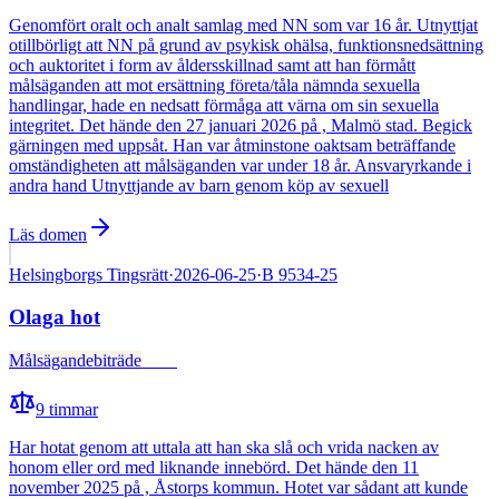
Genomfört oralt och analt samlag med NN som var 16 år. Utnyttjat
otillbörligt att NN på grund av psykisk ohälsa, funktionsnedsättning
och auktoritet i form av åldersskillnad samt att han förmått
målsäganden att mot ersättning företa/tåla nämnda sexuella
handlingar, hade en nedsatt förmåga att värna om sin sexuella
integritet. Det hände den 27 januari 2026 på , Malmö stad. Begick
gärningen med uppsåt. Han var åtminstone oaktsam beträffande
omständigheten att målsäganden var under 18 år. Ansvaryrkande i
andra hand Utnyttjande av barn genom köp av sexuell
Läs domen
Helsingborgs Tingsrätt
·
2026-06-25
·
B 9534-25
Olaga hot
Målsägandebiträde
Fälld
9
timmar
Har hotat genom att uttala att han ska slå och vrida nacken av
honom eller ord med liknande innebörd. Det hände den 11
november 2025 på , Åstorps kommun. Hotet var sådant att kunde