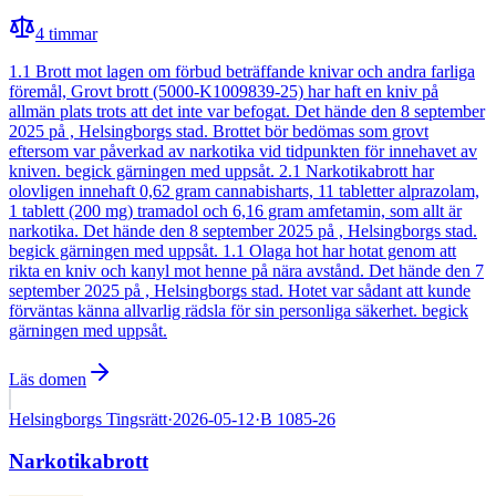
4
timmar
1.1 Brott mot lagen om förbud beträffande knivar och andra farliga
föremål, Grovt brott (5000-K1009839-25) har haft en kniv på
allmän plats trots att det inte var befogat. Det hände den 8 september
2025 på , Helsingborgs stad. Brottet bör bedömas som grovt
eftersom var påverkad av narkotika vid tidpunkten för innehavet av
kniven. begick gärningen med uppsåt. 2.1 Narkotikabrott har
olovligen innehaft 0,62 gram cannabisharts, 11 tabletter alprazolam,
1 tablett (200 mg) tramadol och 6,16 gram amfetamin, som allt är
narkotika. Det hände den 8 september 2025 på , Helsingborgs stad.
begick gärningen med uppsåt. 1.1 Olaga hot har hotat genom att
rikta en kniv och kanyl mot henne på nära avstånd. Det hände den 7
september 2025 på , Helsingborgs stad. Hotet var sådant att kunde
förväntas känna allvarlig rädsla för sin personliga säkerhet. begick
gärningen med uppsåt.
Läs domen
Helsingborgs Tingsrätt
·
2026-05-12
·
B 1085-26
Narkotikabrott