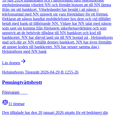
18 juni 2024 tillsammans och i samförstånd med oidentifierade
medgärningsmän vilselett NN och förmått honom att till NN lämna
ifrån sig sitt bankkort. Vilseledandet har bestått i att någon i
telefonsamtal med NN uppgett sig vara företrädare för ett företag,
förklarat att någon handlat mobiltelefoner hos dem och vid tillfället
betalt med bank-id tillhörande NN. Vidare har NN talat med någon
som sagt sig komma från företagets säkerhetsavdelning och som
uppgivit att de behövde tillgång till NN bankkort och kod till
bankkortet. NN har därvid tagit sig till NN bostad på , Helsingborgs
stad och där av NN erhållit dennes bankkort. NN har även förmåtts
att uppge koden till bankkortet. NN har senare samma dag i
Helsingborg med NN bank
Läs domen
Helsingborgs Tingsrätt
·
2026-04-29
·
B 1255-26
Penningtvättsbrott
Försvarare
Fälld
11
timmar
Den tilltalade har den 20 januari 2026 utsatts för ett bedrägeri där