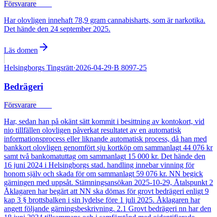
Försvarare
Fälld
Har olovligen innehaft 78,9 gram cannabisharts, som är narkotika.
Det hände den 24 september 2025.
Läs domen
Helsingborgs Tingsrätt
·
2026-04-29
·
B 8097-25
Bedrägeri
Försvarare
Fälld
Har, sedan han på okänt sätt kommit i besittning av kontokort, vid
nio tillfällen olovligen påverkat resultatet av en automatisk
informationsprocess eller liknande automatisk process, då han med
bankkort olovligen genomfört sju kortköp om sammanlagt 44 076 kr
samt två bankomatuttag om sammanlagt 15 000 kr. Det hände den
16 juni 2024 i Helsingborgs stad. handling innebar vinning för
honom själv och skada för om sammanlagt 59 076 kr. NN begick
gärningen med uppsåt. Stämningsansökan 2025-10-29, Åtalspunkt 2
Åklagaren har begärt att NN ska dömas för grovt bedrägeri enligt 9
kap 3 § brottsbalken i sin lydelse före 1 juli 2025. Åklagaren har
angett följande gärningsbeskrivning. 2.1 Grovt bedrägeri nn har den