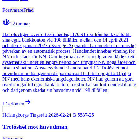
Försvarare
Friad
12
timmar
Har olovligen överfört sammanlagt 176 915 kr från bankkonto till
sina egna bankkonton vid 198 tillfällen mellan den 14 april 2021
och den 7 januari 2023 i Sverige. Agerandet har inneburit en olovlig
påverkan av en automatisk process. Handlandet innebar vinning för
NN och skada för NN. Gärningarna är av normalgraden då de skett
systematiskt under en längre period och utnyttjat NN höga ålder och
utsatta situation. Ansvarsyrkande i andra hand 1.2 Trolöshet mot
huvudman nn har genom dispositionsrätt haft till uppgift att hjälpa
NN med hans ekonomiska angelägenheter. NN har, genom att göra
överföringar till egna bankkonton, missbrukat sin förtroendeställning
och därigenom skadat sin huvudman vid 198 tillfällen.
Läs domen
Helsingborgs Tingsrätt
·
2026-02-24
·
B 5537-25
Trolöshet mot huvudman
Försvarare
Fälld