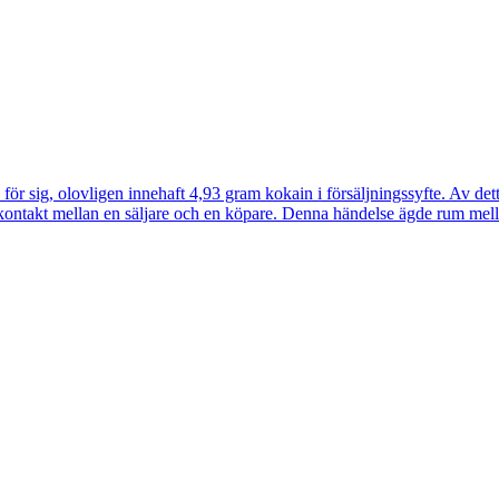
ör sig, olovligen innehaft 4,93 gram kokain i försäljningssyfte. Av detta
at kontakt mellan en säljare och en köpare. Denna händelse ägde rum mel