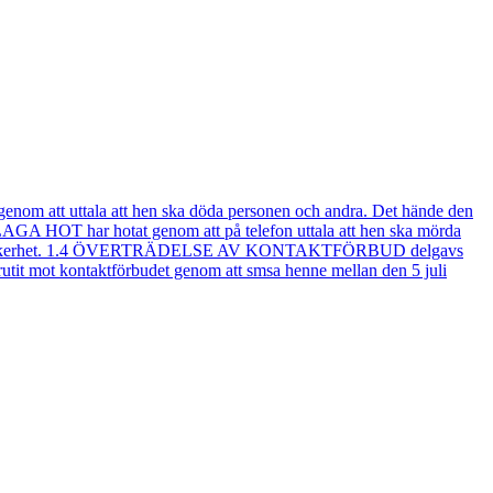
nom att uttala att hen ska döda personen och andra. Det hände den
 OLAGA HOT har hotat genom att på telefon uttala att hen ska mörda
personliga säkerhet. 1.4 ÖVERTRÄDELSE AV KONTAKTFÖRBUD delgavs
brutit mot kontaktförbudet genom att smsa henne mellan den 5 juli