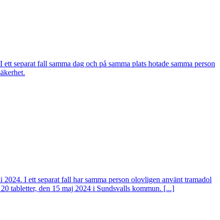
. I ett separat fall samma dag och på samma plats hotade samma person
säkerhet.
ni 2024. I ett separat fall har samma person olovligen använt tramadol
 20 tabletter, den 15 maj 2024 i Sundsvalls kommun. [...]