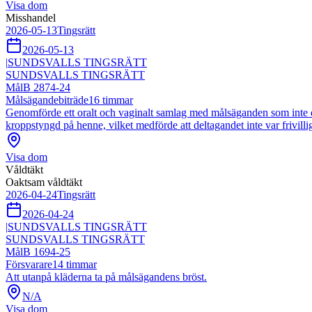
Visa dom
Misshandel
2026-05-13
Tingsrätt
2026-05-13
|
SUNDSVALLS TINGSRÄTT
SUNDSVALLS TINGSRÄTT
Mål
B 2874-24
Målsägandebiträde
16
timmar
Genomförde ett oralt och vaginalt samlag med målsäganden som inte del
kroppstyngd på henne, vilket medförde att deltagandet inte var frivillig
Visa dom
Våldtäkt
Oaktsam våldtäkt
2026-04-24
Tingsrätt
2026-04-24
|
SUNDSVALLS TINGSRÄTT
SUNDSVALLS TINGSRÄTT
Mål
B 1694-25
Försvarare
14
timmar
Att utanpå kläderna ta på målsägandens bröst.
N/A
Visa dom