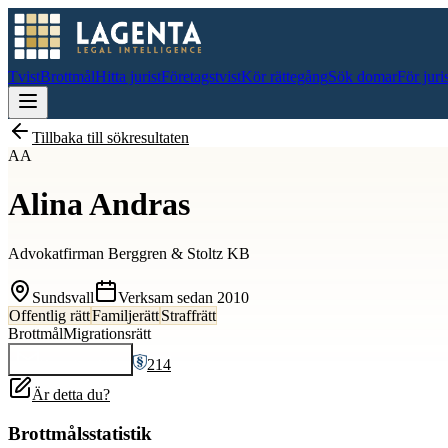
Tvist
Brottmål
Hitta jurist
Företagstvist
Kör rättegång
Sök domar
För juri
Tillbaka till sökresultaten
AA
Alina Andras
Advokatfirman Berggren & Stoltz KB
Sundsvall
Verksam sedan
2010
Offentlig rätt
Familjerätt
Straffrätt
Brottmål
Migrationsrätt
214
Kontakta
Alina
Är detta du?
Brottmålsstatistik