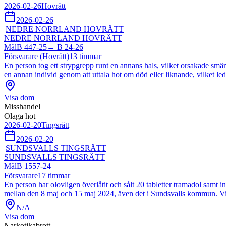
2026-02-26
Hovrätt
2026-02-26
|
NEDRE NORRLAND HOVRÄTT
NEDRE NORRLAND HOVRÄTT
Mål
B 447-25
→
B 24-26
Försvarare (Hovrätt)
13
timmar
En person tog ett strypgrepp runt en annans hals, vilket orsakade sm
en annan individ genom att uttala hot om död eller liknande, vilket ledd
Visa dom
Misshandel
Olaga hot
2026-02-20
Tingsrätt
2026-02-20
|
SUNDSVALLS TINGSRÄTT
SUNDSVALLS TINGSRÄTT
Mål
B 1557-24
Försvarare
17
timmar
En person har olovligen överlåtit och sålt 20 tabletter tramadol samt 
mellan den 8 maj och 15 maj 2024, även det i Sundsvalls kommun. Vidar
N/A
Visa dom
Narkotikabrott