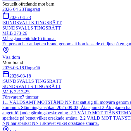
Sexuellt ofredande mot barn
2026-04-23
Tingsrätt
2026-04-23
|
SUNDSVALLS TINGSRÄTT
SUNDSVALLS TINGSRÄTT
Mål
B 373-26
Målsägandebiträde
16
timmar
En person har anlagt en brand genom att hon kastade ett ljus på en ga
Visa dom
Mordbrand
2026-03-18
Tingsrätt
2026-03-18
|
SUNDSVALLS TINGSRÄTT
SUNDSVALLS TINGSRÄTT
Mål
B 2212-25
Försvarare
7
timmar
1.1 VÅLDSAMT MOTSTÅND NN har satt sig till motvärn genom att krä
kommun. Stämningsansökan 2025-09-03, Åtalspunkt 2 Åklagaren har begä
angett följande gärningsbeskrivning. 2.1 VÅLD MOT TJÄNSTEMAN N
sparkade på benet vilket orsakade smärta. 2.2 VÅLD MOT TJÄNSTE
NN har sparkat NN i skrevet vilket orsakade smärta.