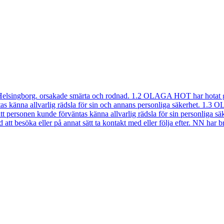
Helsingborg. orsakade smärta och rodnad. 1.2 OLAGA HOT har hotat ge
tas känna allvarlig rädsla för sin och annans personliga säkerhet. 1.3
dant att personen kunde förväntas känna allvarlig rädsla för sin 
att besöka eller på annat sätt ta kontakt med eller följa efter. NN har 