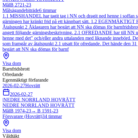
Mål
B 2721-23
Målsägandebiträde
6
timmar
1.1 MISSHANDEL har tagit tag i NN och dragit ned henne i soffan sa
gärningen har kränkt frid på ett kännbart sätt. 1.2 EGENMÄKTIGT
Åtalspunkt 2 Åklagaren har begärt att NN ska dömas för barnfridsbrott
angett följande gärningsbeskrivning. 2.1 OFREDANDE har till NN uttalat
henne med det" och/eller andra uttalanden med liknande innebörd. 
som framgår av åtalspunkt 2.1 utsatt för ofredande. Det hände den 
begärt att NN ska dömas för barnf
Visa dom
Barnfridsbrott
Ofredande
Egenmäktigt förfarande
2026-02-27
Hovrätt
2026-02-27
|
NEDRE NORRLAND HOVRÄTT
NEDRE NORRLAND HOVRÄTT
Mål
B 1974-23
→
B 1591-23
Försvarare (Hovrätt)
34
timmar
Visa dom
Våldtäkt