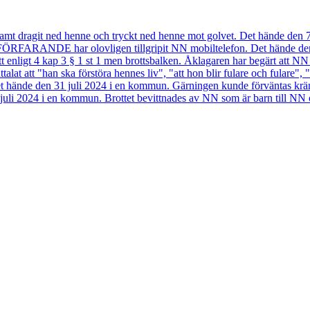
mt dragit ned henne och tryckt ned henne mot golvet. Det hände den 
 FÖRFARANDE har olovligen tillgripit NN mobiltelefon. Det hände d
 enligt 4 kap 3 § 1 st 1 men brottsbalken. Åklagaren har begärt att NN
 att "han ska förstöra hennes liv", "att hon blir fulare och fulare", "a
Det hände den 31 juli 2024 i en kommun. Gärningen kunde förväntas k
31 juli 2024 i en kommun. Brottet bevittnades av NN som är barn till