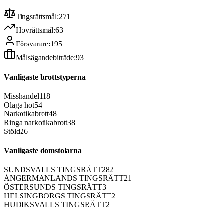
Tingsrättsmål:
271
Hovrättsmål:
63
Försvarare:
195
Målsägandebiträde:
93
Vanligaste brottstyperna
Misshandel
118
Olaga hot
54
Narkotikabrott
48
Ringa narkotikabrott
38
Stöld
26
Vanligaste domstolarna
SUNDSVALLS TINGSRÄTT
282
ÅNGERMANLANDS TINGSRÄTT
21
ÖSTERSUNDS TINGSRÄTT
3
HELSINGBORGS TINGSRÄTT
2
HUDIKSVALLS TINGSRÄTT
2