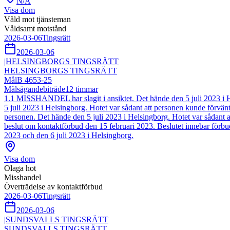
N/A
Visa dom
Våld mot tjänsteman
Våldsamt motstånd
2026-03-06
Tingsrätt
2026-03-06
|
HELSINGBORGS TINGSRÄTT
HELSINGBORGS TINGSRÄTT
Mål
B 4653-25
Målsägandebiträde
12
timmar
1.1 MISSHANDEL har slagit i ansiktet. Det hände den 5 juli 2023 i 
5 juli 2023 i Helsingborg. Hotet var sådant att personen kunde förvän
personen. Det hände den 5 juli 2023 i Helsingborg. Hotet var så
beslut om kontaktförbud den 15 februari 2023. Beslutet innebar förbud 
2023 och den 6 juli 2023 i Helsingborg.
Visa dom
Olaga hot
Misshandel
Överträdelse av kontaktförbud
2026-03-06
Tingsrätt
2026-03-06
|
SUNDSVALLS TINGSRÄTT
SUNDSVALLS TINGSRÄTT