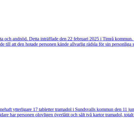
ärta och andnöd. Detta inträffade den 22 februari 2025 i Timrå kommun
e till att den hotade personen kände allvarlig rädsla för sin personliga 
innehaft ytterligare 17 tabletter tramadol i Sundsvalls kommun den 11 ju
e har personen olovligen överlåtit och sålt två kartor tramadol, totalt