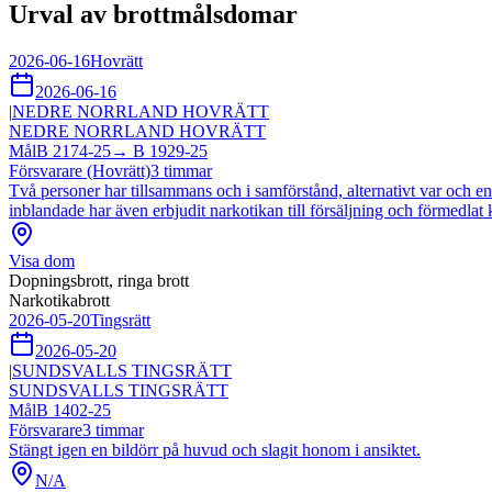
Urval av brottmålsdomar
2026-06-16
Hovrätt
2026-06-16
|
NEDRE NORRLAND HOVRÄTT
NEDRE NORRLAND HOVRÄTT
Mål
B 2174-25
→
B 1929-25
Försvarare (Hovrätt)
3
timmar
Två personer har tillsammans och i samförstånd, alternativt var och en f
inblandade har även erbjudit narkotikan till försäljning och förmedl
Visa dom
Dopningsbrott, ringa brott
Narkotikabrott
2026-05-20
Tingsrätt
2026-05-20
|
SUNDSVALLS TINGSRÄTT
SUNDSVALLS TINGSRÄTT
Mål
B 1402-25
Försvarare
3
timmar
Stängt igen en bildörr på huvud och slagit honom i ansiktet.
N/A