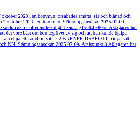
7 oktober 2023 i en kommun. orsakades smärta, sår och blånad och
en 7 oktober 2023 i en kommun. Stämningsansökan 2025-07-09,
 ska dömas för ofredande enligt 4 kap 7 § brottsbalken. Åklagaren har
tt det vore bäst om hon tog livet av sig och att han kunde hjälpa
ränka frid på ett kännbart sätt. 2.2 BARNFRIDSBROTT har på sätt
 NN och NN. Stämningsansökan 2025-07-09, Åtalspunkt 3 Åklagaren har