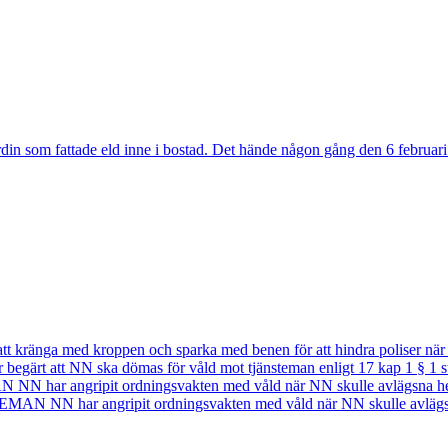
rdin som fattade eld inne i bostad. Det hände någon gång den 6 februari
nga med kroppen och sparka med benen för att hindra poliser när d
rt att NN ska dömas för våld mot tjänsteman enligt 17 kap 1 § 1 st oc
N har angripit ordningsvakten med våld när NN skulle avlägsna h
MAN NN har angripit ordningsvakten med våld när NN skulle avlägs