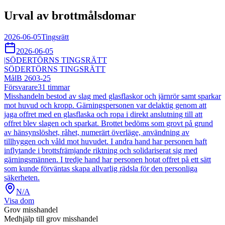
Urval av brottmålsdomar
2026-06-05
Tingsrätt
2026-06-05
|
SÖDERTÖRNS TINGSRÄTT
SÖDERTÖRNS TINGSRÄTT
Mål
B 2603-25
Försvarare
31
timmar
Misshandeln bestod av slag med glasflaskor och järnrör samt sparkar
mot huvud och kropp. Gärningspersonen var delaktig genom att
jaga offret med en glasflaska och ropa i direkt anslutning till att
offret blev slagen och sparkat. Brottet bedöms som grovt på grund
av hänsynslöshet, råhet, numerärt överläge, användning av
tillhyggen och våld mot huvudet. I andra hand har personen haft
inflytande i brottsfrämjande riktning och solidariserat sig med
gärningsmännen. I tredje hand har personen hotat offret på ett sätt
som kunde förväntas skapa allvarlig rädsla för den personliga
säkerheten.
N/A
Visa dom
Grov misshandel
Medhjälp till grov misshandel