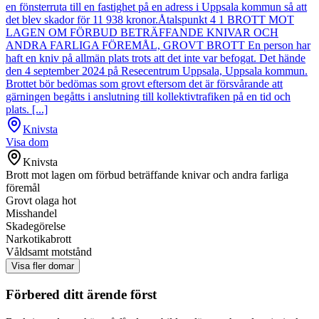
en fönsterruta till en fastighet på en adress i Uppsala kommun så att
det blev skador för 11 938 kronor.Åtalspunkt 4 1 BROTT MOT
LAGEN OM FÖRBUD BETRÄFFANDE KNIVAR OCH
ANDRA FARLIGA FÖREMÅL, GROVT BROTT En person har
haft en kniv på allmän plats trots att det inte var befogat. Det hände
den 4 september 2024 på Resecentrum Uppsala, Uppsala kommun.
Brottet bör bedömas som grovt eftersom det är försvårande att
gärningen begåtts i anslutning till kollektivtrafiken på en tid och
plats. [...]
Knivsta
Visa dom
Knivsta
Brott mot lagen om förbud beträffande knivar och andra farliga
föremål
Grovt olaga hot
Misshandel
Skadegörelse
Narkotikabrott
Våldsamt motstånd
Visa fler domar
Förbered ditt ärende först