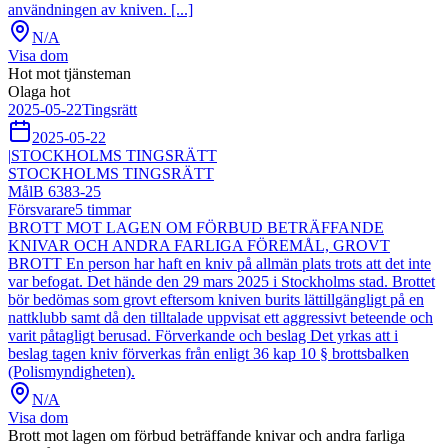
användningen av kniven. [...]
N/A
Visa dom
Hot mot tjänsteman
Olaga hot
2025-05-22
Tingsrätt
2025-05-22
|
STOCKHOLMS TINGSRÄTT
STOCKHOLMS TINGSRÄTT
Mål
B 6383-25
Försvarare
5
timmar
BROTT MOT LAGEN OM FÖRBUD BETRÄFFANDE
KNIVAR OCH ANDRA FARLIGA FÖREMÅL, GROVT
BROTT En person har haft en kniv på allmän plats trots att det inte
var befogat. Det hände den 29 mars 2025 i Stockholms stad. Brottet
bör bedömas som grovt eftersom kniven burits lättillgängligt på en
nattklubb samt då den tilltalade uppvisat ett aggressivt beteende och
varit påtagligt berusad. Förverkande och beslag Det yrkas att i
beslag tagen kniv förverkas från enligt 36 kap 10 § brottsbalken
(Polismyndigheten).
N/A
Visa dom
Brott mot lagen om förbud beträffande knivar och andra farliga