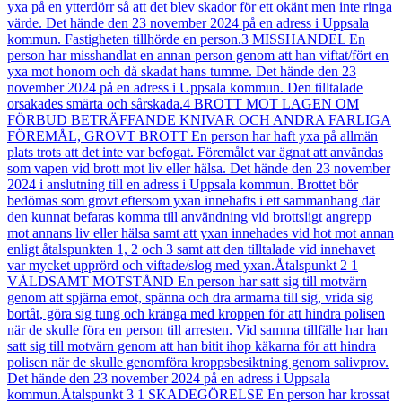
yxa på en ytterdörr så att det blev skador för ett okänt men inte ringa
värde. Det hände den 23 november 2024 på en adress i Uppsala
kommun. Fastigheten tillhörde en person.3 MISSHANDEL En
person har misshandlat en annan person genom att han viftat/fört en
yxa mot honom och då skadat hans tumme. Det hände den 23
november 2024 på en adress i Uppsala kommun. Den tilltalade
orsakades smärta och sårskada.4 BROTT MOT LAGEN OM
FÖRBUD BETRÄFFANDE KNIVAR OCH ANDRA FARLIGA
FÖREMÅL, GROVT BROTT En person har haft yxa på allmän
plats trots att det inte var befogat. Föremålet var ägnat att användas
som vapen vid brott mot liv eller hälsa. Det hände den 23 november
2024 i anslutning till en adress i Uppsala kommun. Brottet bör
bedömas som grovt eftersom yxan innehafts i ett sammanhang där
den kunnat befaras komma till användning vid brottsligt angrepp
mot annans liv eller hälsa samt att yxan innehades vid hot mot annan
enligt åtalspunkten 1, 2 och 3 samt att den tilltalade vid innehavet
var mycket upprörd och viftade/slog med yxan.Åtalspunkt 2 1
VÅLDSAMT MOTSTÅND En person har satt sig till motvärn
genom att spjärna emot, spänna och dra armarna till sig, vrida sig
bortåt, göra sig tung och kränga med kroppen för att hindra polisen
när de skulle föra en person till arresten. Vid samma tillfälle har han
satt sig till motvärn genom att han bitit ihop käkarna för att hindra
polisen när de skulle genomföra kroppsbesiktning genom salivprov.
Det hände den 23 november 2024 på en adress i Uppsala
kommun.Åtalspunkt 3 1 SKADEGÖRELSE En person har krossat