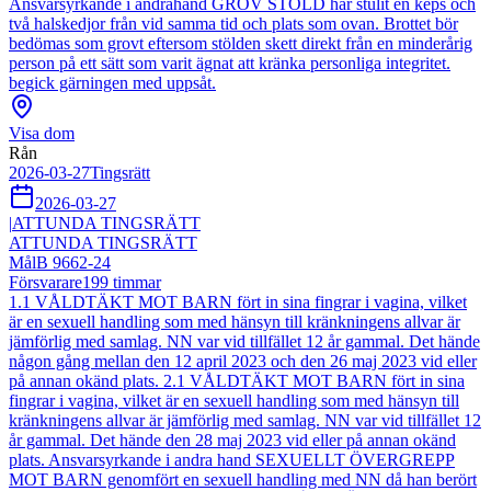
Ansvarsyrkande i andrahand GROV STÖLD har stulit en keps och
två halskedjor från vid samma tid och plats som ovan. Brottet bör
bedömas som grovt eftersom stölden skett direkt från en minderårig
person på ett sätt som varit ägnat att kränka personliga integritet.
begick gärningen med uppsåt.
Visa dom
Rån
2026-03-27
Tingsrätt
2026-03-27
|
ATTUNDA TINGSRÄTT
ATTUNDA TINGSRÄTT
Mål
B 9662-24
Försvarare
199
timmar
1.1 VÅLDTÄKT MOT BARN fört in sina fingrar i vagina, vilket
är en sexuell handling som med hänsyn till kränkningens allvar är
jämförlig med samlag. NN var vid tillfället 12 år gammal. Det hände
någon gång mellan den 12 april 2023 och den 26 maj 2023 vid eller
på annan okänd plats. 2.1 VÅLDTÄKT MOT BARN fört in sina
fingrar i vagina, vilket är en sexuell handling som med hänsyn till
kränkningens allvar är jämförlig med samlag. NN var vid tillfället 12
år gammal. Det hände den 28 maj 2023 vid eller på annan okänd
plats. Ansvarsyrkande i andra hand SEXUELLT ÖVERGREPP
MOT BARN genomfört en sexuell handling med NN då han berört