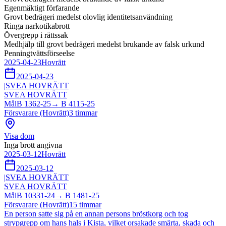
Egenmäktigt förfarande
Grovt bedrägeri medelst olovlig identitetsanvändning
Ringa narkotikabrott
Övergrepp i rättssak
Medhjälp till grovt bedrägeri medelst brukande av falsk urkund
Penningtvättsförseelse
2025-04-23
Hovrätt
2025-04-23
|
SVEA HOVRÄTT
SVEA HOVRÄTT
Mål
B 1362-25
→
B 4115-25
Försvarare (Hovrätt)
3
timmar
Visa dom
Inga brott angivna
2025-03-12
Hovrätt
2025-03-12
|
SVEA HOVRÄTT
SVEA HOVRÄTT
Mål
B 10331-24
→
B 1481-25
Försvarare (Hovrätt)
15
timmar
En person satte sig på en annan persons bröstkorg och tog
strypgrepp om hans hals i Kista, vilket orsakade smärta, skada och