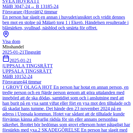
SVEA HOVRÄTT
Mål
B 3047-24
→
B 13185-24
Försvarare (Hovrätt)
2
timmar
En person har slagit en annan i huvudet/ansiktet och vridit dennes
ben mot en stolpe på Mälarö torg 1 i Ekerö. Händelsen resulterade i
blåmärken, svullnad, näsblod och smärta för offret.
Visa dom
Misshandel
2025-01-21
Tingsrätt
2025-01-21
|
UPPSALA TINGSRÄTT
UPPSALA TINGSRÄTT
Mål
B 10152-24
Försvarare
44
timmar
1 GROVT OLAGA HOT En person har hotat en annan person, en
tredje person och en fjärde person genom att göra uttalanden med
innebörd att de ska dödas, samtidigt som och i anslutning med att
han burit på en yxa samt viftat eller fört en yxa mot den tilltalade och
då skadat hans tumme. Det hände den 23 november 2024 på en
adress i Uppsala kommun. Hotet var sådant att de tilltalade kunde
förväntas känna allvarlig rädsla för sin eller annans personliga
säkerhet. Brottet bör bedömas som grovt eftersom hotet påtagligt har
förstärkts med yxa.2 SKADEGÖRELSE En person har slagit med