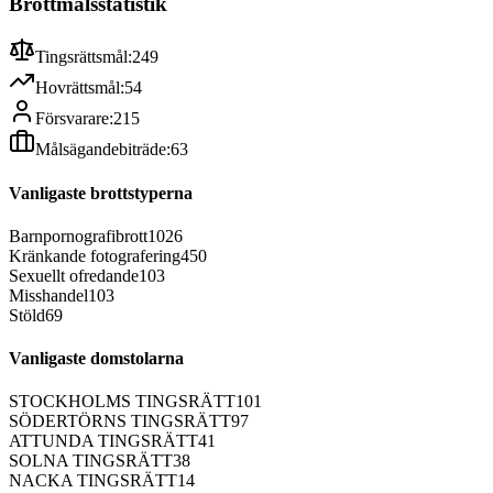
Brottmålsstatistik
Tingsrättsmål:
249
Hovrättsmål:
54
Försvarare:
215
Målsägandebiträde:
63
Vanligaste brottstyperna
Barnpornografibrott
1026
Kränkande fotografering
450
Sexuellt ofredande
103
Misshandel
103
Stöld
69
Vanligaste domstolarna
STOCKHOLMS TINGSRÄTT
101
SÖDERTÖRNS TINGSRÄTT
97
ATTUNDA TINGSRÄTT
41
SOLNA TINGSRÄTT
38
NACKA TINGSRÄTT
14