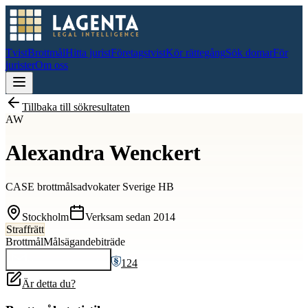
Tvist
Brottmål
Hitta jurist
Företagstvist
Kör rättegång
Sök domar
För
jurister
Om oss
Tillbaka till sökresultaten
AW
Alexandra Wenckert
CASE brottmålsadvokater Sverige HB
Stockholm
Verksam sedan
2014
Straffrätt
Brottmål
Målsägandebiträde
124
Kontakta
Alexandra
Är detta du?