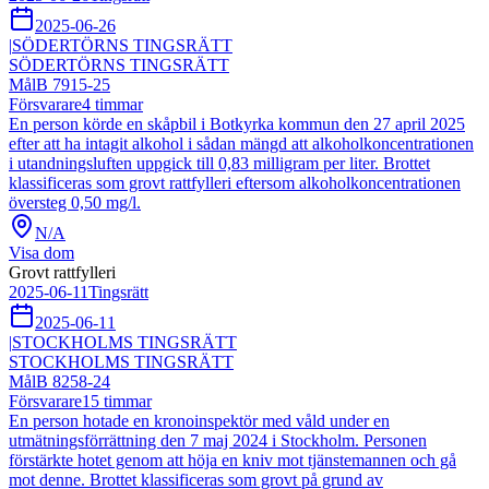
2025-06-26
|
SÖDERTÖRNS TINGSRÄTT
SÖDERTÖRNS TINGSRÄTT
Mål
B 7915-25
Försvarare
4
timmar
En person körde en skåpbil i Botkyrka kommun den 27 april 2025
efter att ha intagit alkohol i sådan mängd att alkoholkoncentrationen
i utandningsluften uppgick till 0,83 milligram per liter. Brottet
klassificeras som grovt rattfylleri eftersom alkoholkoncentrationen
översteg 0,50 mg/l.
N/A
Visa dom
Grovt rattfylleri
2025-06-11
Tingsrätt
2025-06-11
|
STOCKHOLMS TINGSRÄTT
STOCKHOLMS TINGSRÄTT
Mål
B 8258-24
Försvarare
15
timmar
En person hotade en kronoinspektör med våld under en
utmätningsförrättning den 7 maj 2024 i Stockholm. Personen
förstärkte hotet genom att höja en kniv mot tjänstemannen och gå
mot denne. Brottet klassificeras som grovt på grund av