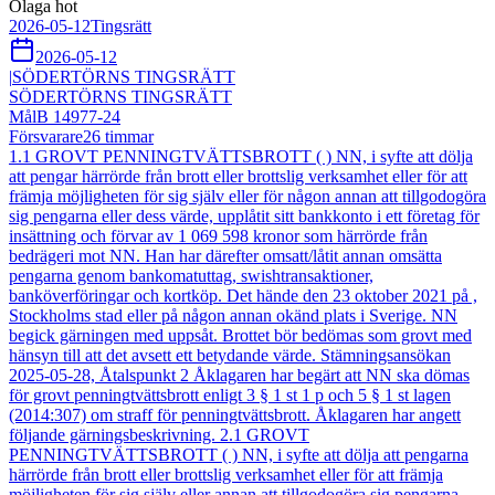
Olaga hot
2026-05-12
Tingsrätt
2026-05-12
|
SÖDERTÖRNS TINGSRÄTT
SÖDERTÖRNS TINGSRÄTT
Mål
B 14977-24
Försvarare
26
timmar
1.1 GROVT PENNINGTVÄTTSBROTT ( ) NN, i syfte att dölja
att pengar härrörde från brott eller brottslig verksamhet eller för att
främja möjligheten för sig själv eller för någon annan att tillgodogöra
sig pengarna eller dess värde, upplåtit sitt bankkonto i ett företag för
insättning och förvar av 1 069 598 kronor som härrörde från
bedrägeri mot NN. Han har därefter omsatt/låtit annan omsätta
pengarna genom bankomatuttag, swishtransaktioner,
banköverföringar och kortköp. Det hände den 23 oktober 2021 på ,
Stockholms stad eller på någon annan okänd plats i Sverige. NN
begick gärningen med uppsåt. Brottet bör bedömas som grovt med
hänsyn till att det avsett ett betydande värde. Stämningsansökan
2025-05-28, Åtalspunkt 2 Åklagaren har begärt att NN ska dömas
för grovt penningtvättsbrott enligt 3 § 1 st 1 p och 5 § 1 st lagen
(2014:307) om straff för penningtvättsbrott. Åklagaren har angett
följande gärningsbeskrivning. 2.1 GROVT
PENNINGTVÄTTSBROTT ( ) NN, i syfte att dölja att pengarna
härrörde från brott eller brottslig verksamhet eller för att främja
möjligheten för sig själv eller annan att tillgodogöra sig pengarna