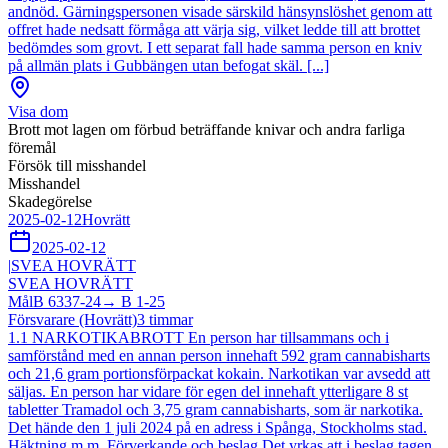
andnöd. Gärningspersonen visade särskild hänsynslöshet genom att
offret hade nedsatt förmåga att värja sig, vilket ledde till att brottet
bedömdes som grovt. I ett separat fall hade samma person en kniv
på allmän plats i Gubbängen utan befogat skäl. [...]
Visa dom
Brott mot lagen om förbud beträffande knivar och andra farliga
föremål
Försök till misshandel
Misshandel
Skadegörelse
2025-02-12
Hovrätt
2025-02-12
|
SVEA HOVRÄTT
SVEA HOVRÄTT
Mål
B 6337-24
→
B 1-25
Försvarare (Hovrätt)
3
timmar
1.1 NARKOTIKABROTT En person har tillsammans och i
samförstånd med en annan person innehaft 592 gram cannabisharts
och 21,6 gram portionsförpackat kokain. Narkotikan var avsedd att
säljas. En person har vidare för egen del innehaft ytterligare 8 st
tabletter Tramadol och 3,75 gram cannabisharts, som är narkotika.
Det hände den 1 juli 2024 på en adress i Spånga, Stockholms stad.
Häktning m.m. Förverkande och beslag Det yrkas att i beslag tagen