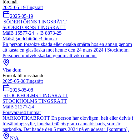
föremål
2025-05-19
Tingsrätt
2025-05-19
|
SÖDERTÖRNS TINGSRÄTT
SÖDERTÖRNS TINGSRÄTT
Mål
B 15577-24
→
B 8873-25
Målsägandebiträde
3
timmar
En person försökte skada eller orsaka smärta hos en annan genom
att kasta en glasflaska mot henne den 24 mars 2024 i Stockholm.
Personen undvek skadan genom att vika undan.
Visa dom
Försök till misshandel
2025-05-08
Tingsrätt
2025-05-08
|
STOCKHOLMS TINGSRÄTT
STOCKHOLMS TINGSRÄTT
Mål
B 21277-24
Försvarare
4
timmar
NARKOTIKABROTT En person har olovligen, helt eller delvis i
försäljningssyfte, innehaft 60,56 gram cannabisharts, som är
narkotika. Det hände den 5 mars 2024 på en adress i [kommun].
N/A