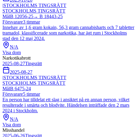
|
STOCKHOLMS TINGSRÄTT
STOCKHOLMS TINGSRÄTT
Mål
B 12056-25
→
B 18443-25
Försvarare
3
timmar
Innehav av 1,6 gram kokain, 56,3 gram cannabisharts och 7 tabletter
tramadol, klassificerade som narkotika, har ägt rum i Stockholms
stad den 12 maj 2024.
N/A
Visa dom
Narkotikabrott
2025-08-27
Tingsrätt
2025-08-27
|
STOCKHOLMS TINGSRÄTT
STOCKHOLMS TINGSRÄTT
Mål
B 6475-24
Försvarare
5
timmar
En person har tilldelat ett slag i ansiktet på en annan person, vilket
resulterade i smärta och blodvite. Händelsen inträffade den 2 mars
2024 i Stockholm.
N/A
Visa dom
Misshandel
2025-06-26
Tingsrätt