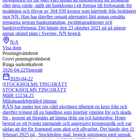
eller dess värde, ställt sitt bankkonto i ett företag till förfogande för
insättning och förvar av 304 939 kronor som härrörde från bedrägeri
mot NN. Han har därefter omsatt alternativt låtit annan omsätta
pengarna genom bankomatuttag, swishtransaktioner och
banköverföringar. Det hände den 23 oktober 2021 på på någon
annan okänd plats i Sverige. NN begick
N/A
Visa dom
Penningtvättsbrott
Grovt penningtvättsbrott
Ringa narkotikabrott
2026-04-22
Tingsrätt
2026-04-22
|
STOCKHOLMS TINGSRÄTT
STOCKHOLMS TINGSRÄTT
Mål
B 12234-25
Målsägandebiträde
4
timmar
RÅN har under hot om våld olovligen tillgripit en keps från och
därefter tvingat till en handling som innebär vinning för och skada
för , genom att förmåtts att lämna ifrån sig två halskedjor. Hotet
bestod av ett fysiskt närmande och aggressivt kroppsspråk och var
sådan att det för framstod som akut och allvarligt. Det hände den 11
februari 2025 på , Stockholms stad. begick gärningen med uppsåt.