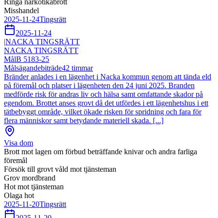
Ringa narkotikabrott
Misshandel
2025-11-24
Tingsrätt
2025-11-24
|
NACKA TINGSRÄTT
NACKA TINGSRÄTT
Mål
B 5183-25
Målsägandebiträde
42
timmar
Bränder anlades i en lägenhet i Nacka kommun genom att tända eld
på föremål och platser i lägenheten den 24 juni 2025. Branden
medförde risk för andras liv och hälsa samt omfattande skador på
egendom. Brottet anses grovt då det utfördes i ett lägenhetshus i ett
tätbebyggt område, vilket ökade risken för spridning och fara för
flera människor samt betydande materiell skada. [...]
Visa dom
Brott mot lagen om förbud beträffande knivar och andra farliga
föremål
Försök till grovt våld mot tjänsteman
Grov mordbrand
Hot mot tjänsteman
Olaga hot
2025-11-20
Tingsrätt
2025-11-20