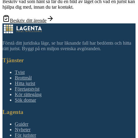
Beskriv vad som hänt så får du en bild av läget och vad en jurist kan
hjälpa dig med, innan du tar kontakt.
Beskriv ditt ärende
Förstå ditt juridiska läge, se hur liknande fall har bedömts och hitta
rätt jurist. Byggt på en miljon svenska avgöranden.
Tjänster
Tvist
Brottmål
Hitta jurist
Företagstvist
Kör rättegång
Sök domar
Lagenta
Guider
Nyheter
För jurister