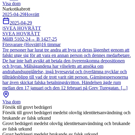
Visa dom
Narkotikabrott
2025-04-29
Hovrätt
2025-04-29
|
SVEA HOVRÄTT
SVEA HOVRÄTT
Mål
B 5102-24
→
B 1427-25
Försvarare (Hovrätt)
16
timmar
Tre personer har lurat tre andra att hyra ut deras lägenhet genom att
falskt utge sig för att vara en annan person och dennes medarbetare.
De har inte haft avsikt att betala den överenskomna depositionen
och hyran. Målsägandena har vilseletts att ansöka om
andrahandsupplåtelse, ingå hyresavtal och överlämna nycklar och
tillträdesblipp till vad de trott varit rätt person. Gärningspersonerna
har även skickat falska betalningskvitton. Händelsen ägde rum
mellan den 17 januari och den 12 februari på Grev Turegatan. [...]
Visa dom
Försök till grovt bedrägeri
Försök till grovt bedrägeri medelst olovlig identitetsanvändning och
brukande av falsk urkund
Grovt bedrägeri medelst olovlig identitetsanvändning och brukande
av falsk urkund
Grovt bedrägeri medelst brukande av falsk urkund