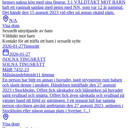
hennes nakna kön med sina fingrar. 3.1 VÅLDTÄKT MOT BARN
haft ett vaginalt samlag med penis med NN, som var 12 år gammal.
Det hände den 15 augusti 2023 vid eller på annan okänd plats.
N/A
Visa dom
Sexuellt utnyttjande av barn
Våldtäkt mot barn
Kontakt för att träffa ett barn i sexuellt syfte
2026-01-27
Tingsrätt
2026-01-27
|
SOLNA TINGSRÄTT
SOLNA TINGSRÄTT
Mål
B 7432-23
Målsägandebiträde
11
timmar
En person har bitit en annan i huvudet, tagit strypgrepp runt halsen
och slagit denne i ansiktet. Händelsen inträffade den 27 augusti
2023 i Stockholm. Offret fick sårskador och blåmärken på huvudet
samt svullnad och smärta. Offret fick även sårskada och svullnad på
vänster hand till följd av gärningen. I ett separat fall har samma
person olovligen använt amfetamin den 27 augusti 2023, antingen i
Stockholm eller någon annan plats i Sverige. [...]
Visa dom