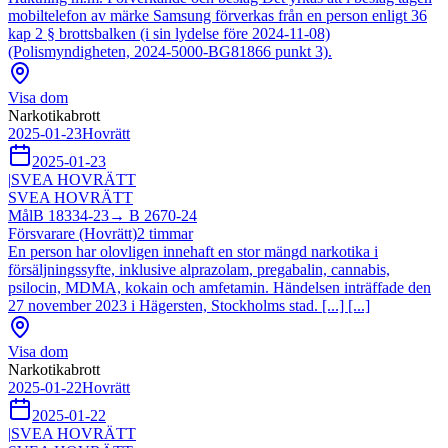
mobiltelefon av märke Samsung förverkas från en person enligt 36
kap 2 § brottsbalken (i sin lydelse före 2024-11-08)
(Polismyndigheten, 2024-5000-BG81866 punkt 3).
Visa dom
Narkotikabrott
2025-01-23
Hovrätt
2025-01-23
|
SVEA HOVRÄTT
SVEA HOVRÄTT
Mål
B 18334-23
→
B 2670-24
Försvarare (Hovrätt)
2
timmar
En person har olovligen innehaft en stor mängd narkotika i
försäljningssyfte, inklusive alprazolam, pregabalin, cannabis,
psilocin, MDMA, kokain och amfetamin. Händelsen inträffade den
27 november 2023 i Hägersten, Stockholms stad. [...] [...]
Visa dom
Narkotikabrott
2025-01-22
Hovrätt
2025-01-22
|
SVEA HOVRÄTT