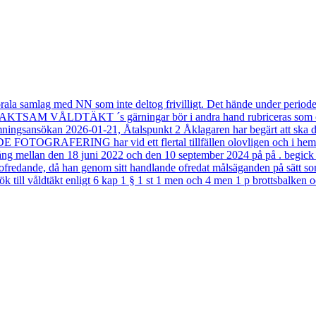
orala samlag med NN som inte deltog frivilligt. Det hände under perio
OAKTSAM VÅLDTÄKT ´s gärningar bör i andra hand rubriceras som oakts
ämningsansökan 2026-01-21, Åtalspunkt 2 Åklagaren har begärt att ska dö
OTOGRAFERING har vid ett flertal tillfällen olovligen och i hemligh
n gång mellan den 18 juni 2022 och den 10 september 2024 på på . be
edande, då han genom sitt handlande ofredat målsäganden på sätt som 
 till våldtäkt enligt 6 kap 1 § 1 st 1 men och 4 men 1 p brottsbalken oc