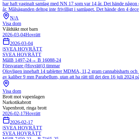
har haft vaginalt samlag med NN 17 som var 14 år. Det hände någon
år. Målsäganden deltog inte frivilligt i samlaget. Det hände den 4 d
N/A
Visa dom
Våldtäkt mot barn
2026-03-04
Hovrätt
2026-03-04
|
SVEA HOVRÄTT
SVEA HOVRÄTT
Mål
B 1497-24
→
B 16088-24
Försvarare (Hovrätt)
3
timmar
Olovligen innehaft 14 tabletter MDMA, 11,2 gram cannabisharts och 
av kaliber 9 mm Parabellum, utan att ha rätt till det den 16 juli 2024
Visa dom
Brott mot vapenlagen
Narkotikabrott
Vapenbrott, ringa brott
2026-02-17
Hovrätt
2026-02-17
|
SVEA HOVRÄTT
SVEA HOVRÄTT
Mål
B 7459-23
→
B 7165-25