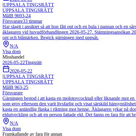
|
UPPSALA TINGSRÄTT
UPPSALA TINGSRÄTT
Mål
B 9693-24
Försvarare
33
timmar
Har slagit i ansiktet så att hon fått ont och en bula i pannan och e
åklagaren vid huvudförhandlingen 2026-05-27. Stämningsansökan 2025
ont och blåmärken. Begick gärningen med uppsåt.
N/A
Visa dom
Misshandel
2026-05-22
Tingsrätt
2026-05-22
|
UPPSALA TINGSRÄTT
UPPSALA TINGSRÄTT
Mål
B 963-25
Försvarare
Gärningen bestod i att kasta en molotovcocktail eller liknande mot en
som grov eftersom den varit livsfarlig och visat särskild hänsynslösh
kasta en antändlig flaska i riktning mot henne. Åklagaren yrkar på dom
eldutveckling och att en person fattade eld. Det fanns en fara för att br
N/A
Visa dom
Framkallande av fara för annan