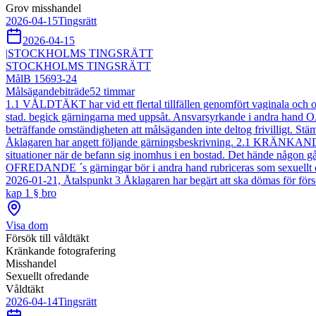
Grov misshandel
2026-04-15
Tingsrätt
2026-04-15
|
STOCKHOLMS TINGSRÄTT
STOCKHOLMS TINGSRÄTT
Mål
B 15693-24
Målsägandebiträde
52
timmar
1.1 VÅLDTÄKT har vid ett flertal tillfällen genomfört vaginala och 
stad. begick gärningarna med uppsåt. Ansvarsyrkande i andra hand 
beträffande omständigheten att målsäganden inte deltog frivilligt. St
Åklagaren har angett följande gärningsbeskrivning. 2.1 KRÄNKANDE F
situationer när de befann sig inomhus i en bostad. Det hände någo
OFREDANDE ´s gärningar bör i andra hand rubriceras som sexuellt ofr
2026-01-21, Åtalspunkt 3 Åklagaren har begärt att ska dömas för försök
kap 1 § bro
Visa dom
Försök till våldtäkt
Kränkande fotografering
Misshandel
Sexuellt ofredande
Våldtäkt
2026-04-14
Tingsrätt