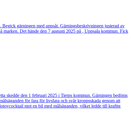
un. Begick gärningen med uppsåt. Gärningsbeskrivningen justerad av
 på marken. Det hände den 7 augusti 2025 på , Uppsala kommun. Fick
a. Detta skedde den 1 februari 2025 i Tierps kommun. Gärningen bedöms
 målsäganden för fara för livsfara och svår kroppsskada genom att
otovcocktail mot en bil med målsäganden, vilket ledde till kraftig