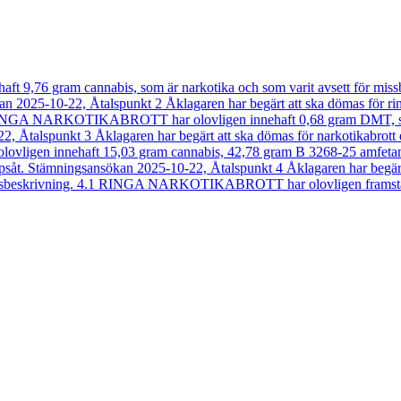
6 gram cannabis, som är narkotika och som varit avsett för missbruk
025-10-22, Åtalspunkt 2 Åklagaren har begärt att ska dömas för ringa 
.1 RINGA NARKOTIKABROTT har olovligen innehaft 0,68 gram DMT, som 
talspunkt 3 Åklagaren har begärt att ska dömas för narkotikabrott enl
igen innehaft 15,03 gram cannabis, 42,78 gram B 3268-25 amfetamin 
åt. Stämningsansökan 2025-10-22, Åtalspunkt 4 Åklagaren har begärt att
ningsbeskrivning. 4.1 RINGA NARKOTIKABROTT har olovligen framställ