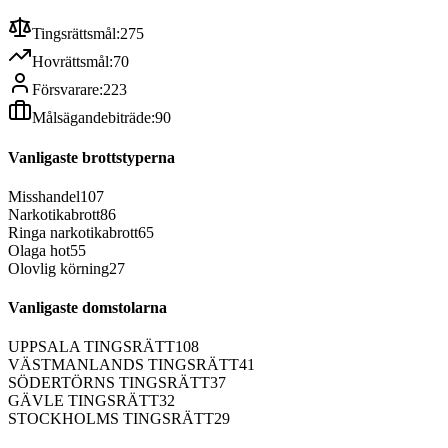
Tingsrättsmål:
275
Hovrättsmål:
70
Försvarare:
223
Målsägandebiträde:
90
Vanligaste brottstyperna
Misshandel
107
Narkotikabrott
86
Ringa narkotikabrott
65
Olaga hot
55
Olovlig körning
27
Vanligaste domstolarna
UPPSALA TINGSRÄTT
108
VÄSTMANLANDS TINGSRÄTT
41
SÖDERTÖRNS TINGSRÄTT
37
GÄVLE TINGSRÄTT
32
STOCKHOLMS TINGSRÄTT
29