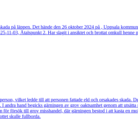
n sårskada på läppen. Det hände den 26 oktober 2024 på , Uppsala komm
-11-03, Åtalspunkt 2. Har slagit i ansiktet och brottat omkull henne
 person, vilket ledde till att personen fattade eld och orsakades skad
et. I andra hand begicks gärningen av grov oaktsamhet genom att utsätta
 för försök till grov misshandel, där gärningen bestod i att kasta en mol
ottet skulle fullborda.