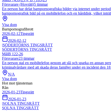
Försvarare (Hovrätt)
5
timmar
En person har delat barnpornografiska bilder via internet under periode
barnpornografisk bild på en mobiltelefon och en hårddisk, vilket inträ
Visa dom
Barnpornografibrott
2026-02-12
Tingsrätt
2026-02-12
|
SÖDERTÖRNS TINGSRÄTT
SÖDERTÖRNS TINGSRÄTT
Mål
B 122-26
Försvarare
23
timmar
En person stal en mobiltelefon genom att slå och sparka en annan pers
kriminalvårdare med att skada deras familjer under en incident den 18 
N/A
Visa dom
Hot mot tjänsteman
Rån
2026-01-23
Tingsrätt
2026-01-23
|
SOLNA TINGSRÄTT
SOLNA TINGSRÄTT