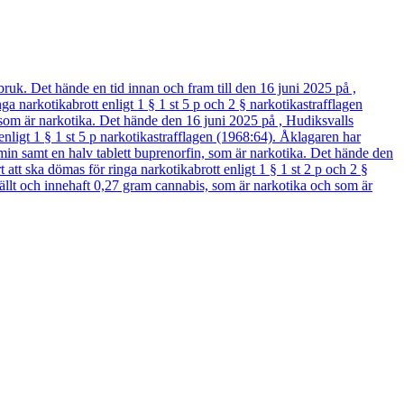
. Det hände en tid innan och fram till den 16 juni 2025 på ,
narkotikabrott enligt 1 § 1 st 5 p och 2 § narkotikastrafflagen
är narkotika. Det hände den 16 juni 2025 på , Hudiksvalls
igt 1 § 1 st 5 p narkotikastrafflagen (1968:64). Åklagaren har
samt en halv tablett buprenorfin, som är narkotika. Det hände den
 ska dömas för ringa narkotikabrott enligt 1 § 1 st 2 p och 2 §
t och innehaft 0,27 gram cannabis, som är narkotika och som är