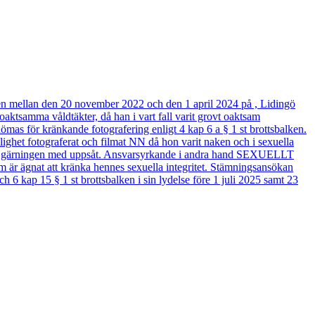
den mellan den 20 november 2022 och den 1 april 2024 på , Lidingö
amma våldtäkter, då han i vart fall varit grovt oaktsam
mas för kränkande fotografering enligt 4 kap 6 a § 1 st brottsbalken.
et fotograferat och filmat NN då hon varit naken och i sexuella
gick gärningen med uppsåt. Ansvarsyrkande i andra hand SEXUELLT
är ägnat att kränka hennes sexuella integritet. Stämningsansökan
h 6 kap 15 § 1 st brottsbalken i sin lydelse före 1 juli 2025 samt 23