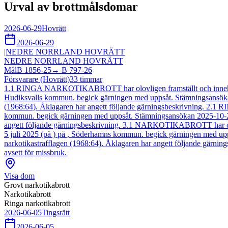
Urval av brottmålsdomar
2026-06-29
Hovrätt
2026-06-29
|
NEDRE NORRLAND HOVRÄTT
NEDRE NORRLAND HOVRÄTT
Mål
B 1856-25
→
B 797-26
Försvarare (Hovrätt)
33
timmar
1.1 RINGA NARKOTIKABROTT har olovligen framställt och innehaft 9,7
Hudiksvalls kommun. begick gärningen med uppsåt. Stämningsansökan 2
(1968:64). Åklagaren har angett följande gärningsbeskrivning. 2
kommun. begick gärningen med uppsåt. Stämningsansökan 2025-10-22, Å
angett följande gärningsbeskrivning. 3.1 NARKOTIKABROTT har olovl
5 juli 2025 (på ) på , Söderhamns kommun. begick gärningen med upps
narkotikastrafflagen (1968:64). Åklagaren har angett följande gär
avsett för missbruk.
Visa dom
Grovt narkotikabrott
Narkotikabrott
Ringa narkotikabrott
2026-06-05
Tingsrätt
2026-06-05