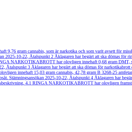
6 gram cannabis, som är narkotika och som varit avsett för missbruk
025-10-22, Åtalspunkt 2 Åklagaren har begärt att ska dömas för ringa 
.1 RINGA NARKOTIKABROTT har olovligen innehaft 0,68 gram DMT, som 
talspunkt 3 Åklagaren har begärt att ska dömas för narkotikabrott enl
igen innehaft 15,03 gram cannabis, 42,78 gram B 3268-25 amfetamin 
åt. Stämningsansökan 2025-10-22, Åtalspunkt 4 Åklagaren har begärt att
ningsbeskrivning. 4.1 RINGA NARKOTIKABROTT har olovligen framställ