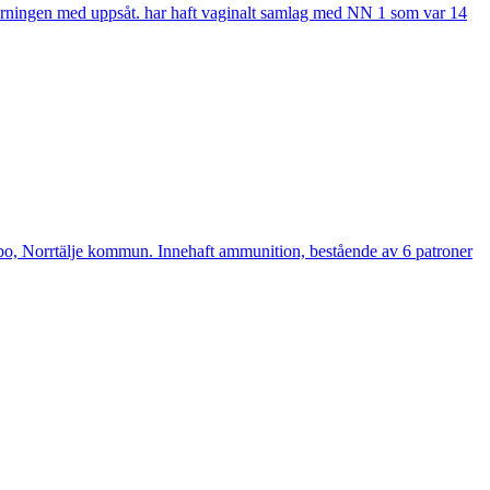
rningen med uppsåt. har haft vaginalt samlag med NN 1 som var 14
bo, Norrtälje kommun. Innehaft ammunition, bestående av 6 patroner