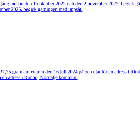
 gång mellan den 15 oktober 2025 och den 2 november 2025. begick gä
ecember 2025. begick gärningen med uppsåt.
37,75 gram amfetamin den 16 juli 2024 på och utanför en adress i Rim
 på en adress i Rimbo, Norrtälje kommun.