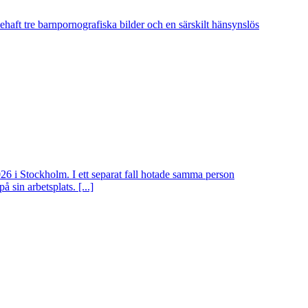
nehaft tre barnpornografiska bilder och en särskilt hänsynslös
026 i Stockholm. I ett separat fall hotade samma person
sin arbetsplats. [...]