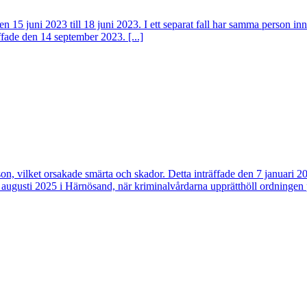
n 15 juni 2023 till 18 juni 2023. I ett separat fall har samma person in
ffade den 14 september 2023. [...]
on, vilket orsakade smärta och skador. Detta inträffade den 7 januari 2
augusti 2025 i Härnösand, när kriminalvårdarna upprätthöll ordningen på 