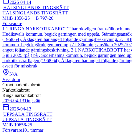
2026-04-14
|
HÄLSINGLANDS TINGSRÄTT
HÄLSINGLANDS TINGSRÄTT
Mål
B 1856-25
→
B 797-26
Försvarare
1.1 RINGA NARKOTIKABROTT har olovligen framställt och innehaft 9,7
Hudiksvalls kommun. begick gärningen med uppsåt. Stämningsansökan 2
(1968:64). Åklagaren har angett följande gärningsbeskrivning. 2
kommun. begick gärningen med uppsåt. Stämningsansökan 2025-10-22, Å
angett följande gärningsbeskrivning. 3.1 NARKOTIKABROTT har olovl
5 juli 2025 (på ) på , Söderhamns kommun. begick gärningen med upps
narkotikastrafflagen (1968:64). Åklagaren har angett följande gär
avsett för missbruk.
N/A
Visa dom
Grovt narkotikabrott
Narkotikabrott
Ringa narkotikabrott
2026-04-13
Tingsrätt
2026-04-13
|
UPPSALA TINGSRÄTT
UPPSALA TINGSRÄTT
Mål
B 10656-25
Försvarare
101
timmar