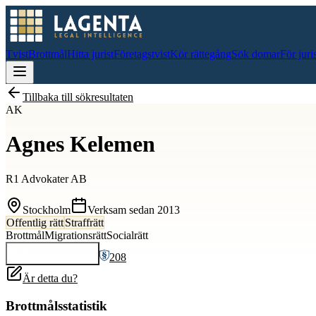
Tvist
Brottmål
Hitta jurist
Företagstvist
Kör rättegång
Sök domar
För juri
Tillbaka till sökresultaten
AK
Agnes Kelemen
R1 Advokater AB
Stockholm
Verksam sedan
2013
Offentlig rätt
Straffrätt
Brottmål
Migrationsrätt
Socialrätt
208
Kontakta
Agnes
Är detta du?
Brottmålsstatistik