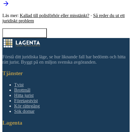
Läs mer:
Kallad till polisförhör eller misstänkt?
·
Så reder du ut ett
juridiskt problem
Tillbaka till sökning
Förstå ditt juridiska läge, se hur liknande fall har bedömts och hitta
rätt jurist. Byggt på en miljon svenska avgöranden.
Tjänster
Tvist
Brottmål
Hitta jurist
Företagstvist
Kör rättegång
Sök domar
Lagenta