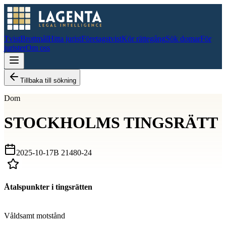
Tvist
Brottmål
Hitta jurist
Företagstvist
Kör rättegång
Sök domar
För
jurister
Om oss
Tillbaka till sökning
Dom
STOCKHOLMS TINGSRÄTT
2025-10-17
B 21480-24
Åtalspunkter i tingsrätten
D
Våldsamt motstånd