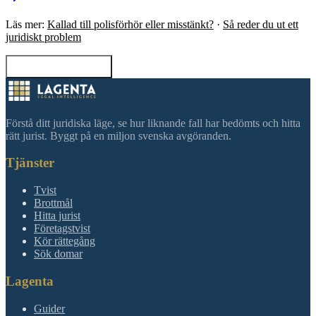
Läs mer:
Kallad till polisförhör eller misstänkt?
·
Så reder du ut ett
juridiskt problem
Tillbaka till sökning
Förstå ditt juridiska läge, se hur liknande fall har bedömts och hitta
rätt jurist. Byggt på en miljon svenska avgöranden.
Tjänster
Tvist
Brottmål
Hitta jurist
Företagstvist
Kör rättegång
Sök domar
Lagenta
Guider