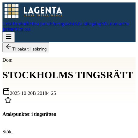
Tvist
Brottmål
Hitta jurist
Företagstvist
Kör rättegång
Sök domar
För
jurister
Om oss
Tillbaka till sökning
Dom
STOCKHOLMS TINGSRÄTT
2025-10-20
B 20184-25
Åtalspunkter i tingsrätten
D
Stöld