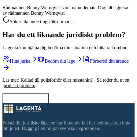
Rådmannen Benny Wernqvist samt nämndemän. Digitalt signerad
av rådmannen Benny Wernqvist
Söker liknande tingsrättsdomar…
Har du ett liknande juridiskt problem?
Lagenta kan hjälpa dig bedöma din situation och hitta rätt ombud.
Hitta jurist
Bedöm ditt läge
Förbered ditt ärende
Läs mer:
Kallad till polisförhör eller misstänkt?
·
Så reder du ut ett
juridiskt problem
Tillbaka till sökning
Förstå ditt juridiska läge, se hur liknande fall har bedömts och hitta
rätt jurist. Byggt på en miljon svenska avgöranden.