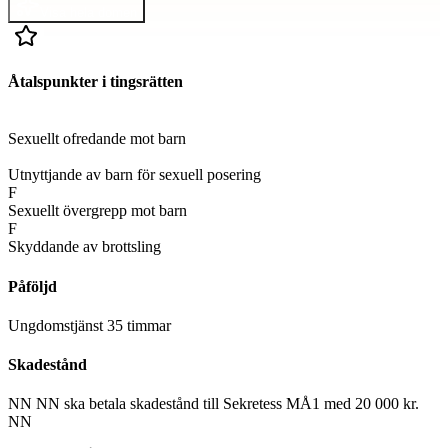
Visa hela domen
Åtalspunkter i tingsrätten
D
Sexuellt ofredande mot barn
D
Utnyttjande av barn för sexuell posering
F
Sexuellt övergrepp mot barn
F
Skyddande av brottsling
Påföljd
Ungdomstjänst 35 timmar
Skadestånd
NN NN ska betala skadestånd till Sekretess MÅ1 med 20 000 kr.
NN