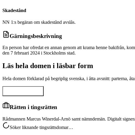
Skadestånd
NN 1:s begäran om skadestånd avslås.
Gärningsbeskrivning
En person har ofredat en annan genom att krama henne bakifrån, komm
den 7 februari 2024 i Stockholms stad.
Läs hela domen i läsbar form
Hela domen förklarad på begriplig svenska, i åtta avsnitt: parterna, 
Visa hela domen
Rätten i tingsrätten
Rådmannen Marcus Winerdal-Arnö samt nämndemän. Digitalt signer
Söker liknande tingsrättsdomar…