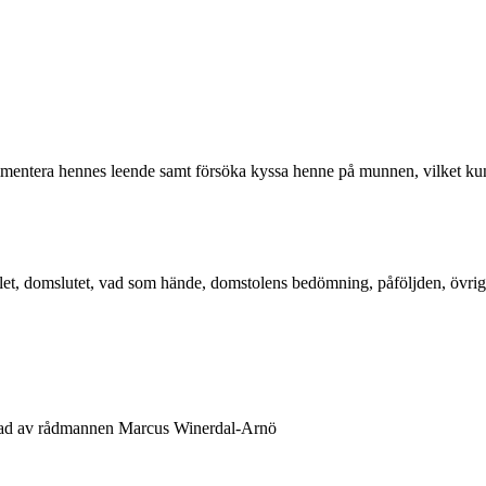
entera hennes leende samt försöka kyssa henne på munnen, vilket kunde
åtalet, domslutet, vad som hände, domstolens bedömning, påföljden, övr
ad av rådmannen Marcus Winerdal-Arnö