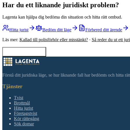
Har du ett liknande juridiskt problem?
Lagenta kan hjälpa dig bedöma din situation och hitta rätt ombud.
Hitta jurist
Bedöm ditt läge
Förbered ditt ärende
Läs mer:
Kallad till polisförhör eller misstänkt?
·
Så reder du ut ett ju
Tillbaka till sökning
Förstå ditt juridiska läge, se hur liknande fall har bedömts och hitta r
Tjänster
Tvist
Brottmål
Hitta jurist
Företagstvist
Kör rättegång
Sök domar