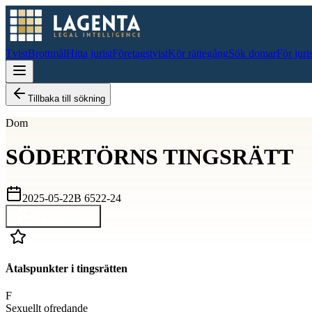
Tvist
Brottmål
Hitta jurist
Företagstvist
Kör rättegång
Sök domar
För juri
Tillbaka till sökning
Dom
SÖDERTÖRNS TINGSRÄTT
2025-05-22
B 6522-24
Visa hela domen
Åtalspunkter i tingsrätten
F
Sexuellt ofredande