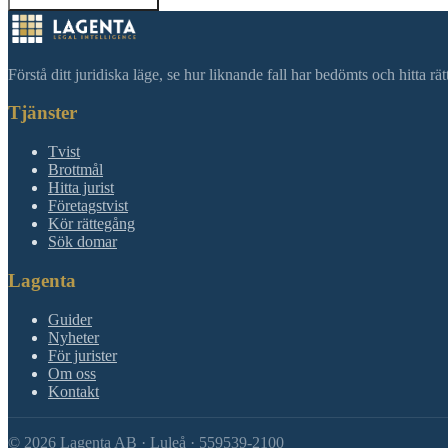
Tillbaka till sökning
Förstå ditt juridiska läge, se hur liknande fall har bedömts och hitta r
Tjänster
Tvist
Brottmål
Hitta jurist
Företagstvist
Kör rättegång
Sök domar
Lagenta
Guider
Nyheter
För jurister
Om oss
Kontakt
©
2026
Lagenta AB · Luleå · 559539-2100