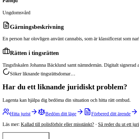
Påföljd
Ungdomsvård
Gärningsbeskrivning
En person har olovligen använt cannabis, som är klassificerat som nar
Rätten i tingsrätten
Tingsfiskalen Johanna Bäcklund samt nämndemän. Digitalt signerad 
Söker liknande tingsrättsdomar…
Har du ett liknande juridiskt problem?
Lagenta kan hjälpa dig bedöma din situation och hitta rätt ombud.
Hitta jurist
Bedöm ditt läge
Förbered ditt ärende
Läs mer:
Kallad till polisförhör eller misstänkt?
·
Så reder du ut ett ju