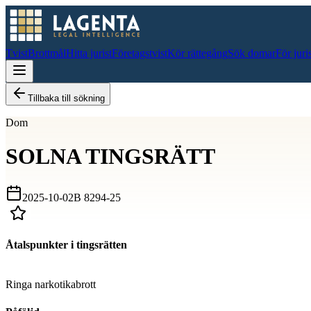
Tvist
Brottmål
Hitta jurist
Företagstvist
Kör rättegång
Sök domar
För juri
Tillbaka till sökning
Dom
SOLNA TINGSRÄTT
2025-10-02
B 8294-25
Åtalspunkter i tingsrätten
D
Ringa narkotikabrott