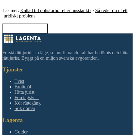
Läs mer:
Kallad till polisförhör eller misstänkt?
·
Så reder du ut ett
juridiskt problem
Tillbaka till sökning
Förstå ditt juridiska läge, se hur liknande fall har bedömts och hitta
rätt jurist. Byggt på en miljon svenska avgöranden.
Tjänster
Tvist
Brottmål
Hitta jurist
Företagstvist
Kör rättegång
Sök domar
Lagenta
Guider