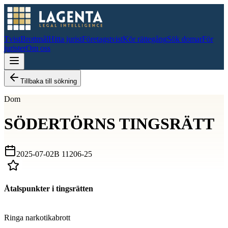
Tvist
Brottmål
Hitta jurist
Företagstvist
Kör rättegång
Sök domar
För
jurister
Om oss
Tillbaka till sökning
Dom
SÖDERTÖRNS TINGSRÄTT
2025-07-02
B 11206-25
Åtalspunkter i tingsrätten
D
Ringa narkotikabrott