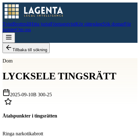
Tvist
Brottmål
Hitta jurist
Företagstvist
Kör rättegång
Sök domar
För
jurister
Om oss
Tillbaka till sökning
Dom
LYCKSELE TINGSRÄTT
2025-09-10
B 300-25
Åtalspunkter i tingsrätten
D
Ringa narkotikabrott