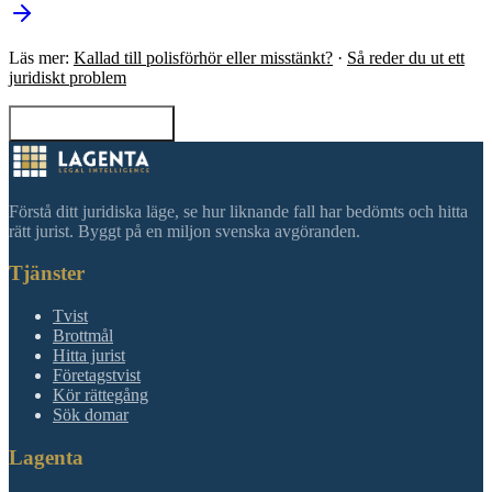
Läs mer:
Kallad till polisförhör eller misstänkt?
·
Så reder du ut ett
juridiskt problem
Tillbaka till sökning
Förstå ditt juridiska läge, se hur liknande fall har bedömts och hitta
rätt jurist. Byggt på en miljon svenska avgöranden.
Tjänster
Tvist
Brottmål
Hitta jurist
Företagstvist
Kör rättegång
Sök domar
Lagenta