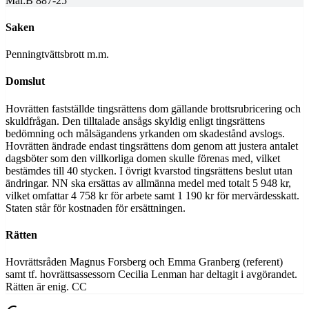
Mål:
B 887-25
Saken
Penningtvättsbrott m.m.
Domslut
Hovrätten fastställde tingsrättens dom gällande brottsrubricering och
skuldfrågan. Den tilltalade ansågs skyldig enligt tingsrättens
bedömning och målsägandens yrkanden om skadestånd avslogs.
Hovrätten ändrade endast tingsrättens dom genom att justera antalet
dagsböter som den villkorliga domen skulle förenas med, vilket
bestämdes till 40 stycken. I övrigt kvarstod tingsrättens beslut utan
ändringar. NN ska ersättas av allmänna medel med totalt 5 948 kr,
vilket omfattar 4 758 kr för arbete samt 1 190 kr för mervärdesskatt.
Staten står för kostnaden för ersättningen.
Rätten
Hovrättsråden Magnus Forsberg och Emma Granberg (referent)
samt tf. hovrättsassessorn Cecilia Lenman har deltagit i avgörandet.
Rätten är enig. CC