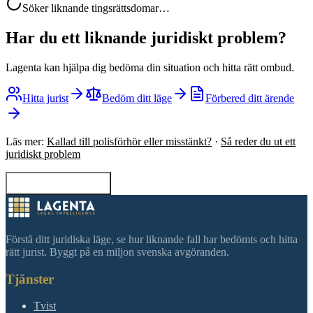
Söker liknande tingsrättsdomar…
Har du ett liknande juridiskt problem?
Lagenta kan hjälpa dig bedöma din situation och hitta rätt ombud.
Hitta jurist
Bedöm ditt läge
Förbered ditt ärende
Läs mer:
Kallad till polisförhör eller misstänkt?
·
Så reder du ut ett
juridiskt problem
Tillbaka till sökning
Förstå ditt juridiska läge, se hur liknande fall har bedömts och hitta
rätt jurist. Byggt på en miljon svenska avgöranden.
Tjänster
Tvist