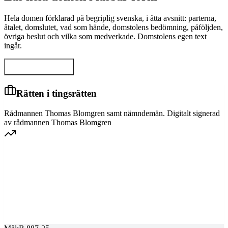
Hela domen förklarad på begriplig svenska, i åtta avsnitt: parterna,
åtalet, domslutet, vad som hände, domstolens bedömning, påföljden,
övriga beslut och vilka som medverkade. Domstolens egen text
ingår.
Visa hela domen
Rätten i tingsrätten
Rådmannen Thomas Blomgren samt nämndemän. Digitalt signerad
av rådmannen Thomas Blomgren
HOVRÄTTEN FÖR ÖVRE NORRLAND
Överprövning av tingsrättens dom
Dom meddelad
2025-09-19