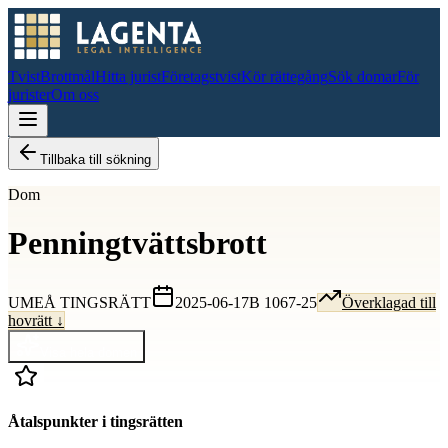
Tvist
Brottmål
Hitta jurist
Företagstvist
Kör rättegång
Sök domar
För
jurister
Om oss
Tillbaka till sökning
Dom
Penningtvättsbrott
UMEÅ TINGSRÄTT
2025-06-17
B 1067-25
Överklagad till
hovrätt ↓
Visa hela domen
Åtalspunkter i tingsrätten