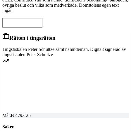
övriga beslut och vilka som medverkade. Domstolens egen text
ingår.
Visa hela domen
Rätten i tingsrätten
Tingsfiskalen Peter Schultze samt nämndemän. Digitalt signerad av
tingsfiskalen Peter Schultze
GÖTA HOVRÄTT
Överprövning av tingsrättens dom
Dom meddelad
2026-02-25
Mål:
B 4793-25
Saken