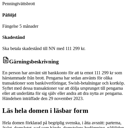
Penningtvättsbrott
Påföljd
Fängelse 5 månader
Skadestånd
Ska betala skadestånd till NN med 111 299 kr.
Gärningsbeskrivning
En person har använt sitt bankkonto för att ta emot 111 299 kr som
härstammade från brott. Pengarna har sedan använts för olika
transaktioner som banköverföringar, Swish-betalningar och kortköp.
Syftet med dessa transaktioner var att dölja ursprunget till pengarna
eller att underlätta för sig själv eller andra att dra nytta av pengarna.
Händelsen inträffade den 29 november 2023.
Läs hela domen i läsbar form
Hela domen förklarad på begriplig svenska, i åtta avsnitt: parterna,
åtalet, domslutet, vad som hände, domstolens bedömning, påföljden,