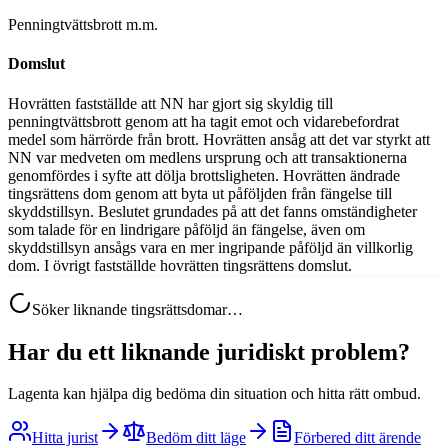
Penningtvättsbrott m.m.
Domslut
Hovrätten fastställde att NN har gjort sig skyldig till
penningtvättsbrott genom att ha tagit emot och vidarebefordrat
medel som härrörde från brott. Hovrätten ansåg att det var styrkt att
NN var medveten om medlens ursprung och att transaktionerna
genomfördes i syfte att dölja brottsligheten. Hovrätten ändrade
tingsrättens dom genom att byta ut påföljden från fängelse till
skyddstillsyn. Beslutet grundades på att det fanns omständigheter
som talade för en lindrigare påföljd än fängelse, även om
skyddstillsyn ansågs vara en mer ingripande påföljd än villkorlig
dom. I övrigt fastställde hovrätten tingsrättens domslut.
Söker liknande tingsrättsdomar…
Har du ett liknande juridiskt problem?
Lagenta kan hjälpa dig bedöma din situation och hitta rätt ombud.
Hitta jurist
Bedöm ditt läge
Förbered ditt ärende