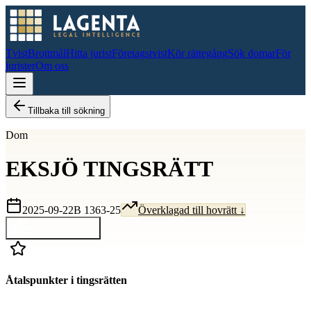
Tvist
Brottmål
Hitta jurist
Företagstvist
Kör rättegång
Sök domar
För
jurister
Om oss
Tillbaka till sökning
Dom
EKSJÖ TINGSRÄTT
2025-09-22
B 1363-25
Överklagad till hovrätt ↓
Visa hela domen
Åtalspunkter i tingsrätten
D