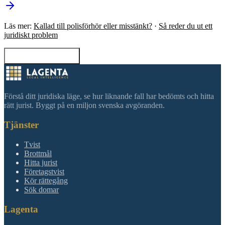
Läs mer:
Kallad till polisförhör eller misstänkt?
·
Så reder du ut ett
juridiskt problem
Tillbaka till sökning
Förstå ditt juridiska läge, se hur liknande fall har bedömts och hitta
rätt jurist. Byggt på en miljon svenska avgöranden.
Tjänster
Tvist
Brottmål
Hitta jurist
Företagstvist
Kör rättegång
Sök domar
Lagenta