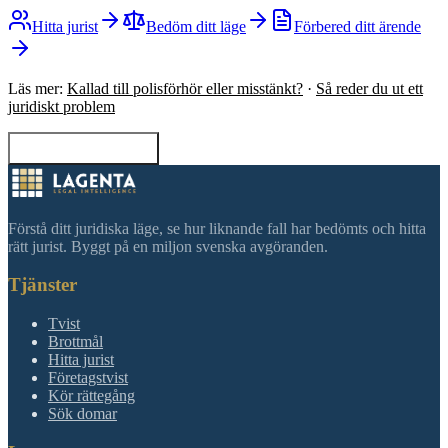
Hitta jurist
Bedöm ditt läge
Förbered ditt ärende
Läs mer:
Kallad till polisförhör eller misstänkt?
·
Så reder du ut ett
juridiskt problem
Tillbaka till sökning
Förstå ditt juridiska läge, se hur liknande fall har bedömts och hitta
rätt jurist. Byggt på en miljon svenska avgöranden.
Tjänster
Tvist
Brottmål
Hitta jurist
Företagstvist
Kör rättegång
Sök domar