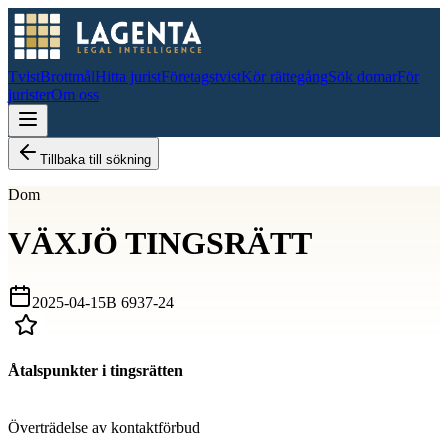
Tvist
Brottmål
Hitta jurist
Företagstvist
Kör rättegång
Sök domar
För
jurister
Om oss
Tillbaka till sökning
Dom
VÄXJÖ TINGSRÄTT
2025-04-15
B 6937-24
Åtalspunkter i tingsrätten
D
Överträdelse av kontaktförbud