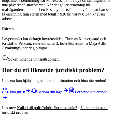
tingsrättens bedömning var korrekt och att de nya omständigheterna
inte påverkade straffvärdet. När det gäller ersättning till
målsägandens ombud, Leo Essemyr, fastställde hovrätten att han ska
få ersättning från staten med totalt 7 930 kr, varav 6 344 kr avser
arbete.
Rätten
I avgörandet har deltagit hovrättsråden Thomas Kaevergaard och
Kristoffer Persson, referent, samt tf. hovrättsassessorn Maja Adler.
Avräkningsunderlag bifogas.
Söker liknande tingsrättsdomar…
Har du ett liknande juridiskt problem?
Lagenta kan hjälpa dig bedöma din situation och hitta rätt ombud.
Hitta jurist
Bedöm ditt läge
Förbered ditt ärende
Läs mer:
Kallad till polisförhör eller misstänkt?
·
Så reder du ut ett
juridiskt problem