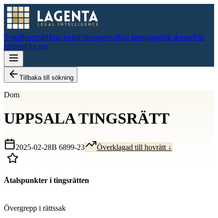
Tvist
Brottmål
Hitta jurist
Företagstvist
Kör rättegång
Sök domar
För
jurister
Om oss
Tillbaka till sökning
Dom
UPPSALA TINGSRÄTT
2025-02-28
B 6899-23
Överklagad till hovrätt ↓
Åtalspunkter i tingsrätten
D
Övergrepp i rättssak