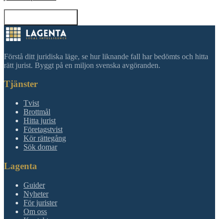
Tillbaka till sökning
Förstå ditt juridiska läge, se hur liknande fall har bedömts och hitta
rätt jurist. Byggt på en miljon svenska avgöranden.
Tjänster
Tvist
Brottmål
Hitta jurist
Företagstvist
Kör rättegång
Sök domar
Lagenta
Guider
Nyheter
För jurister
Om oss