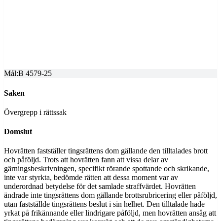
SVEA HOVRÄTT
Överprövning av tingsrättens dom
Dom meddelad
2025-06-05
Mål:
B 4579-25
Saken
Övergrepp i rättssak
Domslut
Hovrätten fastställer tingsrättens dom gällande den tilltalades brott
och påföljd. Trots att hovrätten fann att vissa delar av
gärningsbeskrivningen, specifikt rörande spottande och skrikande,
inte var styrkta, bedömde rätten att dessa moment var av
underordnad betydelse för det samlade straffvärdet. Hovrätten
ändrade inte tingsrättens dom gällande brottsrubricering eller påföljd,
utan fastställde tingsrättens beslut i sin helhet. Den tilltalade hade
yrkat på frikännande eller lindrigare påföljd, men hovrätten ansåg att