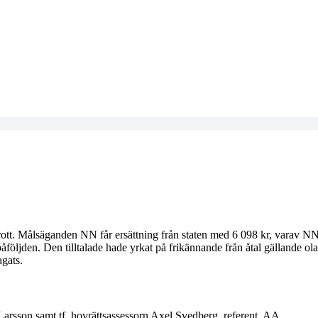
rott. Målsäganden NN får ersättning från staten med 6 098 kr, varav NN sk
åföljden. Den tilltalade hade yrkat på frikännande från åtal gällande ol
agats.
arsson samt tf. hovrättsassessorn Axel Svedberg, referent. AA