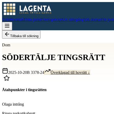
Tvist
Brottmål
Hitta jurist
Företagstvist
Kör rättegång
Sök domar
För juri
Tillbaka till sökning
Dom
SÖDERTÄLJE TINGSRÄTT
2025-10-20
B 3378-24
Överklagad till hovrätt ↓
Åtalspunkter i tingsrätten
D
Olaga intrång
D
Ringa narkotikabrott