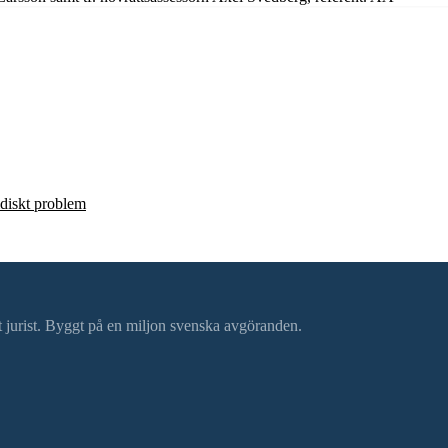
ridiskt problem
ätt jurist. Byggt på en miljon svenska avgöranden.