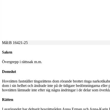
SVEA HOVRÄTT
Överprövning av tingsrättens dom
Dom meddelad
2026-02-04
Mål:
B 16421-25
Saken
Övergrepp i rättssak m.m.
Domslut
Hovrätten fastställer tingsrättens dom rörande brottet ringa narkotikab
dom i sin helhet och ändrade inte på de tidigare bedömningarna eller p
hovrätten lämnade inte efter sig några ändringar i de delar som överkl
Rätten
I avgörandet har deltagit hovrättsråden Anna Erman och Anna-Karin L