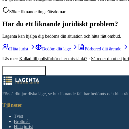
Söker liknande tingsrättsdomar…
Har du ett liknande juridiskt problem?
Lagenta kan hjälpa dig bedöma din situation och hitta rätt ombud.
Hitta jurist
Bedöm ditt läge
Förbered ditt ärende
Läs mer:
Kallad till polisförhör eller misstänkt?
·
Så reder du ut ett ju
Tillbaka till sökning
Förstå ditt juridiska läge, se hur liknande fall har bedömts och hitta r
Tjänster
Tvist
Brottmål
Hitta jurist