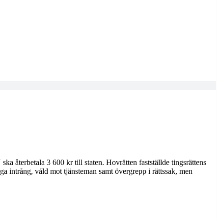
a återbetala 3 600 kr till staten. Hovrätten fastställde tingsrättens
aga intrång, våld mot tjänsteman samt övergrepp i rättssak, men