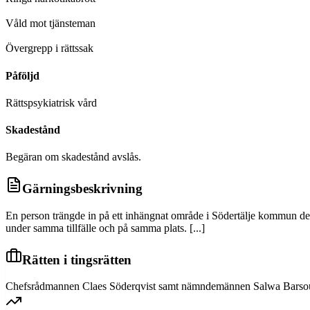
D
Våld mot tjänsteman
D
Övergrepp i rättssak
Påföljd
Rättspsykiatrisk vård
Skadestånd
Begäran om skadestånd avslås.
Gärningsbeskrivning
En person trängde in på ett inhängnat område i Södertälje kommun den 5
under samma tillfälle och på samma plats. [...]
Rätten i tingsrätten
Chefsrådmannen Claes Söderqvist samt nämndemännen Salwa Barsoum