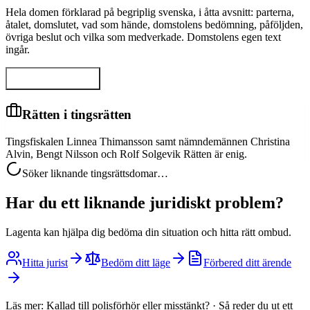
Hela domen förklarad på begriplig svenska, i åtta avsnitt: parterna,
åtalet, domslutet, vad som hände, domstolens bedömning, påföljden,
övriga beslut och vilka som medverkade. Domstolens egen text
ingår.
Visa hela domen
Rätten i tingsrätten
Tingsfiskalen Linnea Thimansson samt nämndemännen Christina
Alvin, Bengt Nilsson och Rolf Solgevik Rätten är enig.
Söker liknande tingsrättsdomar…
Har du ett liknande juridiskt problem?
Lagenta kan hjälpa dig bedöma din situation och hitta rätt ombud.
Hitta jurist
Bedöm ditt läge
Förbered ditt ärende
Läs mer:
Kallad till polisförhör eller misstänkt?
·
Så reder du ut ett