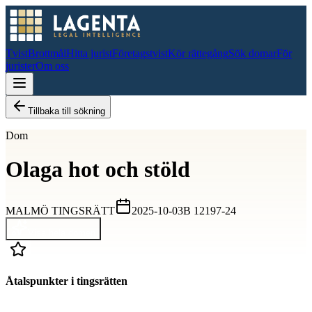
Tvist
Brottmål
Hitta jurist
Företagstvist
Kör rättegång
Sök domar
För
jurister
Om oss
Tillbaka till sökning
Dom
Olaga hot och stöld
MALMÖ TINGSRÄTT
2025-10-03
B 12197-24
Visa hela domen
Åtalspunkter i tingsrätten
D