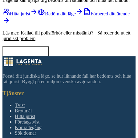
Lagenta kan hjälpa dig bedöma din situation och hitta rätt ombud.
Hitta jurist
Bedöm ditt läge
Förbered ditt ärende
Läs mer:
Kallad till polisförhör eller misstänkt?
·
Så reder du ut ett
juridiskt problem
Tillbaka till sökning
Förstå ditt juridiska läge, se hur liknande fall har bedömts och hitta
rätt jurist. Byggt på en miljon svenska avgöranden.
Tjänster
Tvist
Brottmål
Hitta jurist
Företagstvist
Kör rättegång
Sök domar