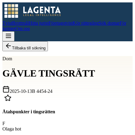
Tvist
Brottmål
Hitta jurist
Företagstvist
Kör rättegång
Sök domar
För
jurister
Om oss
Tillbaka till sökning
Dom
GÄVLE TINGSRÄTT
2025-10-13
B 4454-24
Åtalspunkter i tingsrätten
F
Olaga hot