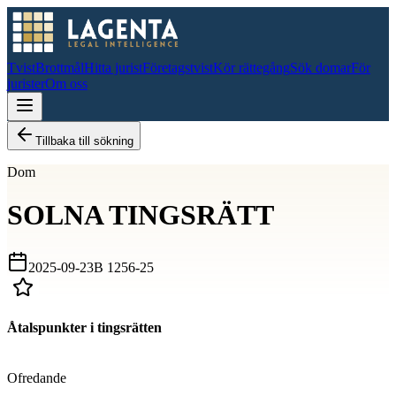
Tvist
Brottmål
Hitta jurist
Företagstvist
Kör rättegång
Sök domar
För
jurister
Om oss
Tillbaka till sökning
Dom
SOLNA TINGSRÄTT
2025-09-23
B 1256-25
Åtalspunkter i tingsrätten
D
Ofredande
D