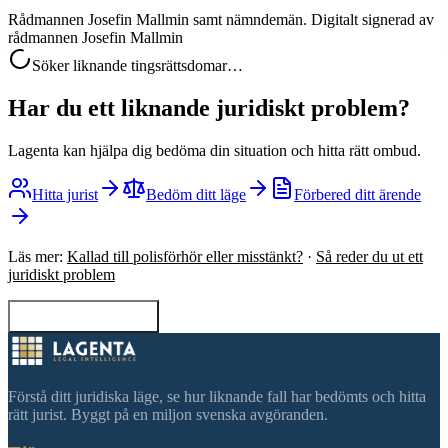
Rådmannen Josefin Mallmin samt nämndemän. Digitalt signerad av
rådmannen Josefin Mallmin
Söker liknande tingsrättsdomar…
Har du ett liknande juridiskt problem?
Lagenta kan hjälpa dig bedöma din situation och hitta rätt ombud.
Hitta jurist
Bedöm ditt läge
Förbered ditt ärende
Läs mer:
Kallad till polisförhör eller misstänkt?
·
Så reder du ut ett
juridiskt problem
Tillbaka till sökning
Förstå ditt juridiska läge, se hur liknande fall har bedömts och hitta
rätt jurist. Byggt på en miljon svenska avgöranden.