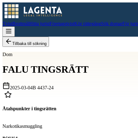
Tvist
Brottmål
Hitta jurist
Företagstvist
Kör rättegång
Sök domar
För juri
Tillbaka till sökning
Dom
FALU TINGSRÄTT
2025-03-04
B 4437-24
Åtalspunkter i tingsrätten
D
Narkotikasmuggling