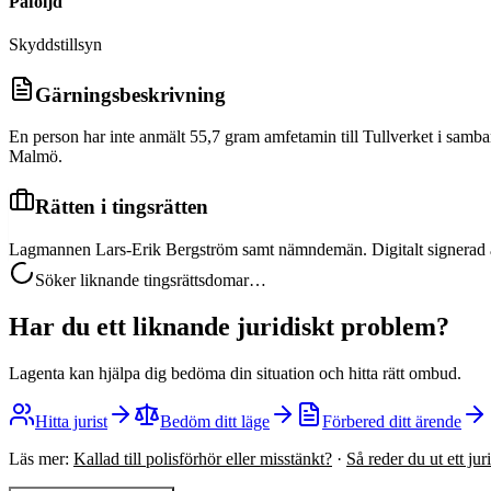
Påföljd
Skyddstillsyn
Gärningsbeskrivning
En person har inte anmält 55,7 gram amfetamin till Tullverket i samband 
Malmö.
Rätten i tingsrätten
Lagmannen Lars-Erik Bergström samt nämndemän. Digitalt signerad
Söker liknande tingsrättsdomar…
Har du ett liknande juridiskt problem?
Lagenta kan hjälpa dig bedöma din situation och hitta rätt ombud.
Hitta jurist
Bedöm ditt läge
Förbered ditt ärende
Läs mer:
Kallad till polisförhör eller misstänkt?
·
Så reder du ut ett ju