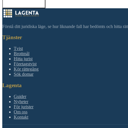
Tillbaka till sökning
Förstå ditt juridiska läge, se hur liknande fall har bedömts och hitta r
Tjänster
Tvist
Brottmål
Hitta jurist
Företagstvist
Kör rättegång
Sök domar
Lagenta
Guider
Nyheter
För jurister
Om oss
Kontakt