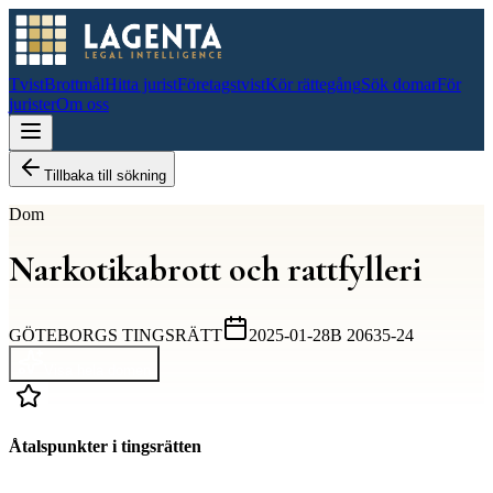
Tvist
Brottmål
Hitta jurist
Företagstvist
Kör rättegång
Sök domar
För
jurister
Om oss
Tillbaka till sökning
Dom
Narkotikabrott och rattfylleri
GÖTEBORGS TINGSRÄTT
2025-01-28
B 20635-24
Visa hela domen
Åtalspunkter i tingsrätten
D