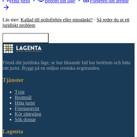
Hitta jurist
Bedöm ditt läge
Förbered ditt ärende
Läs mer:
Kallad till polisförhör eller misstänkt?
·
Så reder du ut ett
juridiskt problem
Tillbaka till sökning
Förstå ditt juridiska läge, se hur liknande fall har bedömts och hitta
rätt jurist. Byggt på en miljon svenska avgöranden.
Tjänster
Tvist
Brottmål
Hitta jurist
Företagstvist
Kör rättegång
Sök domar
Lagenta