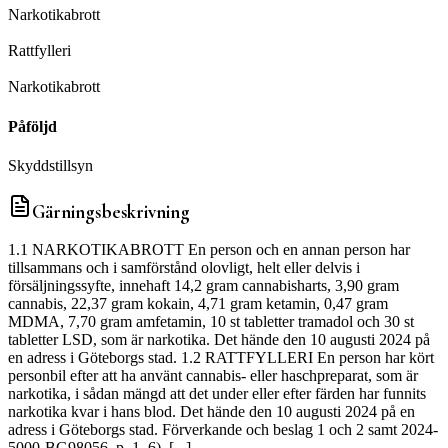
Narkotikabrott
D
Rattfylleri
D
Narkotikabrott
Påföljd
Skyddstillsyn
Gärningsbeskrivning
1.1 NARKOTIKABROTT En person och en annan person har
tillsammans och i samförstånd olovligt, helt eller delvis i
försäljningssyfte, innehaft 14,2 gram cannabisharts, 3,90 gram
cannabis, 22,37 gram kokain, 4,71 gram ketamin, 0,47 gram
MDMA, 7,70 gram amfetamin, 10 st tabletter tramadol och 30 st
tabletter LSD, som är narkotika. Det hände den 10 augusti 2024 på
en adress i Göteborgs stad. 1.2 RATTFYLLERI En person har kört
personbil efter att ha använt cannabis- eller haschpreparat, som är
narkotika, i sådan mängd att det under eller efter färden har funnits
narkotika kvar i hans blod. Det hände den 10 augusti 2024 på en
adress i Göteborgs stad. Förverkande och beslag 1 och 2 samt 2024-
5000-BG98056, p. 1–6). [...]