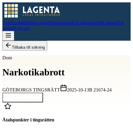
Tvist
Brottmål
Hitta jurist
Företagstvist
Kör rättegång
Sök domar
För
jurister
Om oss
Tillbaka till sökning
Dom
Narkotikabrott
GÖTEBORGS TINGSRÄTT
2025-10-13
B 21674-24
Visa hela domen
Åtalspunkter i tingsrätten
D