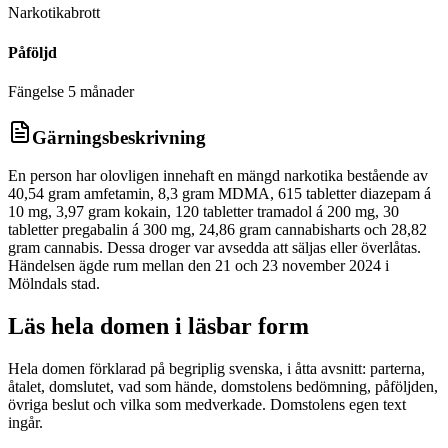
Narkotikabrott
Påföljd
Fängelse 5 månader
Gärningsbeskrivning
En person har olovligen innehaft en mängd narkotika bestående av
40,54 gram amfetamin, 8,3 gram MDMA, 615 tabletter diazepam á
10 mg, 3,97 gram kokain, 120 tabletter tramadol á 200 mg, 30
tabletter pregabalin á 300 mg, 24,86 gram cannabisharts och 28,82
gram cannabis. Dessa droger var avsedda att säljas eller överlåtas.
Händelsen ägde rum mellan den 21 och 23 november 2024 i
Mölndals stad.
Läs hela domen i läsbar form
Hela domen förklarad på begriplig svenska, i åtta avsnitt: parterna,
åtalet, domslutet, vad som hände, domstolens bedömning, påföljden,
övriga beslut och vilka som medverkade. Domstolens egen text
ingår.