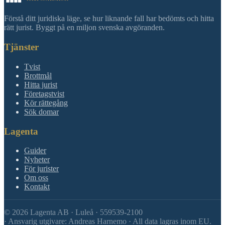
Förstå ditt juridiska läge, se hur liknande fall har bedömts och hitta
rätt jurist. Byggt på en miljon svenska avgöranden.
Tjänster
Tvist
Brottmål
Hitta jurist
Företagstvist
Kör rättegång
Sök domar
Lagenta
Guider
Nyheter
För jurister
Om oss
Kontakt
©
2026
Lagenta AB · Luleå · 559539-2100
·
Ansvarig utgivare: Andreas Harnemo · All data lagras inom EU.