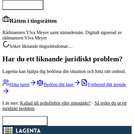
Visa hela domen
Rätten i tingsrätten
Rådmannen Ylva Meyer samt nämndemän. Digitalt signerad av
rådmannen Ylva Meyer
Söker liknande tingsrättsdomar…
Har du ett liknande juridiskt problem?
Lagenta kan hjälpa dig bedöma din situation och hitta rätt ombud.
Hitta jurist
Bedöm ditt läge
Förbered ditt ärende
Läs mer:
Kallad till polisförhör eller misstänkt?
·
Så reder du ut ett
juridiskt problem
Tillbaka till sökning