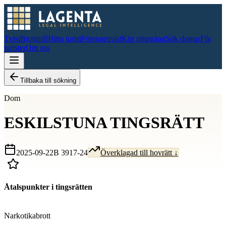
Tvist
Brottmål
Hitta jurist
Företagstvist
Kör rättegång
Sök domar
För
jurister
Om oss
Tillbaka till sökning
Dom
ESKILSTUNA TINGSRÄTT
2025-09-22
B 3917-24
Överklagad till hovrätt ↓
Åtalspunkter i tingsrätten
D
Narkotikabrott
D