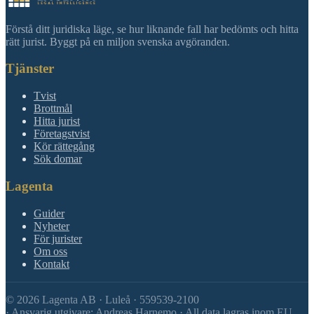
Förstå ditt juridiska läge, se hur liknande fall har bedömts och hitta
rätt jurist. Byggt på en miljon svenska avgöranden.
Tjänster
Tvist
Brottmål
Hitta jurist
Företagstvist
Kör rättegång
Sök domar
Lagenta
Guider
Nyheter
För jurister
Om oss
Kontakt
©
2026
Lagenta AB · Luleå · 559539-2100
·
Ansvarig utgivare: Andreas Harnemo · All data lagras inom EU.