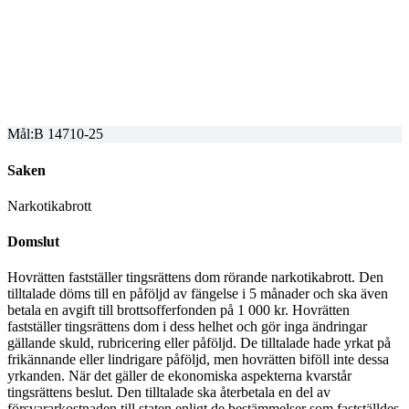
SVEA HOVRÄTT
Överprövning av tingsrättens dom
Dom meddelad
2026-03-17
Mål:
B 14710-25
Saken
Narkotikabrott
Domslut
Hovrätten fastställer tingsrättens dom rörande narkotikabrott. Den
tilltalade döms till en påföljd av fängelse i 5 månader och ska även
betala en avgift till brottsofferfonden på 1 000 kr. Hovrätten
fastställer tingsrättens dom i dess helhet och gör inga ändringar
gällande skuld, rubricering eller påföljd. De tilltalade hade yrkat på
frikännande eller lindrigare påföljd, men hovrätten biföll inte dessa
yrkanden. När det gäller de ekonomiska aspekterna kvarstår
tingsrättens beslut. Den tilltalade ska återbetala en del av
försvararkostnaden till staten enligt de bestämmelser som fastställdes