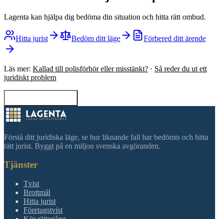
Lagenta kan hjälpa dig bedöma din situation och hitta rätt ombud.
Hitta jurist
Bedöm ditt läge
Förbered ditt ärende
Läs mer:
Kallad till polisförhör eller misstänkt?
·
Så reder du ut ett
juridiskt problem
Tillbaka till sökning
Förstå ditt juridiska läge, se hur liknande fall har bedömts och hitta
rätt jurist. Byggt på en miljon svenska avgöranden.
Tjänster
Tvist
Brottmål
Hitta jurist
Företagstvist
Kör rättegång