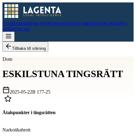
Tvist
Brottmål
Hitta jurist
Företagstvist
Kör rättegång
Sök domar
För
jurister
Om oss
Tillbaka till sökning
Dom
ESKILSTUNA TINGSRÄTT
2025-05-22
B 177-25
Åtalspunkter i tingsrätten
D
Narkotikabrott
D