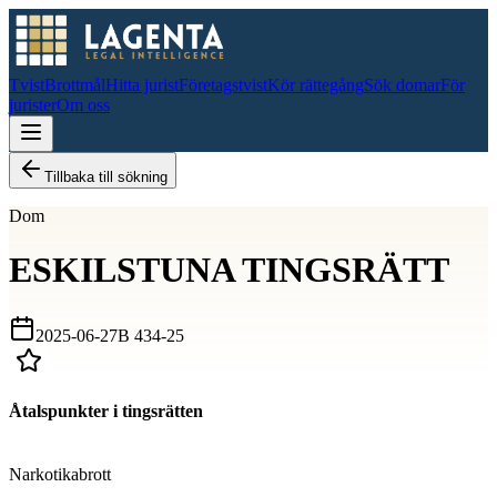
Tvist
Brottmål
Hitta jurist
Företagstvist
Kör rättegång
Sök domar
För
jurister
Om oss
Tillbaka till sökning
Dom
ESKILSTUNA TINGSRÄTT
2025-06-27
B 434-25
Åtalspunkter i tingsrätten
D
Narkotikabrott