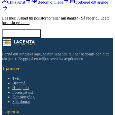
Hitta jurist
Bedöm ditt läge
Förbered ditt ärende
Läs mer:
Kallad till polisförhör eller misstänkt?
·
Så reder du ut ett
juridiskt problem
Tillbaka till sökning
Förstå ditt juridiska läge, se hur liknande fall har bedömts och hitta
rätt jurist. Byggt på en miljon svenska avgöranden.
Tjänster
Tvist
Brottmål
Hitta jurist
Företagstvist
Kör rättegång
Sök domar
Lagenta