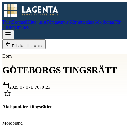
Tvist
Brottmål
Hitta jurist
Företagstvist
Kör rättegång
Sök domar
För
jurister
Om oss
Tillbaka till sökning
Dom
GÖTEBORGS TINGSRÄTT
2025-07-07
B 7070-25
Åtalspunkter i tingsrätten
D
Mordbrand