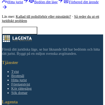
Hitta jurist
Bedöm ditt läge
Förbered ditt ärende
Läs mer:
Kallad till polisförhör eller misstänkt?
·
Så reder du ut ett
juridiskt problem
Tillbaka till sökning
Förstå ditt juridiska läge, se hur liknande fall har bedömts och hitta
rätt jurist. Byggt på en miljon svenska avgöranden.
Tjänster
Tvist
Brottmål
Hitta jurist
Företagstvist
Kör rättegång
Sök domar
Lagenta