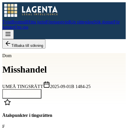
Tvist
Brottmål
Hitta jurist
Företagstvist
Kör rättegång
Sök domar
För
jurister
Om oss
Tillbaka till sökning
Dom
Misshandel
UMEÅ TINGSRÄTT
2025-09-01
B 1484-25
Visa hela domen
Åtalspunkter i tingsrätten
F