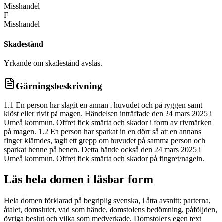
Misshandel
F
Misshandel
Skadestånd
Yrkande om skadestånd avslås.
Gärningsbeskrivning
1.1 En person har slagit en annan i huvudet och på ryggen samt
klöst eller rivit på magen. Händelsen inträffade den 24 mars 2025 i
Umeå kommun. Offret fick smärta och skador i form av rivmärken
på magen. 1.2 En person har sparkat in en dörr så att en annans
finger klämdes, tagit ett grepp om huvudet på samma person och
sparkat henne på benen. Detta hände också den 24 mars 2025 i
Umeå kommun. Offret fick smärta och skador på fingret/nageln.
Läs hela domen i läsbar form
Hela domen förklarad på begriplig svenska, i åtta avsnitt: parterna,
åtalet, domslutet, vad som hände, domstolens bedömning, påföljden,
övriga beslut och vilka som medverkade. Domstolens egen text