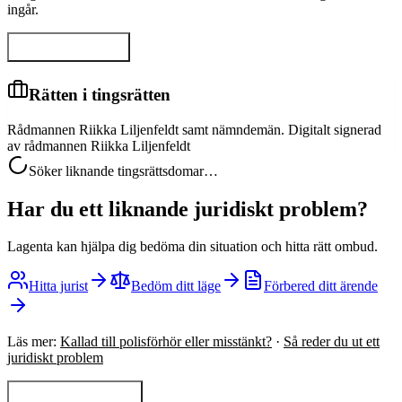
ingår.
Visa hela domen
Rätten i tingsrätten
Rådmannen Riikka Liljenfeldt samt nämndemän. Digitalt signerad
av rådmannen Riikka Liljenfeldt
Söker liknande tingsrättsdomar…
Har du ett liknande juridiskt problem?
Lagenta kan hjälpa dig bedöma din situation och hitta rätt ombud.
Hitta jurist
Bedöm ditt läge
Förbered ditt ärende
Läs mer:
Kallad till polisförhör eller misstänkt?
·
Så reder du ut ett
juridiskt problem
Tillbaka till sökning