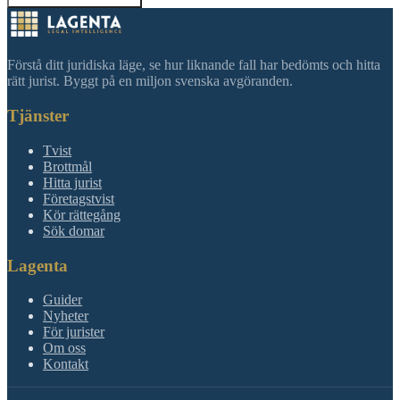
Förstå ditt juridiska läge, se hur liknande fall har bedömts och hitta
rätt jurist. Byggt på en miljon svenska avgöranden.
Tjänster
Tvist
Brottmål
Hitta jurist
Företagstvist
Kör rättegång
Sök domar
Lagenta
Guider
Nyheter
För jurister
Om oss
Kontakt