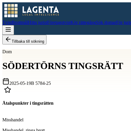
Tvist
Brottmål
Hitta jurist
Företagstvist
Kör rättegång
Sök domar
För juri
Tillbaka till sökning
Dom
SÖDERTÖRNS TINGSRÄTT
2025-05-19
B 5784-25
Åtalspunkter i tingsrätten
D
Misshandel
D
Misshandel, ringa brott