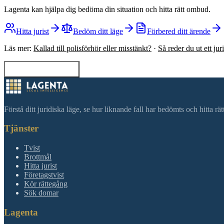
Lagenta kan hjälpa dig bedöma din situation och hitta rätt ombud.
Hitta jurist
Bedöm ditt läge
Förbered ditt ärende
Läs mer:
Kallad till polisförhör eller misstänkt?
·
Så reder du ut ett ju
Tillbaka till sökning
Förstå ditt juridiska läge, se hur liknande fall har bedömts och hitta r
Tjänster
Tvist
Brottmål
Hitta jurist
Företagstvist
Kör rättegång
Sök domar
Lagenta