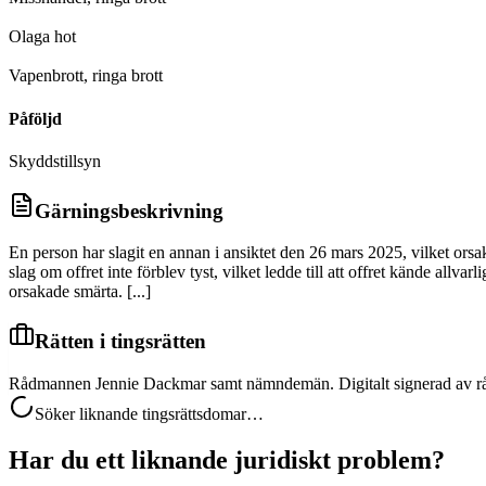
D
Olaga hot
D
Vapenbrott, ringa brott
Påföljd
Skyddstillsyn
Gärningsbeskrivning
En person har slagit en annan i ansiktet den 26 mars 2025, vilket orsak
slag om offret inte förblev tyst, vilket ledde till att offret kände allv
orsakade smärta. [...]
Rätten i tingsrätten
Rådmannen Jennie Dackmar samt nämndemän. Digitalt signerad av 
Söker liknande tingsrättsdomar…
Har du ett liknande juridiskt problem?