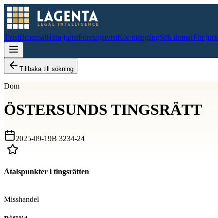
Tvist
Brottmål
Hitta jurist
Företagstvist
Kör rättegång
Sök domar
För juri
Tillbaka till sökning
Dom
ÖSTERSUNDS TINGSRÄTT
2025-09-19
B 3234-24
Åtalspunkter i tingsrätten
D
Misshandel