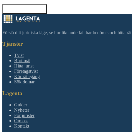
Tillbaka till sökning
Förstå ditt juridiska läge, se hur liknande fall har bedömts och hitta r
Tjänster
Tvist
Brottmål
Hitta jurist
Företagstvist
Kör rättegång
Sök domar
Lagenta
Guider
Nyheter
För jurister
Om oss
Kontakt