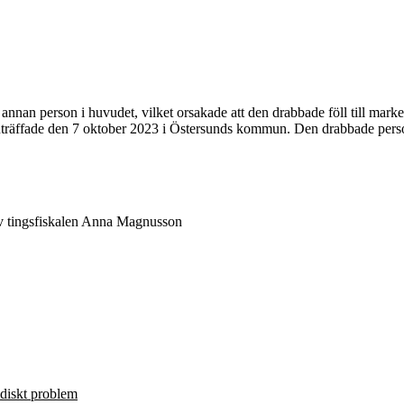
nnan person i huvudet, vilket orsakade att den drabbade föll till marken
 inträffade den 7 oktober 2023 i Östersunds kommun. Den drabbade pers
v tingsfiskalen Anna Magnusson
ridiskt problem