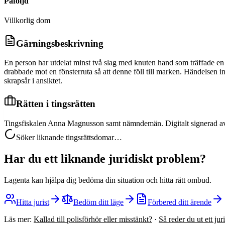
Påföljd
Villkorlig dom
Gärningsbeskrivning
En person har utdelat minst två slag med knuten hand som träffade en a
drabbade mot en fönsterruta så att denne föll till marken. Händelsen
skrapsår i ansiktet.
Rätten i tingsrätten
Tingsfiskalen Anna Magnusson samt nämndemän. Digitalt signerad a
Söker liknande tingsrättsdomar…
Har du ett liknande juridiskt problem?
Lagenta kan hjälpa dig bedöma din situation och hitta rätt ombud.
Hitta jurist
Bedöm ditt läge
Förbered ditt ärende
Läs mer:
Kallad till polisförhör eller misstänkt?
·
Så reder du ut ett ju