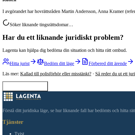
I avgörandet har hovrättsråden Martin Andersson, Anna Kramer (ref
Söker liknande tingsrättsdomar…
Har du ett liknande juridiskt problem?
Lagenta kan hjälpa dig bedöma din situation och hitta rätt ombud.
Hitta jurist
Bedöm ditt läge
Förbered ditt ärende
Läs mer:
Kallad till polisförhör eller misstänkt?
·
Så reder du ut ett ju
Tillbaka till sökning
Förstå ditt juridiska läge, se hur liknande fall har bedömts och hitta r
Tjänster
Tvist