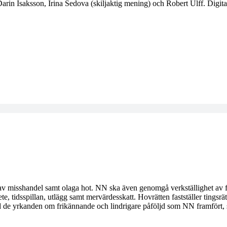
in Isaksson, Irina Sedova (skiljaktig mening) och Robert Ulff. Digital
l av misshandel samt olaga hot. NN ska även genomgå verkställighet av f
bete, tidsspillan, utlägg samt mervärdesskatt. Hovrätten fastställer tings
med de yrkanden om frikännande och lindrigare påföljd som NN framfört,