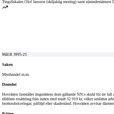
Tingsfiskalen Olof Jansson (skiljaktig mening) samt nämndemännen Dar
GÖTA HOVRÄTT
Överprövning av tingsrättens dom
Dom meddelad
2025-10-13
Mål:
B 3995-25
Saken
Misshandel m.m.
Domslut
Hovrätten fastställer tingsrättens dom gällande NN:s skuld för tre fal
tilldöms ersättning från staten med totalt 32 919 kr, vilket omfattar ar
brottsrubriceringar, påföljd eller skadestånd. Hovrätten avvisar där
Rätten