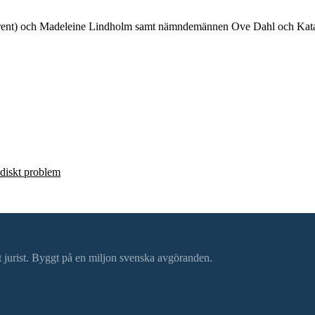
erent) och Madeleine Lindholm samt nämndemännen Ove Dahl och Katar
ridiskt problem
ätt jurist. Byggt på en miljon svenska avgöranden.