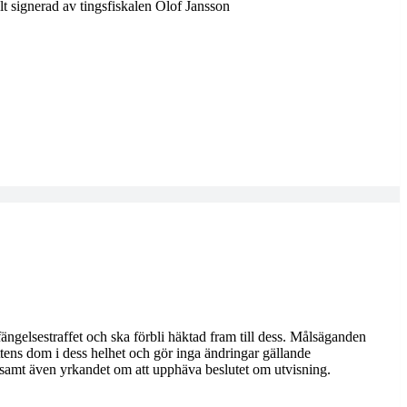
t signerad av tingsfiskalen Olof Jansson
ängelsestraffet och ska förbli häktad fram till dess. Målsäganden
rättens dom i dess helhet och gör inga ändringar gällande
 samt även yrkandet om att upphäva beslutet om utvisning.