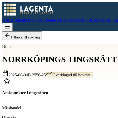
Tvist
Brottmål
Hitta jurist
Företagstvist
Kör rättegång
Sök domar
För juri
Tillbaka till sökning
Dom
NORRKÖPINGS TINGSRÄTT
2025-08-04
B 2556-25
Överklagad till hovrätt ↓
Åtalspunkter i tingsrätten
D
Misshandel
D
Olaga hot