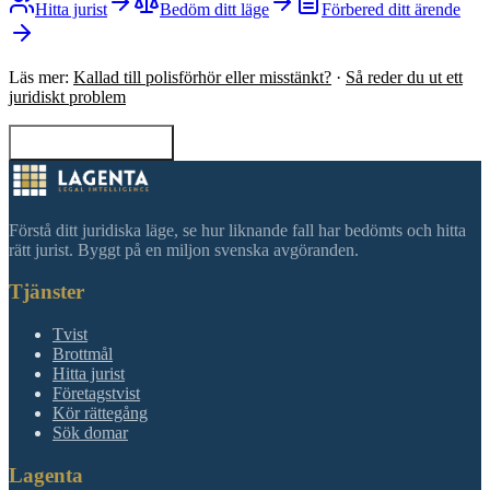
Hitta jurist
Bedöm ditt läge
Förbered ditt ärende
Läs mer:
Kallad till polisförhör eller misstänkt?
·
Så reder du ut ett
juridiskt problem
Tillbaka till sökning
Förstå ditt juridiska läge, se hur liknande fall har bedömts och hitta
rätt jurist. Byggt på en miljon svenska avgöranden.
Tjänster
Tvist
Brottmål
Hitta jurist
Företagstvist
Kör rättegång
Sök domar
Lagenta