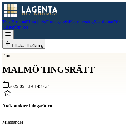
Tvist
Brottmål
Hitta jurist
Företagstvist
Kör rättegång
Sök domar
För
jurister
Om oss
Tillbaka till sökning
Dom
MALMÖ TINGSRÄTT
2025-05-13
B 1459-24
Åtalspunkter i tingsrätten
D
Misshandel