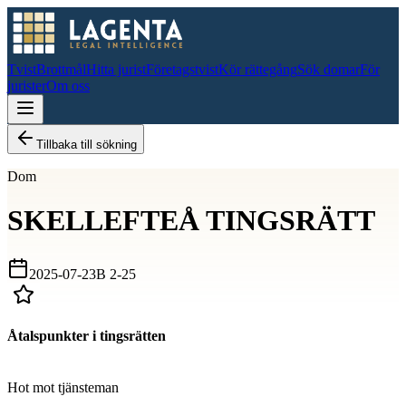
Tvist
Brottmål
Hitta jurist
Företagstvist
Kör rättegång
Sök domar
För
jurister
Om oss
Tillbaka till sökning
Dom
SKELLEFTEÅ TINGSRÄTT
2025-07-23
B 2-25
Åtalspunkter i tingsrätten
D
Hot mot tjänsteman
D