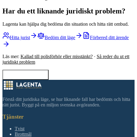
Har du ett liknande juridiskt problem?
Lagenta kan hjälpa dig bedöma din situation och hitta rätt ombud.
Hitta jurist
Bedöm ditt läge
Förbered ditt ärende
Läs mer:
Kallad till polisförhör eller misstänkt?
·
Så reder du ut ett
juridiskt problem
Tillbaka till sökning
Förstå ditt juridiska läge, se hur liknande fall har bedömts och hitta
rätt jurist. Byggt på en miljon svenska avgöranden.
Tjänster
Tvist
Brottmål