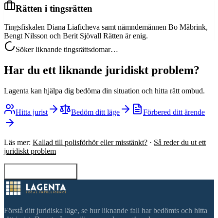
Rätten i tingsrätten
Tingsfiskalen Diana Liaficheva samt nämndemännen Bo Måbrink,
Bengt Nilsson och Berit Sjövall Rätten är enig.
Söker liknande tingsrättsdomar…
Har du ett liknande juridiskt problem?
Lagenta kan hjälpa dig bedöma din situation och hitta rätt ombud.
Hitta jurist
Bedöm ditt läge
Förbered ditt ärende
Läs mer:
Kallad till polisförhör eller misstänkt?
·
Så reder du ut ett
juridiskt problem
Tillbaka till sökning
Förstå ditt juridiska läge, se hur liknande fall har bedömts och hitta