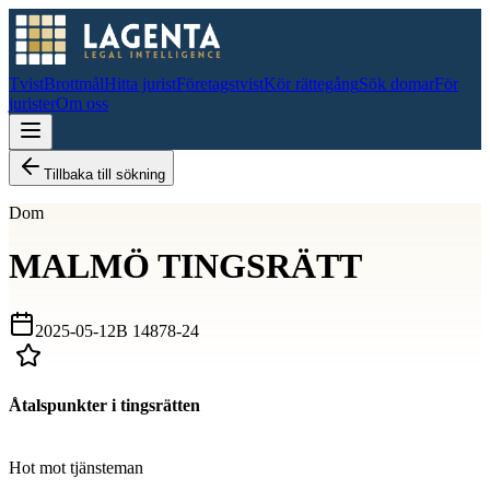
Tvist
Brottmål
Hitta jurist
Företagstvist
Kör rättegång
Sök domar
För
jurister
Om oss
Tillbaka till sökning
Dom
MALMÖ TINGSRÄTT
2025-05-12
B 14878-24
Åtalspunkter i tingsrätten
D
Hot mot tjänsteman
D