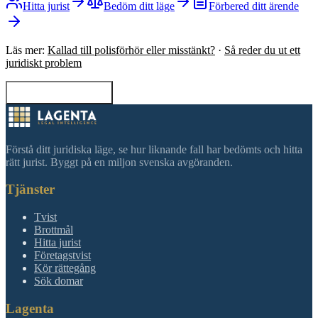
Hitta jurist
Bedöm ditt läge
Förbered ditt ärende
Läs mer:
Kallad till polisförhör eller misstänkt?
·
Så reder du ut ett
juridiskt problem
Tillbaka till sökning
Förstå ditt juridiska läge, se hur liknande fall har bedömts och hitta
rätt jurist. Byggt på en miljon svenska avgöranden.
Tjänster
Tvist
Brottmål
Hitta jurist
Företagstvist
Kör rättegång
Sök domar
Lagenta