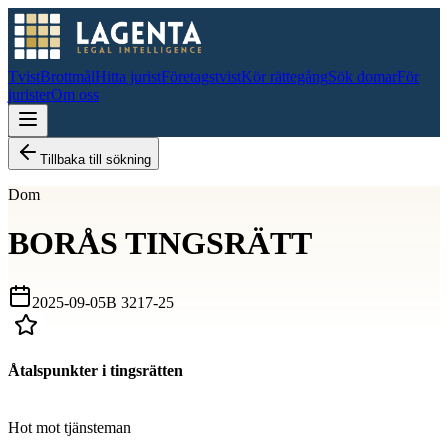
Tvist
Brottmål
Hitta jurist
Företagstvist
Kör rättegång
Sök domar
För
jurister
Om oss
Tillbaka till sökning
Dom
BORÅS TINGSRÄTT
2025-09-05
B 3217-25
Åtalspunkter i tingsrätten
D
Hot mot tjänsteman