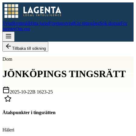
Tvist
Brottmål
Hitta jurist
Företagstvist
Kör rättegång
Sök domar
För
jurister
Om oss
Tillbaka till sökning
Dom
JÖNKÖPINGS TINGSRÄTT
2025-10-22
B 1623-25
Åtalspunkter i tingsrätten
D
Häleri
D