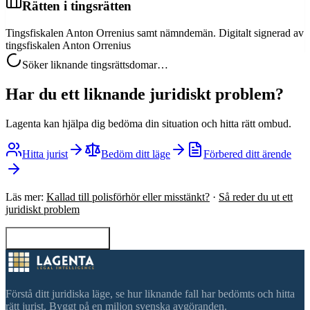
Rätten i tingsrätten
Tingsfiskalen Anton Orrenius samt nämndemän. Digitalt signerad av
tingsfiskalen Anton Orrenius
Söker liknande tingsrättsdomar…
Har du ett liknande juridiskt problem?
Lagenta kan hjälpa dig bedöma din situation och hitta rätt ombud.
Hitta jurist
Bedöm ditt läge
Förbered ditt ärende
Läs mer:
Kallad till polisförhör eller misstänkt?
·
Så reder du ut ett
juridiskt problem
Tillbaka till sökning
Förstå ditt juridiska läge, se hur liknande fall har bedömts och hitta
rätt jurist. Byggt på en miljon svenska avgöranden.