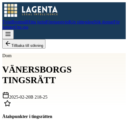
Tvist
Brottmål
Hitta jurist
Företagstvist
Kör rättegång
Sök domar
För
jurister
Om oss
Tillbaka till sökning
Dom
VÄNERSBORGS
TINGSRÄTT
2025-02-20
B 218-25
Åtalspunkter i tingsrätten
D