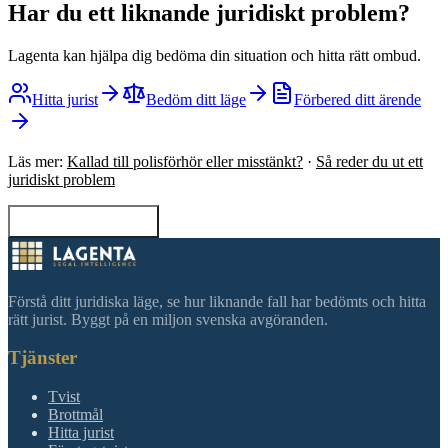
Har du ett liknande juridiskt problem?
Lagenta kan hjälpa dig bedöma din situation och hitta rätt ombud.
Hitta jurist
Bedöm ditt läge
Förbered ditt ärende
Läs mer:
Kallad till polisförhör eller misstänkt?
·
Så reder du ut ett
juridiskt problem
Tillbaka till sökning
Förstå ditt juridiska läge, se hur liknande fall har bedömts och hitta
rätt jurist. Byggt på en miljon svenska avgöranden.
Tjänster
Tvist
Brottmål
Hitta jurist