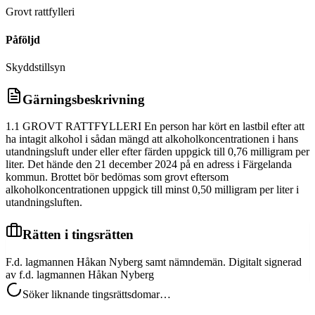
Grovt rattfylleri
Påföljd
Skyddstillsyn
Gärningsbeskrivning
1.1 GROVT RATTFYLLERI En person har kört en lastbil efter att
ha intagit alkohol i sådan mängd att alkoholkoncentrationen i hans
utandningsluft under eller efter färden uppgick till 0,76 milligram per
liter. Det hände den 21 december 2024 på en adress i Färgelanda
kommun. Brottet bör bedömas som grovt eftersom
alkoholkoncentrationen uppgick till minst 0,50 milligram per liter i
utandningsluften.
Rätten i tingsrätten
F.d. lagmannen Håkan Nyberg samt nämndemän. Digitalt signerad
av f.d. lagmannen Håkan Nyberg
Söker liknande tingsrättsdomar…